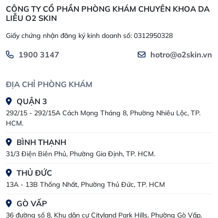
CÔNG TY CỔ PHẦN PHÒNG KHÁM CHUYÊN KHOA DA
LIỄU O2 SKIN
Giấy chứng nhận đăng ký kinh doanh số: 0312950328
1900 3147
hotro@o2skin.vn
ĐỊA CHỈ PHÒNG KHÁM
QUẬN 3
292/15 - 292/15A Cách Mạng Tháng 8, Phường Nhiêu Lộc, TP.
HCM.
BÌNH THẠNH
31/3 Điện Biên Phủ, Phường Gia Định, TP. HCM.
THỦ ĐỨC
13A - 13B Thống Nhất, Phường Thủ Đức, TP. HCM
GÒ VẤP
36 đường số 8, Khu dân cư Cityland Park Hills, Phường Gò Vấp,