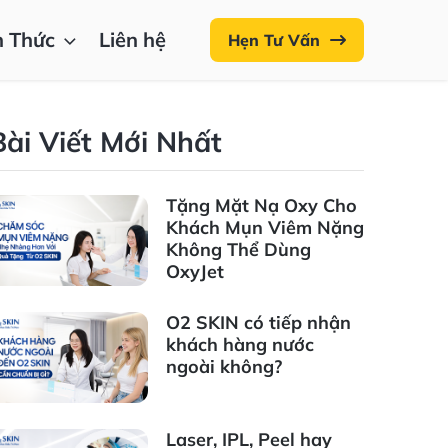
n Thức
Liên hệ
Hẹn Tư Vấn
Bài Viết Mới Nhất
Tặng Mặt Nạ Oxy Cho
Khách Mụn Viêm Nặng
Không Thể Dùng
OxyJet
O2 SKIN có tiếp nhận
khách hàng nước
ngoài không?
Laser, IPL, Peel hay