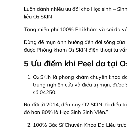
Luôn dành nhiều ưu đãi cho Học sinh – Sinh
liễu O₂ SKIN
Tặng miễn phí 100% Phí khám và soi da với 
Đừng để mụn ảnh hưởng đến đời sống của bạ
được Phòng khám O₂ SKIN điện thoại tư vấn
5 Ưu điểm khi Peel da tại O
O₂ SKIN là phòng khám chuyên khoa da l
trung nghiên cứu và điều trị mụn, được
số 04250.
Ra đời từ 2014, đến nay O2 SKIN đã điều t
đó hơn 80% là Học Sinh Sinh Viên.”
100% Bác Sĩ Chuyên Khoa Da Liễu trực ti