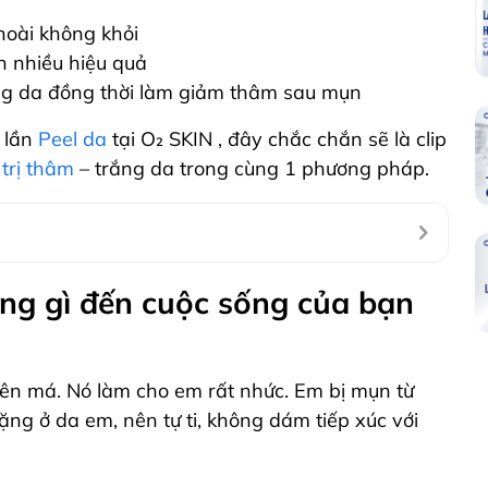
oài không khỏi
 nhiều hiệu quả
ng da đồng thời làm giảm thâm sau mụn
 lần
Peel da
tại O₂ SKIN , đây chắc chắn sẽ là clip
 trị thâm
– trắng da trong cùng 1 phương pháp.
ng gì đến cuộc sống của bạn
bên má. Nó làm cho em rất nhức. Em bị mụn từ
nặng ở da em, nên tự ti, không dám tiếp xúc với