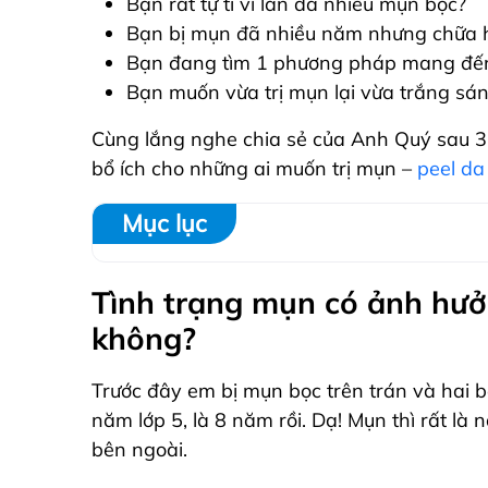
Bạn rất tự ti vì làn da nhiều mụn bọc?
Bạn bị mụn đã nhiều năm nhưng chữa h
Bạn đang tìm 1 phương pháp mang đến
Bạn muốn vừa trị mụn lại vừa trắng sá
Cùng lắng nghe chia sẻ của Anh Quý sau 3
bổ ích cho những ai muốn trị mụn –
peel da
Mục lục
Tình trạng mụn có ảnh hưở
không?
Trước đây em bị mụn bọc trên trán và hai 
năm lớp 5, là 8 năm rồi. Dạ! Mụn thì rất là 
bên ngoài.