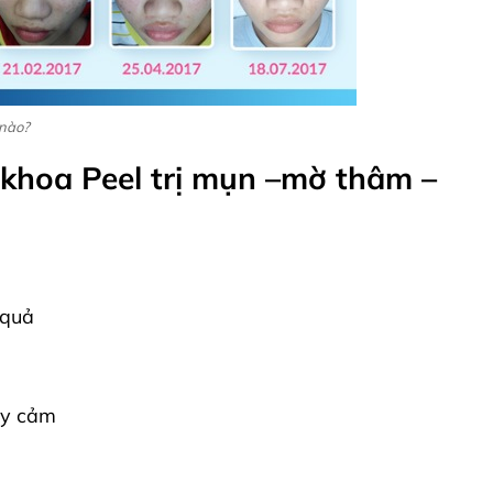
 nào?
 khoa Peel trị mụn –mờ thâm –
 quả
ạy cảm