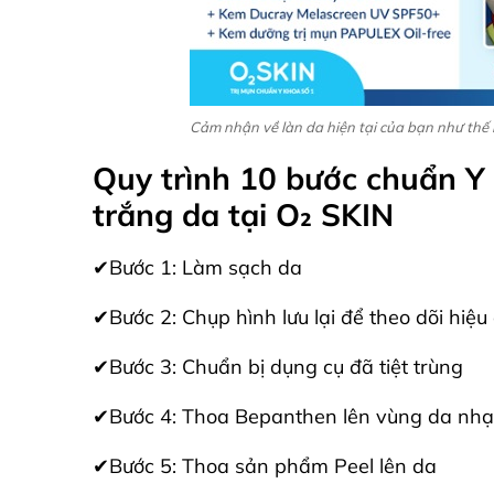
Cảm nhận về làn da hiện tại của bạn như thế
Quy trình 10 bước chuẩn Y
trắng da tại O₂ SKIN
✔Bước 1: Làm sạch da
✔Bước 2: Chụp hình lưu lại để theo dõi hiệu
✔Bước 3: Chuẩn bị dụng cụ đã tiệt trùng
✔Bước 4: Thoa Bepanthen lên vùng da nh
✔Bước 5: Thoa sản phẩm Peel lên da