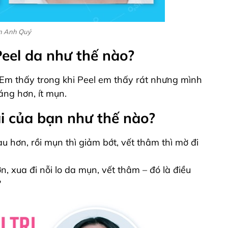
ạn Anh Quý
eel da như thế nào?
. Em thấy trong khi Peel em thấy rát nhưng mình
ng hơn, ít mụn.
i của bạn như thế nào?
àu hơn, rồi mụn thì giảm bớt, vết thâm thì mờ đi
 xua đi nỗi lo da mụn, vết thâm – đó là điều
?