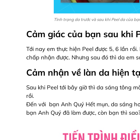
Tình trạng da trước và sau khi Peel da của b
Cảm giác của bạn sau khi P
Tới nay em thực hiện Peel được 5, 6 lần rồi
chấp nhận được. Nhưng sau đó thì da em sá
Cảm nhận về làn da hiện tạ
Sau khi Peel tới bây giờ thì da sáng tông m
rồi.
Đến với bạn Anh Quý Hết mụn, da sáng hơn,
bạn Anh Quý đã làm được, còn bạn thì sao