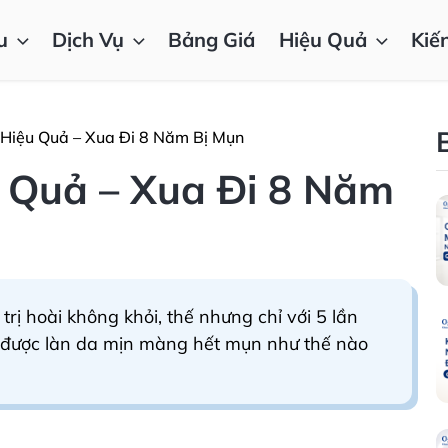
u
Dịch Vụ
Bảng Giá
Hiệu Quả
Kiế
 Hiệu Quả – Xua Đi 8 Năm Bị Mụn
u Quả – Xua Đi 8 Năm
rị hoài không khỏi, thế nhưng chỉ với 5 lần
i được làn da mịn màng hết mụn như thế nào