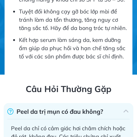
Tuyệt đối không cạy gỡ bóc lớp mài để
tránh làm da tổn thương, tăng nguy cơ
tăng sắc tố. Hãy để da bong tróc tự nhiên.
Kết hợp serum làm sáng da, kem dưỡng
ẩm giúp da phục hồi và hạn chế tăng sắc
tố với các sản phẩm được bác sĩ chỉ định.
Câu Hỏi Thường Gặp
Peel da trị mụn có đau không?
Peel da chỉ có cảm giác hơi châm chích hoặc
đỏ rát, không đau. Các triệu chứng chỉ xuất