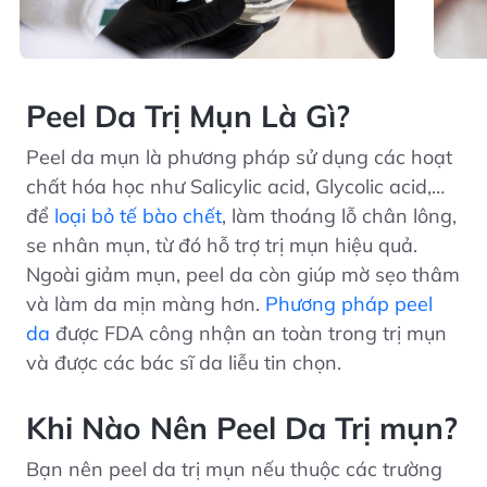
Peel Da Trị Mụn Là Gì?
Peel da mụn là phương pháp sử dụng các hoạt
chất hóa học như Salicylic acid, Glycolic acid,…
để
loại bỏ tế bào chết
, làm thoáng lỗ chân lông,
se nhân mụn, từ đó hỗ trợ trị mụn hiệu quả.
Ngoài giảm mụn, peel da còn giúp mờ sẹo thâm
và làm da mịn màng hơn.
Phương pháp peel
da
được FDA công nhận an toàn trong trị mụn
và được các bác sĩ da liễu tin chọn.
Khi Nào Nên Peel Da Trị mụn?
Bạn nên peel da trị mụn nếu thuộc các trường