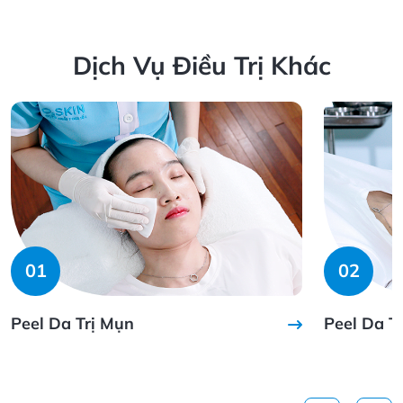
Dịch Vụ Điều Trị Khác
01
02
Peel Da Trị Mụn
Peel Da T