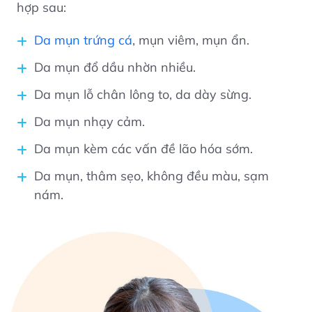
hợp sau:
Da mụn trứng cá
, mụn viêm, mụn ẩn.
Da mụn đổ dầu nhờn nhiều.
Da mụn lỗ chân lông to, da dày sừng.
Da mụn nhạy cảm.
Da mụn kèm các vấn đề lão hóa sớm.
Da mụn, thâm sẹo, không đều màu, sạm
nám.