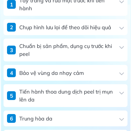
Tẩy trang và rửa mặt trước khi tiến
1
hành
2
Chụp hình lưu lại để theo dõi hiệu quả
Chuẩn bị sản phẩm, dụng cụ trước khi
3
peel
4
Bảo vệ vùng da nhạy cảm
Tiến hành thoa dung dịch peel trị mụn
5
lên da
6
Trung hòa da