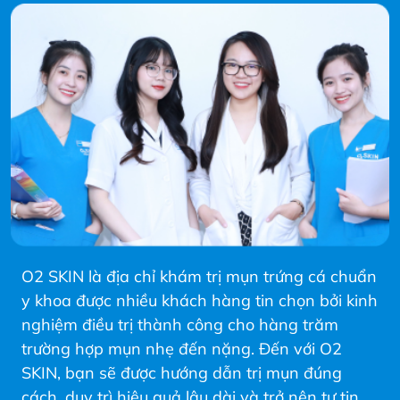
O2 SKIN là địa chỉ khám trị mụn trứng cá chuẩn
y khoa được nhiều khách hàng tin chọn bởi kinh
nghiệm điều trị thành công cho hàng trăm
trường hợp mụn nhẹ đến nặng. Đến với O2
SKIN, bạn sẽ được hướng dẫn trị mụn đúng
cách, duy trì hiệu quả lâu dài và trở nên tự tin,