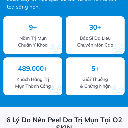
tỏa sáng hơn.
9
+
30
+
Năm Trị Mụn
Bác Sĩ Da Liễu
Chuẩn Y Khoa
Chuyên Môn Cao
489.000
+
5
+
Khách Hàng Trị
Giải Thưởng
Mụn Thành Công
& Chứng Nhận
6 Lý Do Nên Peel Da Trị Mụn Tại O2
SKIN