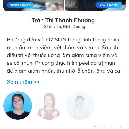
Trần Thị Thanh Phương
Sinh viên, Bình Dương
Phương đến với O2 SKIN trong tình trạng nhiều
mụn ẩn, mụn viêm, vết thâm và sẹo rỗ. Sau khi
điều trị với thuốc uống làm giảm sưng viêm và
se cồi mụn, Phương thực hiện peel da trị mụn
để giảm giảm nhờn, thu nhỏ lỗ chân lông và cải
thiện thâm sẹo. Cô bạn chia sẻ “Sau lần đầu
Xem thêm >>
peel trị mụn, mình thấy da hợp, mụn đỡ hẳn và
da cải thiện đến 70%. Chính vì vậy mình đã
quyết định theo đúng liệu trình peel trị mụn đã
được bác sĩ tư vấn”.