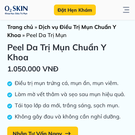
Đặt Hẹn Khám
Trang chủ
»
Dịch vụ Điều Trị Mụn Chuẩn Y
Khoa
»
Peel Da Trị Mụn
Peel Da Trị Mụn Chuẩn Y
Khoa
1.050.000 VNĐ
Điều trị mụn trứng cá, mụn ẩn, mụn viêm.
Làm mờ vết thâm và sẹo sau mụn hiệu quả.
Tái tạo lớp da mới, trắng sáng, sạch mụn.
Không gây đau và không cần nghỉ dưỡng.
Nhận Tư Vấn Ngay