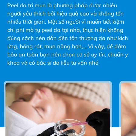
Peel da trị mụn là phương pháp được nhiều
người yêu thích bởi hiệu quả cao và không tốn
nhiều thời gian. Một số người vì muốn tiết kiệm
chi phí mà tự peel da tại nhà, thực hiện không
đúng cách nên dẫn đến tổn thương da như kích
ứng, bỏng rát, mụn nặng hơn,… Vì vậy, để đảm
bảo an toàn bạn nên chọn cơ sở uy tín, chuẩn y
khoa và có bác sĩ da liễu tư vấn nhé.