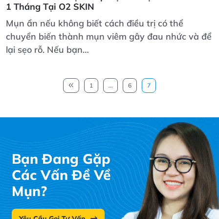
1 Tháng Tại O2 SKIN
Mụn ẩn nếu không biết cách điều trị có thể
chuyển biến thành mụn viêm gây đau nhức và để
lại sẹo rỗ. Nếu bạn…
1
…
6
7
Bạn Đang Gặp
Các Vấn Đề Về
Mụn?
Yêu Cầu Gọi Tư Vấn