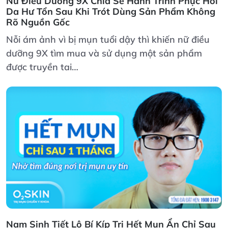
Nữ Điều Dưỡng 9X Chia Sẻ Hành Trình Phục Hồi
Da Hư Tổn Sau Khi Trót Dùng Sản Phẩm Không
Rõ Nguồn Gốc
Nỗi ám ảnh vì bị mụn tuổi dậy thì khiến nữ điều
dưỡng 9X tìm mua và sử dụng một sản phẩm
được truyền tai…
Nam Sinh Tiết Lộ Bí Kíp Trị Hết Mụn Ẩn Chỉ Sau