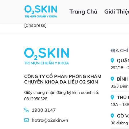
Trang Chủ
Giới Thiệ
[anspress]
ĐỊA CH
QUẬN
292/15 - 
CÔNG TY CỔ PHẦN PHÒNG KHÁM
BÌNH
CHUYÊN KHOA DA LIỄU O2 SKIN
31/3 Điện
Giấy chứng nhận đăng ký kinh doanh số:
THỦ 
0312950328
13A - 13
1900 3147
GÒ V
hotro@o2skin.vn
36 đường 