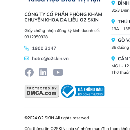
BÌNH
31/3 Điện
CÔNG TY CỔ PHẦN PHÒNG KHÁM
CHUYÊN KHOA DA LIỄU O2 SKIN
THỦ 
13A - 13
Giấy chứng nhận đăng ký kinh doanh số:
0312950328
GÒ V
36 đường 
1900 3147
hotro@o2skin.vn
CẦN
MG1 - 12 
Thơ (hướn
©2024 O2 SKIN All rights reserved
Các thông tin O2SKIN chia sẻ nhằm mục đích tham khảo, t