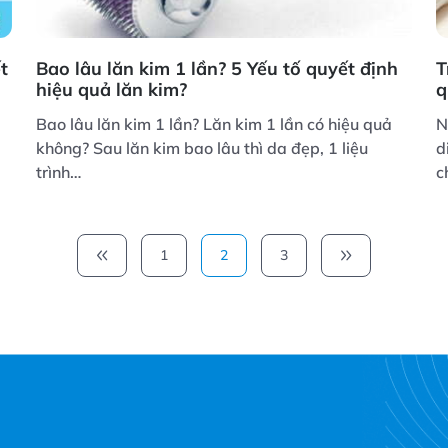
t
Bao lâu lăn kim 1 lần? 5 Yếu tố quyết định
T
hiệu quả lăn kim?
q
Bao lâu lăn kim 1 lần? Lăn kim 1 lần có hiệu quả
N
không? Sau lăn kim bao lâu thì da đẹp, 1 liệu
d
trình…
c
1
2
3