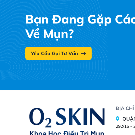
Bạn Đang Gặp Các
Về Mụn?
Yêu Cầu Gọi Tư Vấn
ĐỊA CH
QUẬN
292/15 - 