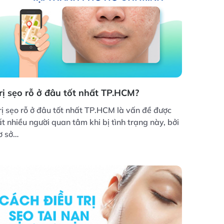
rị sẹo rỗ ở đâu tốt nhất TP.HCM?
rị sẹo rỗ ở đâu tốt nhất TP.HCM là vấn đề được
ất nhiều người quan tâm khi bị tình trạng này, bởi
ơ sở…