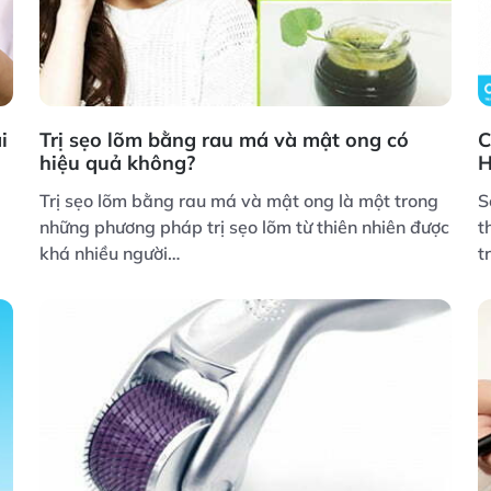
i
Trị sẹo lõm bằng rau má và mật ong có
C
hiệu quả không?
H
Trị sẹo lõm bằng rau má và mật ong là một trong
S
những phương pháp trị sẹo lõm từ thiên nhiên được
t
khá nhiều người…
t