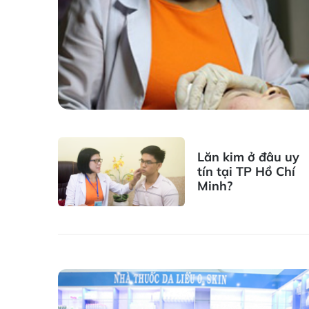
Lăn kim ở đâu uy
tín tại TP Hồ Chí
Minh?