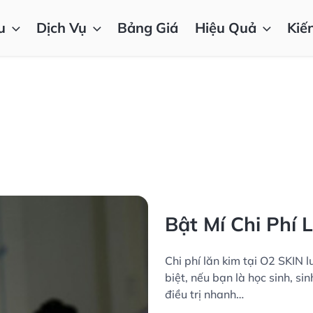
u
Dịch Vụ
Bảng Giá
Hiệu Quả
Kiế
Bật Mí Chi Phí 
Chi phí lăn kim tại O2 SKIN l
biệt, nếu bạn là học sinh, si
điều trị nhanh…