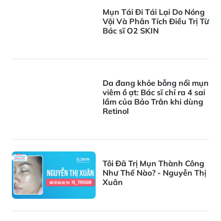
Mụn Tái Đi Tái Lại Do Nóng
Vội Và Phân Tích Điều Trị Từ
Bác sĩ O2 SKIN
Da đang khỏe bỗng nổi mụn
viêm ồ ạt: Bác sĩ chỉ ra 4 sai
lầm của Bảo Trân khi dùng
Retinol
Tôi Đã Trị Mụn Thành Công
Như Thế Nào? - Nguyễn Thị
Xuân