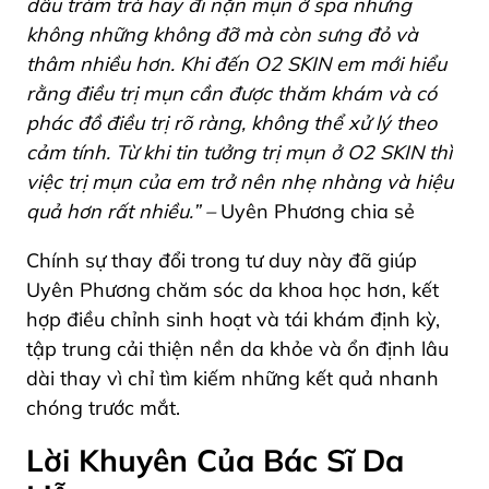
dầu tràm trà hay đi nặn mụn ở spa nhưng
không những không đỡ mà còn sưng đỏ và
thâm nhiều hơn. Khi đến O2 SKIN em mới hiểu
rằng điều trị mụn cần được thăm khám và có
phác đồ điều trị rõ ràng, không thể xử lý theo
cảm tính. Từ khi tin tưởng trị mụn ở O2 SKIN thì
việc trị mụn của em trở nên nhẹ nhàng và hiệu
quả hơn rất nhiều.” –
Uyên Phương chia sẻ
Chính sự thay đổi trong tư duy này đã giúp
Uyên Phương chăm sóc da khoa học hơn, kết
hợp điều chỉnh sinh hoạt và tái khám định kỳ,
tập trung cải thiện nền da khỏe và ổn định lâu
dài thay vì chỉ tìm kiếm những kết quả nhanh
chóng trước mắt.
Lời Khuyên Của Bác Sĩ Da