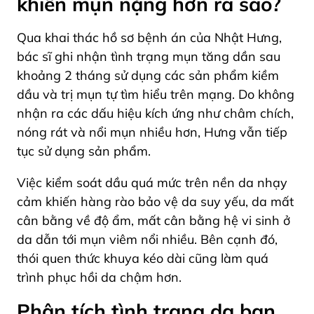
khiến mụn nặng hơn ra sao?
Qua khai thác hồ sơ bệnh án của Nhật Hưng,
bác sĩ ghi nhận tình trạng mụn tăng dần sau
khoảng 2 tháng sử dụng các sản phẩm kiềm
dầu và trị mụn tự tìm hiểu trên mạng. Do không
nhận ra các dấu hiệu kích ứng như châm chích,
nóng rát và nổi mụn nhiều hơn, Hưng vẫn tiếp
tục sử dụng sản phẩm.
Việc kiểm soát dầu quá mức trên nền da nhạy
cảm khiến hàng rào bảo vệ da suy yếu, da mất
cân bằng về độ ẩm, mất cân bằng hệ vi sinh ở
da dẫn tới mụn viêm nổi nhiều. Bên cạnh đó,
thói quen thức khuya kéo dài cũng làm quá
trình phục hồi da chậm hơn.
Phân tích tình trạng da ban