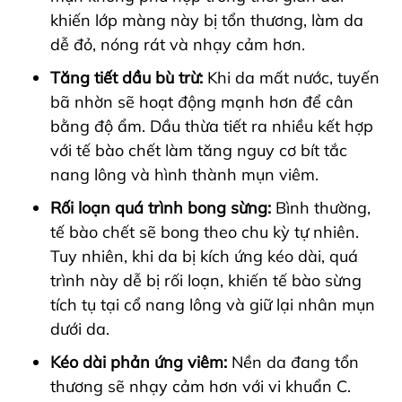
khiến lớp màng này bị tổn thương, làm da
dễ đỏ, nóng rát và nhạy cảm hơn.
Tăng tiết dầu bù trừ:
Khi da mất nước, tuyến
bã nhờn sẽ hoạt động mạnh hơn để cân
bằng độ ẩm. Dầu thừa tiết ra nhiều kết hợp
với tế bào chết làm tăng nguy cơ bít tắc
nang lông và hình thành mụn viêm.
Rối loạn quá trình bong sừng:
Bình thường,
tế bào chết sẽ bong theo chu kỳ tự nhiên.
Tuy nhiên, khi da bị kích ứng kéo dài, quá
trình này dễ bị rối loạn, khiến tế bào sừng
tích tụ tại cổ nang lông và giữ lại nhân mụn
dưới da.
Kéo dài phản ứng viêm:
Nền da đang tổn
thương sẽ nhạy cảm hơn với vi khuẩn C.