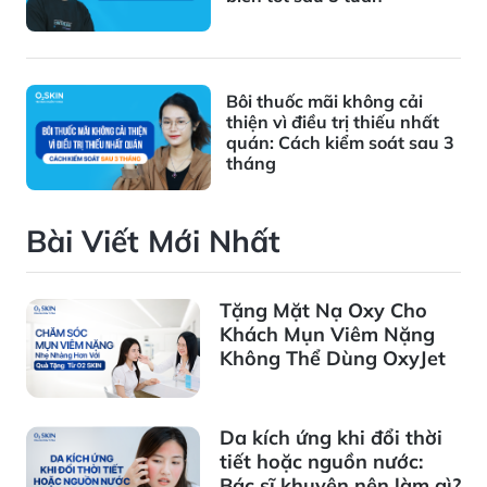
Bôi thuốc mãi không cải
thiện vì điều trị thiếu nhất
quán: Cách kiểm soát sau 3
tháng
Bài Viết Mới Nhất
Tặng Mặt Nạ Oxy Cho
Khách Mụn Viêm Nặng
Không Thể Dùng OxyJet
Da kích ứng khi đổi thời
tiết hoặc nguồn nước:
Bác sĩ khuyên nên làm gì?