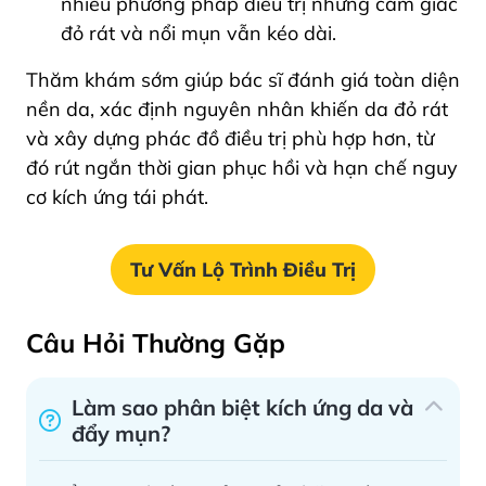
nhiều phương pháp điều trị nhưng cảm giác
đỏ rát và nổi mụn vẫn kéo dài.
Thăm khám sớm giúp bác sĩ đánh giá toàn diện
nền da, xác định nguyên nhân khiến da đỏ rát
và xây dựng phác đồ điều trị phù hợp hơn, từ
đó rút ngắn thời gian phục hồi và hạn chế nguy
cơ kích ứng tái phát.
Tư Vấn Lộ Trình Điều Trị
Câu Hỏi Thường Gặp
Làm sao phân biệt kích ứng da và
đẩy mụn?