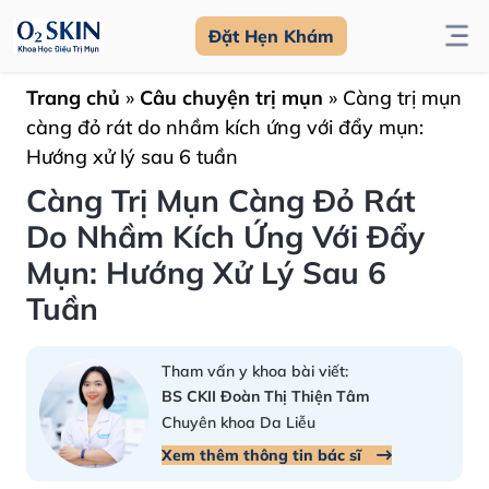
Đặt Hẹn Khám
Trang chủ
»
Câu chuyện trị mụn
»
Càng trị mụn
càng đỏ rát do nhầm kích ứng với đẩy mụn:
Hướng xử lý sau 6 tuần
Càng Trị Mụn Càng Đỏ Rát
Do Nhầm Kích Ứng Với Đẩy
Mụn: Hướng Xử Lý Sau 6
Tuần
Tham vấn y khoa bài viết:
BS CKII Đoàn Thị Thiện Tâm
Chuyên khoa Da Liễu
Xem thêm thông tin bác sĩ