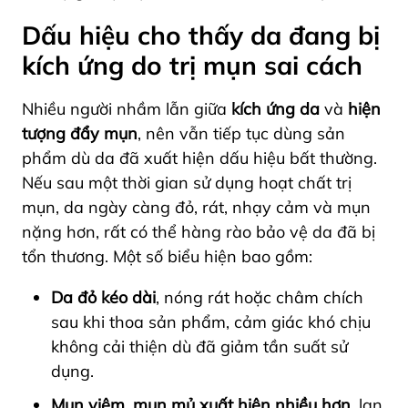
Dấu hiệu cho thấy da đang bị
kích ứng do trị mụn sai cách
Nhiều người nhầm lẫn giữa
kích ứng da
và
hiện
tượng đẩy mụn
, nên vẫn tiếp tục dùng sản
phẩm dù da đã xuất hiện dấu hiệu bất thường.
Nếu sau một thời gian sử dụng hoạt chất trị
mụn, da ngày càng đỏ, rát, nhạy cảm và mụn
nặng hơn, rất có thể hàng rào bảo vệ da đã bị
tổn thương. Một số biểu hiện bao gồm:
Da đỏ kéo dài
, nóng rát hoặc châm chích
sau khi thoa sản phẩm, cảm giác khó chịu
không cải thiện dù đã giảm tần suất sử
dụng.
Mụn viêm, mụn mủ xuất hiện nhiều hơn
, lan