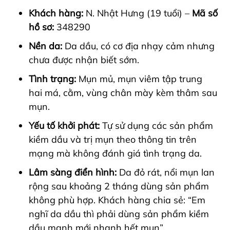
Khách hàng:
N. Nhật Hưng (19 tuổi) –
Mã số
hồ sơ:
348290
Nền da:
Da dầu, có cơ địa nhạy cảm nhưng
chưa được nhận biết sớm.
Tình trạng:
Mụn mủ, mụn viêm tập trung
hai má, cằm, vùng chân mày kèm thâm sau
mụn.
Yếu tố khởi phát:
Tự sử dụng các sản phẩm
kiềm dầu và trị mụn theo thông tin trên
mạng mà không đánh giá tình trạng da.
Lâm sàng điển hình:
Da đỏ rát, nổi mụn lan
rộng sau khoảng 2 tháng dùng sản phẩm
không phù hợp. Khách hàng chia sẻ: “Em
nghĩ da dầu thì phải dùng sản phẩm kiềm
dầu mạnh mới nhanh hết mụn”.