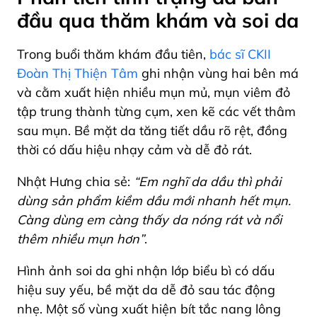
đầu qua thăm khám và soi da
Trong buổi thăm khám đầu tiên,
bác sĩ CKII
Đoàn Thị Thiện Tâm
ghi nhận vùng hai bên má
và cằm xuất hiện nhiều mụn mủ, mụn viêm đỏ
tập trung thành từng cụm, xen kẽ các vết thâm
sau mụn. Bề mặt da tăng tiết dầu rõ rệt, đồng
thời có dấu hiệu nhạy cảm và dễ đỏ rát.
Nhật Hưng chia sẻ:
“Em nghĩ da dầu thì phải
dùng sản phẩm kiềm dầu mới nhanh hết mụn.
Càng dùng em càng thấy da nóng rát và nổi
thêm nhiều mụn hơn”
.
Hình ảnh soi da ghi nhận lớp biểu bì có dấu
hiệu suy yếu, bề mặt da dễ đỏ sau tác động
nhẹ. Một số vùng xuất hiện bít tắc nang lông