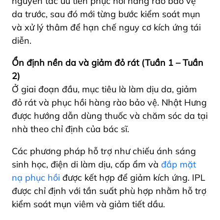
nguyên tắc ưu tiên phục hồi hàng rào bảo vệ
da trước, sau đó mới từng bước kiểm soát mụn
và xử lý thâm để hạn chế nguy cơ kích ứng tái
diễn.
Ổn định nền da và giảm đỏ rát (Tuần 1 – Tuần
2)
Ở giai đoạn đầu, mục tiêu là làm dịu da, giảm
đỏ rát và phục hồi hàng rào bảo vệ. Nhật Hưng
được hướng dẫn dùng thuốc và chăm sóc da tại
nhà theo chỉ định của bác sĩ.
Các phương pháp hỗ trợ như chiếu ánh sáng
sinh học, điện di làm dịu, cấp ẩm và
đắp mặt
nạ phục hồi
được kết hợp để giảm kích ứng. IPL
được chỉ định với tần suất phù hợp nhằm hỗ trợ
kiểm soát mụn viêm và giảm tiết dầu.