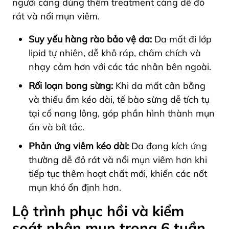
người càng dùng thêm treatment càng dễ đỏ
rát và nổi mụn viêm.
Suy yếu hàng rào bảo vệ da:
Da mất đi lớp
lipid tự nhiên, dễ khô ráp, châm chích và
nhạy cảm hơn với các tác nhân bên ngoài.
Rối loạn bong sừng:
Khi da mất cân bằng
và thiếu ẩm kéo dài, tế bào sừng dễ tích tụ
tại cổ nang lông, góp phần hình thành mụn
ẩn và bít tắc.
Phản ứng viêm kéo dài:
Da đang kích ứng
thường dễ đỏ rát và nổi mụn viêm hơn khi
tiếp tục thêm hoạt chất mới, khiến các nốt
mụn khó ổn định hơn.
Lộ trình phục hồi và kiểm
soát nhân mụn trong 6 tuần