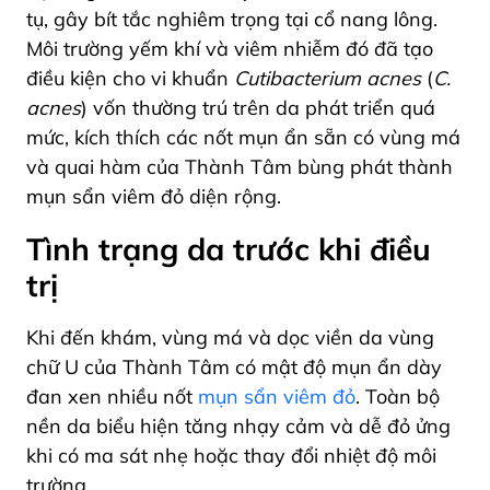
tụ, gây bít tắc nghiêm trọng tại cổ nang lông.
Môi trường yếm khí và viêm nhiễm đó đã tạo
điều kiện cho vi khuẩn
Cutibacterium acnes
(
C.
acnes
) vốn thường trú trên da phát triển quá
mức, kích thích các nốt mụn ẩn sẵn có vùng má
và quai hàm của Thành Tâm bùng phát thành
mụn sẩn viêm đỏ diện rộng.
Tình trạng da trước khi điều
trị
Khi đến khám, vùng má và dọc viền da vùng
chữ U của Thành Tâm có mật độ mụn ẩn dày
đan xen nhiều nốt
mụn sẩn viêm đỏ
. Toàn bộ
nền da biểu hiện tăng nhạy cảm và dễ đỏ ửng
khi có ma sát nhẹ hoặc thay đổi nhiệt độ môi
trường.