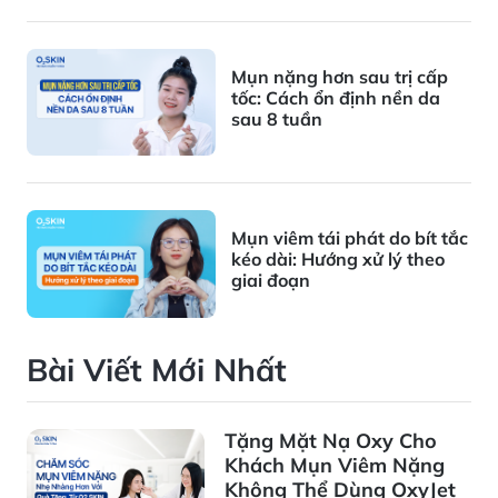
Mụn nặng hơn sau trị cấp
tốc: Cách ổn định nền da
sau 8 tuần
Mụn viêm tái phát do bít tắc
kéo dài: Hướng xử lý theo
giai đoạn
Bài Viết Mới Nhất
Tặng Mặt Nạ Oxy Cho
Khách Mụn Viêm Nặng
Không Thể Dùng OxyJet