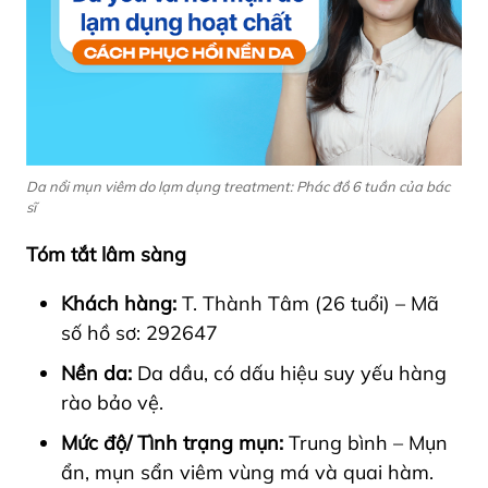
Da nổi mụn viêm do lạm dụng treatment: Phác đồ 6 tuần của bác
sĩ
Tóm tắt lâm sàng
Khách hàng:
T. Thành Tâm (26 tuổi) – Mã
số hồ sơ: 292647
Nền da:
Da dầu, có dấu hiệu suy yếu hàng
rào bảo vệ.
Mức độ/ Tình trạng mụn:
Trung bình – Mụn
ẩn, mụn sẩn viêm vùng má và quai hàm.