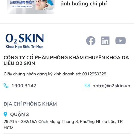
ảnh hưởng chi phí
CÔNG TY CỔ PHẦN PHÒNG KHÁM CHUYÊN KHOA DA
LIỄU O2 SKIN
Giấy chứng nhận đăng ký kinh doanh số: 0312950328
1900 3147
hotro@o2skin.vn
ĐỊA CHỈ PHÒNG KHÁM
QUẬN 3
292/15 - 292/15A Cách Mạng Tháng 8, Phường Nhiêu Lộc, TP.
HCM.