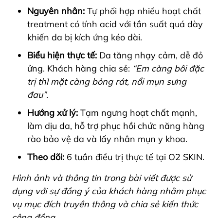
Nguyên nhân:
Tự phối hợp nhiều hoạt chất
treatment có tính acid với tần suất quá dày
khiến da bị kích ứng kéo dài.
Biểu hiện thực tế:
Da tăng nhạy cảm, dễ đỏ
ửng. Khách hàng chia sẻ:
“Em càng bôi đặc
trị thì mặt càng bỏng rát, nổi mụn sưng
đau”
.
Hướng xử lý:
Tạm ngưng hoạt chất mạnh,
làm dịu da, hỗ trợ phục hồi chức năng hàng
rào bảo vệ da và lấy nhân mụn y khoa.
Theo dõi:
6 tuần điều trị thực tế tại O2 SKIN.
Hình ảnh và thông tin trong bài viết được sử
dụng với sự đồng ý của khách hàng nhằm phục
vụ mục đích truyền thông và chia sẻ kiến thức
cộng đồng.