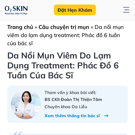
Đặt Hẹn Khám
Trang chủ
»
Câu chuyện trị mụn
»
Da nổi mụn
viêm do lạm dụng treatment: Phác đồ 6 tuần
của bác sĩ
Da Nổi Mụn Viêm Do Lạm
Dụng Treatment: Phác Đồ 6
Tuần Của Bác Sĩ
Tham vấn y khoa bài viết:
BS CKII Đoàn Thị Thiện Tâm
Chuyên khoa Da Liễu
Xem thêm thông tin bác sĩ