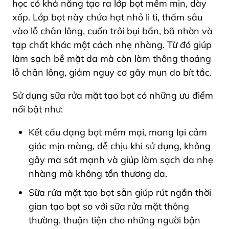
học có khả năng tạo ra lớp bọt mềm mịn, dày
xốp. Lớp bọt này chứa hạt nhỏ li ti, thấm sâu
vào lỗ chân lông, cuốn trôi bụi bẩn, bã nhờn và
tạp chất khác một cách nhẹ nhàng. Từ đó giúp
làm sạch bề mặt da mà còn làm thông thoáng
lỗ chân lông, giảm nguy cơ gây mụn do bít tắc.
Sử dụng sữa rửa mặt tạo bọt có những ưu điểm
nổi bật như:
Kết cấu dạng bọt mềm mại, mang lại cảm
giác mịn màng, dễ chịu khi sử dụng, không
gây ma sát mạnh và giúp làm sạch da nhẹ
nhàng mà không tổn thương da.
Sữa rửa mặt tạo bọt sẵn giúp rút ngắn thời
gian tạo bọt so với sữa rửa mặt thông
thường, thuận tiện cho những người bận