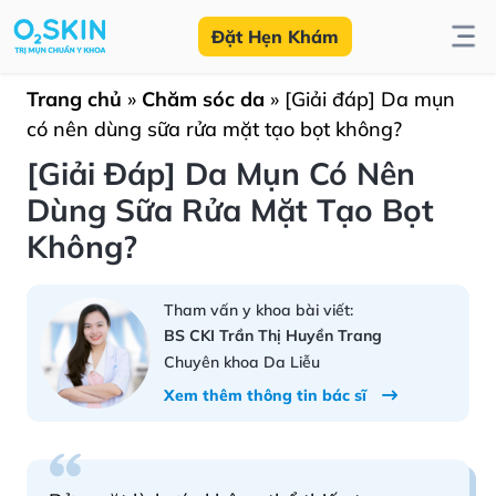
Đặt Hẹn Khám
Trang chủ
»
Chăm sóc da
»
[Giải đáp] Da mụn
có nên dùng sữa rửa mặt tạo bọt không?
[Giải Đáp] Da Mụn Có Nên
Dùng Sữa Rửa Mặt Tạo Bọt
Không?
Tham vấn y khoa bài viết:
BS CKI Trần Thị Huyền Trang
Chuyên khoa Da Liễu
Xem thêm thông tin bác sĩ