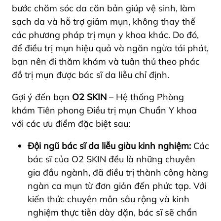
bước chăm sóc da căn bản giúp vệ sinh, làm
sạch da và hỗ trợ giảm mụn, không thay thế
các phương pháp trị mụn y khoa khác. Do đó,
để điều trị mụn hiệu quả và ngăn ngừa tái phát,
bạn nên đi thăm khám và tuân thủ theo phác
đồ trị mụn được bác sĩ da liễu chỉ định.
Gợi ý đến bạn
O2 SKIN
– Hệ thống Phòng
khám Tiên phong Điều trị mụn Chuẩn Y khoa
với các ưu điểm đặc biệt sau:
Đội ngũ bác sĩ da liễu giàu kinh nghiệm:
Các
bác sĩ của O2 SKIN đều là những chuyên
gia đầu ngành, đã điều trị thành công hàng
ngàn ca mụn từ đơn giản đến phức tạp. Với
kiến thức chuyên môn sâu rộng và kinh
nghiệm thực tiễn dày dặn, bác sĩ sẽ chẩn