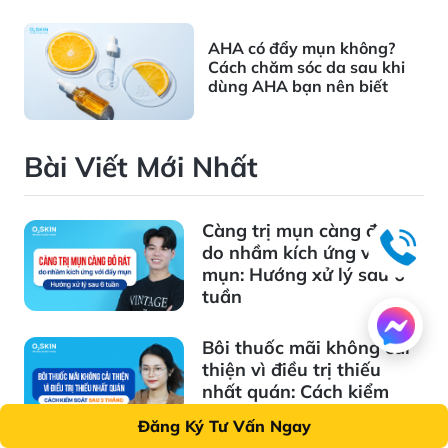
AHA có đẩy mụn không?
Cách chăm sóc da sau khi
dùng AHA bạn nên biết
Bài Viết Mới Nhất
Càng trị mụn càng đỏ rát
do nhầm kích ứng với đẩy
mụn: Hướng xử lý sau 6
tuần
Bôi thuốc mãi không cải
thiện vì điều trị thiếu
nhất quán: Cách kiểm
soát sau 3 tháng
Đăng Ký Tư Vấn Ngay