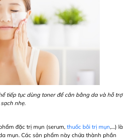
hể tiếp tục dùng toner để cân bằng da và hỗ trợ
 sạch nhẹ.
 phẩm đặc trị mụn (serum,
thuốc bôi trị mụn
,…) là
c da mụn. Các sản phẩm này chứa thành phần