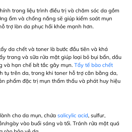
hính trong liệu trình điều trị và chăm sóc da gồm
ưỡng ẩm và chống nắng sẽ giúp kiểm soát mụn
ỗ trợ làn da phục hồi khỏe mạnh hơn.
tẩy da chết và toner là bước đầu tiên và khá
y trang và sữa rửa mặt giúp loại bỏ bụi bẩn, dầu
ng và hạn chế bít tắc gây mụn.
Tẩy tế bào chết
h tụ trên da, trong khi toner hỗ trợ cân bằng da,
sản phẩm đặc trị mụn thẩm thấu và phát huy hiệu
dành cho da mụn, chứa
salicylic acid
, sulfur,
ần/ngày vào buổi sáng và tối. Tránh rửa mặt quá
g rào bảo vệ da.