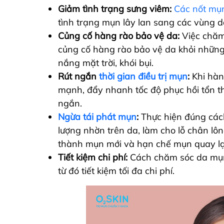
Giảm tình trạng sưng viêm:
Các nốt mụ
tình trạng mụn lây lan sang các vùng 
Củng cố hàng rào bảo vệ da:
Việc chă
củng cố hàng rào bảo vệ da khỏi những 
nắng mặt trời, khói bụi.
Rút ngắn
thời gian điều trị mụn
:
Khi hàn
mạnh, đẩy nhanh tốc độ phục hồi tổn th
ngắn.
Ngừa tái phát mụn
:
Thực hiện đúng các
lượng nhờn trên da, làm cho lỗ chân lô
thành mụn mới và hạn chế mụn quay lạ
Tiết kiệm chi phí:
Cách chăm sóc da mụ
từ đó tiết kiệm tối đa chi phí.