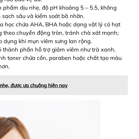
n phẩm dịu nhẹ, độ pH khoảng 5 – 5.5, không
 sạch sâu và kiểm soát bã nhờn.
 học chứa AHA, BHA hoặc dạng vật lý có hạt
 theo chuyển động tròn, tránh chà xát mạnh;
 dụng khi mụn viêm sưng lan rộng.
có thành phần hỗ trợ giảm viêm như trà xanh,
ánh toner chứa cồn, paraben hoặc chất tạo màu
hơn.
nhẹ, được ưa chuộng hiện nay