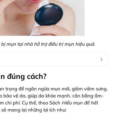
 mụn tại nhà hỗ trợ điều trị mụn hiệu quả.
ụn đúng cách?
an trọng để ngăn ngừa mụn mới, giảm viêm sưng,
ào bảo vệ da, giúp da khỏe mạnh, cân bằng ẩm-
iệm chi phí. Cụ thể, theo Sách
Hiểu mụn để hết
ẽ mang lại những lợi ích như: