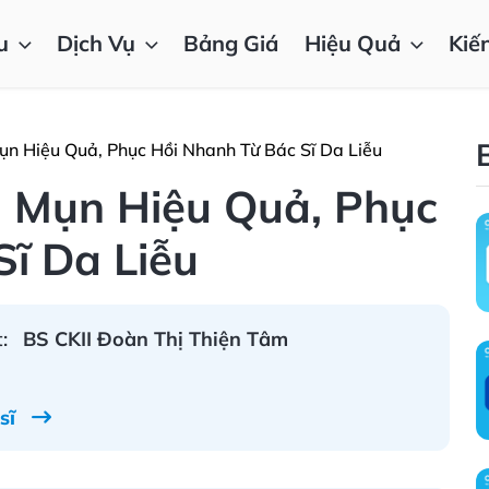
u
Dịch Vụ
Bảng Giá
Hiệu Quả
Kiế
n Hiệu Quả, Phục Hồi Nhanh Từ Bác Sĩ Da Liễu
 Mụn Hiệu Quả, Phục
ĩ Da Liễu
:
BS CKII Đoàn Thị Thiện Tâm
 sĩ