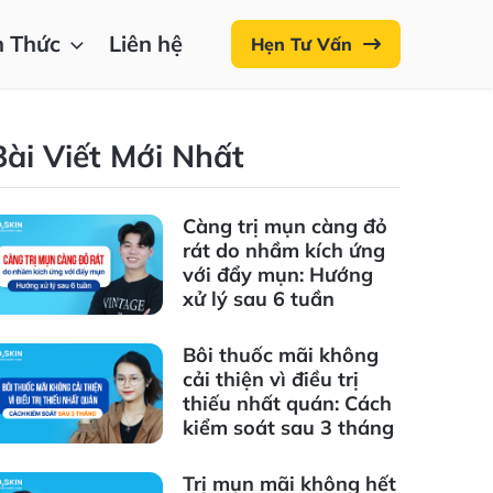
n Thức
Liên hệ
Hẹn Tư Vấn
Bài Viết Mới Nhất
Càng trị mụn càng đỏ
rát do nhầm kích ứng
với đẩy mụn: Hướng
xử lý sau 6 tuần
Bôi thuốc mãi không
cải thiện vì điều trị
thiếu nhất quán: Cách
kiểm soát sau 3 tháng
Trị mụn mãi không hết