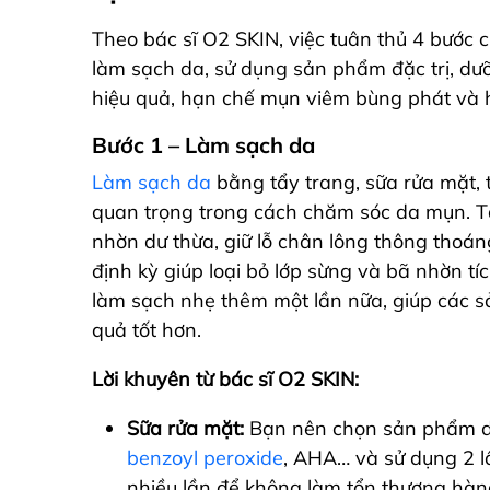
Theo bác sĩ O2 SKIN, việc tuân thủ 4 bước c
làm sạch da, sử dụng sản phẩm đặc trị, d
hiệu quả, hạn chế mụn viêm bùng phát và h
Bước 1 – Làm sạch da
Làm sạch da
bằng tẩy trang, sữa rửa mặt, 
quan trọng trong cách chăm sóc da mụn. Tẩ
nhờn dư thừa, giữ lỗ chân lông thông thoá
định kỳ giúp loại bỏ lớp sừng và bã nhờn tíc
làm sạch nhẹ thêm một lần nữa, giúp các 
quả tốt hơn.
Lời khuyên từ bác sĩ O2 SKIN:
Sữa rửa mặt:
Bạn nên chọn sản phẩm 
benzoyl peroxide
, AHA… và sử dụng 2 l
nhiều lần để không làm tổn thương hàn