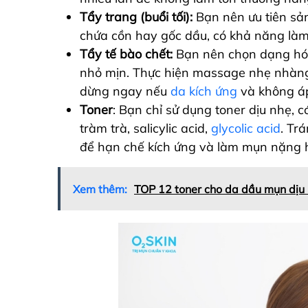
Tẩy trang (buổi tối):
Bạn nên ưu tiên sả
chứa cồn hay gốc dầu, có khả năng làm
Tẩy tế bào chết:
Bạn nên chọn dạng hóa
nhỏ mịn. Thực hiện massage nhẹ nhàng
dừng ngay nếu
da kích ứng
và không áp
Toner
: Bạn chỉ sử dụng toner dịu nhẹ, 
tràm trà, salicylic acid,
glycolic acid
. Tr
để hạn chế kích ứng và làm mụn nặng 
Xem thêm:
TOP 12 toner cho da dầu mụn dịu 