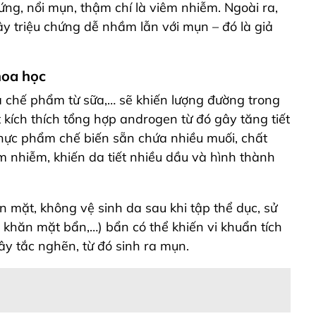
ng, nổi mụn, thậm chí là viêm nhiễm.
Ngoài ra,
y triệu chứng dễ nhầm lẫn với mụn – đó là giả
hoa học
à chế phẩm từ sữa,… sẽ khiến lượng đường trong
 kích thích tổng hợp androgen từ đó gây tăng tiết
hực phẩm chế biến sẵn chứa nhiều muối, chất
m nhiễm, khiến da tiết nhiều dầu và hình thành
n mặt, không vệ sinh da sau khi tập thể dục, sử
, khăn mặt bẩn,…) bẩn có thể khiến vi khuẩn tích
gây tắc nghẽn, từ đó sinh ra mụn.