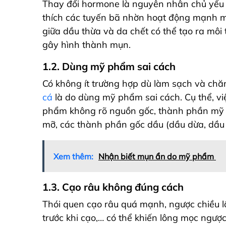
Thay đổi hormone là nguyên nhân chủ yếu 
thích các tuyến bã nhờn hoạt động mạnh mẽ
giữa dầu thừa và da chết có thể tạo ra mô
gây hình thành mụn.
1.2. Dùng mỹ phẩm sai cách
Có không ít trường hợp dù làm sạch và chă
cá
là do dùng mỹ phẩm sai cách. Cụ thể, vi
phẩm không rõ nguồn gốc, thành phần mỹ 
mỡ, các thành phần gốc dầu (dầu dừa, dầu 
Xem thêm:
Nhận biết mụn ẩn do mỹ phẩm
1.3. Cạo râu không đúng cách
Thói quen cạo râu quá mạnh, ngược chiều l
trước khi cạo,… có thể khiến lông mọc ngược,