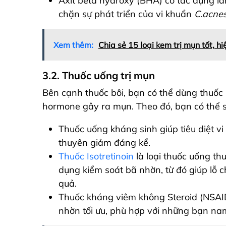
Axit beta hydroxy (BHA) có tác dụng là
chặn sự phát triển của vi khuẩn
C.acne
Xem thêm:
Chia sẻ 15 loại kem trị mụn tốt, h
3.2. Thuốc uống trị mụn
Bên cạnh thuốc bôi, bạn có thể dùng thuốc
hormone gây ra mụn. Theo đó, bạn có thể 
Thuốc uống kháng sinh giúp tiêu diệt 
thuyên giảm đáng kể.
Thuốc Isotretinoin
là loại thuốc uống th
dụng kiểm soát bã nhờn, từ đó giúp lỗ c
quả.
Thuốc kháng viêm không Steroid (NSAID
nhờn tối ưu, phù hợp với những bạn n