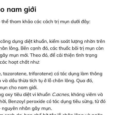
ho nam giới
 thể tham khảo các cách trị mụn dưới đây:
 công dụng diệt khuẩn, kiểm soát lượng nhờn trên
hân lông. Bên cạnh đó, các thuốc bôi trị mụn còn
gây mụn mới. Theo đó, để cải thiện tình trạng
các hoạt chất như:
, tazarotene, trifarotene) có tác dụng làm thông
và dầu thừa tích tụ ở lỗ chân lông. Qua đó,
 mụn cho nam giới.
g oxy tiêu diệt vi khuẩn
C.acnes
, kháng viêm và
hời, Benzoyl peroxide
có tác dụng tiêu sừng
, từ đó
g – nguyên nhân gây mụn.