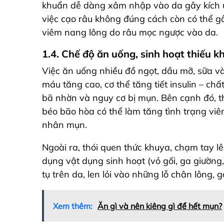
khuẩn dễ dàng xâm nhập vào da gây kích ứ
việc cạo râu không đúng cách còn có thể gâ
viêm nang lông do râu mọc ngược vào da.
1.4. Chế độ ăn uống, sinh hoạt thiếu k
Việc ăn uống nhiều đồ ngọt, dầu mỡ, sữa v
máu tăng cao, cơ thể tăng tiết insulin –
chất
bã nhờn và nguy cơ bị mụn. Bên cạnh đó, t
béo bão hòa có thể làm tăng tình trạng viê
nhân mụn.
Ngoài ra, thói quen thức khuya, chạm tay lê
dụng vật dụng sinh hoạt (vỏ gối, ga giường
tụ trên da, len lỏi vào những lỗ chân lông, 
Xem thêm:
Ăn gì và nên kiêng gì để hết mụn?