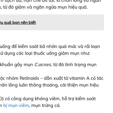
m sạch da, hạn chế bít tắc lỗ chân lông và ngăn
s
, từ đó giảm và ngăn ngừa mụn hiệu quả.
iệu quả bạn nên biết
 uống để kiểm soát bã nhờn quá mức và rối loạn
sử dụng các loại thuốc uống giảm mụn như:
vi khuẩn gây mụn
C.acnes
, từ đó tình trạng mụn
uộc nhóm Retinoids – dẫn xuất từ vitamin A có tác
hân lông luôn thông thoáng, cải thiện mụn hiệu
) có công dụng kháng viêm, hỗ trợ kiểm soát
am
bị mụn viêm
, mụn trứng cá.