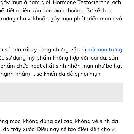
gây mụn ở nam giới. Hormone Testosterone kích
, tiết nhiều dầu hơn bình thường. Sự kết hợp
i trường cho vi khuẩn gây mụn phát triển mạnh và
m sóc da rất kỹ càng nhưng vẫn bị
nổi mụn trứng
ệc sử dụng mỹ phẩm không hợp với loại da, sản
phẩm chứa hoạt chất sinh nhân mụn như bơ hạt
hạnh nhân),… sẽ khiến da dễ bị nổi mụn.
ông mọc, không dùng gel cạo, không vệ sinh da
 da trầy xước. Điều này sẽ tạo điều kiện cho vi