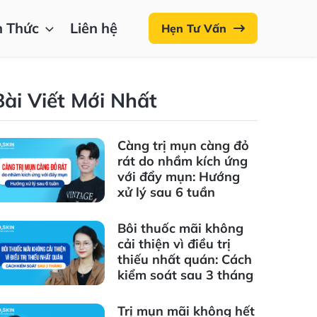
n Thức
Liên hệ
Hẹn Tư Vấn
Bài Viết Mới Nhất
Càng trị mụn càng đỏ
rát do nhầm kích ứng
với đẩy mụn: Hướng
xử lý sau 6 tuần
Bôi thuốc mãi không
cải thiện vì điều trị
thiếu nhất quán: Cách
kiểm soát sau 3 tháng
Trị mụn mãi không hết