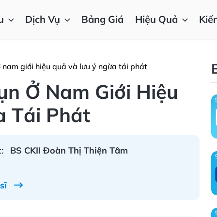
u
Dịch Vụ
Bảng Giá
Hiệu Quả
Kiế
ở nam giới hiệu quả và lưu ý ngừa tái phát
Mụn Ở Nam Giới Hiệu
 Tái Phát
:
BS CKII Đoàn Thị Thiện Tâm
 sĩ