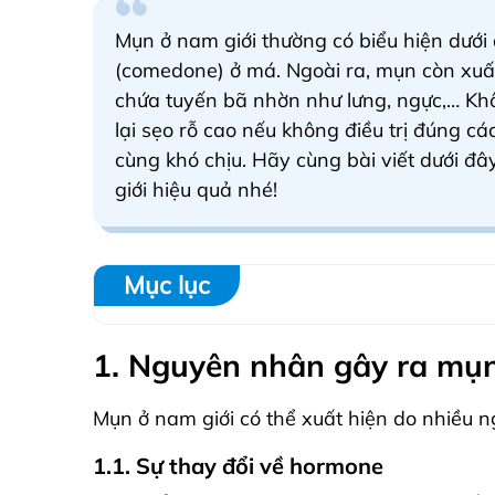
Mụn ở nam giới
thường có biểu hiện dướ
(comedone) ở má. Ngoài ra, mụn còn xuất
chứa tuyến bã nhờn như lưng, ngực,…
Kh
lại sẹo rỗ cao nếu không điều trị đúng 
cùng khó chịu. Hãy cùng bài viết dưới đ
giới hiệu quả nhé!
Mục lục
1. Nguyên nhân gây ra mụn
Mụn ở nam giới có thể xuất hiện do nhiều 
1.1. Sự thay đổi về hormone