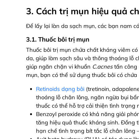
3. Cách trị mụn hiệu quả c
Để lấy lại làn da sạch mụn, các bạn nam có
3.1. Thuốc bôi trị mụn
Thuốc bôi trị mụn chứa chất kháng viêm có
da, giúp làm sạch sâu và thông thoáng lỗ c
giúp ngăn chặn vi khuẩn
C.acnes
tấn công 
mụn, bạn có thể sử dụng thuốc bôi có chứa 
Retinoids dạng bôi
(tretinoin, adapalene
thoáng lỗ chân lông, ngăn ngừa bụi bẩn 
thuốc có thể hỗ trợ cải thiện tình trạng
Benzoyl peroxide có khả năng giải phón
tăng hiệu quả thuốc kháng sinh. Đồng t
hạn chế tình trạng bít tắc lỗ chân lôn