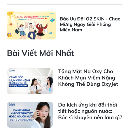
Bão Ưu Đãi O2 SKIN - Chào
Mừng Ngày Giải Phóng
Miền Nam
Bài Viết Mới Nhất
Tặng Mặt Nạ Oxy Cho
Khách Mụn Viêm Nặng
Không Thể Dùng OxyJet
Da kích ứng khi đổi thời
tiết hoặc nguồn nước:
Bác sĩ khuyên nên làm gì?