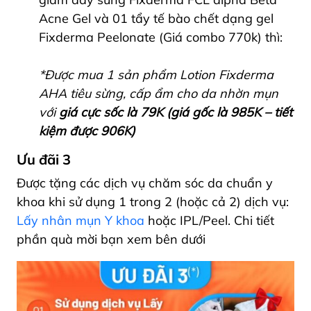
Acne Gel và 01 tẩy tế bào chết dạng gel
Fixderma Peelonate (Giá combo 770k) thì:
*Được mua 1 sản phẩm Lotion Fixderma
AHA tiêu sừng, cấp ẩm cho da nhờn mụn
với
giá cực sốc là 79K (giá gốc là 985K – tiết
kiệm được 906K)
Ưu đãi 3
Được tặng các dịch vụ chăm sóc da chuẩn y
khoa khi sử dụng 1 trong 2 (hoặc cả 2) dịch vụ:
Lấy nhân mụn Y khoa
hoặc IPL/Peel. Chi tiết
phần quà mời bạn xem bên dưới