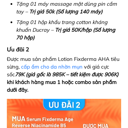
Tặng 01 máy massage mặt dùng pin cầm
tay –
Trị giá 50k (Số lượng 140 máy)
Tặng 01 hộp khẩu trang cotton kháng
khuẩn Ducray –
Trị giá 50K/hộp (Số lượng
70 hộp)
Ưu đãi 2
Được mua s
ản phẩm Lotion Fixderma AHA tiêu
sừng,
cấp ẩm cho da nhờn mụn
với giá cực
sốc
79K (giá gốc là 985K – tiết kiệm được 906K)
khi khách hàng mua 1 hoặc combo sản phẩm
dưới đây.