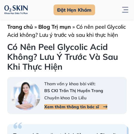
Đặt Hẹn Khám
Trang chủ
»
Blog Trị mụn
»
Có nên peel Glycolic
Acid không? Lưu ý trước và sau khi thực hiện
Có Nên Peel Glycolic Acid
Không? Lưu Ý Trước Và Sau
Khi Thực Hiện
Tham vấn y khoa bài viết:
BS CKI Trần Thị Huyền Trang
Chuyên khoa Da Liễu
Xem thêm thông tin bác sĩ