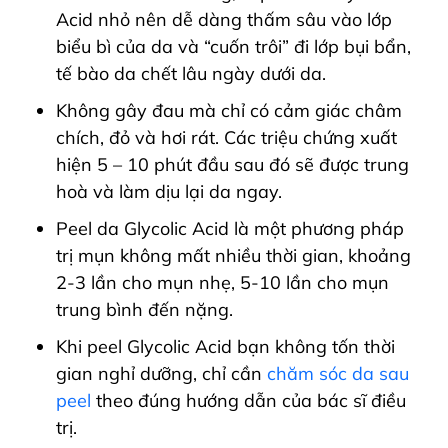
Acid nhỏ nên dễ dàng thấm sâu vào lớp
biểu bì của da và “cuốn trôi” đi lớp bụi bẩn,
tế bào da chết lâu ngày dưới da.
Không gây đau mà chỉ có cảm giác châm
chích, đỏ và hơi rát. Các triệu chứng xuất
hiện 5 – 10 phút đầu sau đó sẽ được trung
hoà và làm dịu lại da ngay.
Peel da Glycolic Acid là một phương pháp
trị mụn không mất nhiều thời gian, khoảng
2-3 lần cho mụn nhẹ, 5-10 lần cho mụn
trung bình đến nặng.
Khi peel Glycolic Acid bạn không tốn thời
gian nghỉ dưỡng, chỉ cần
chăm sóc da sau
peel
theo đúng hướng dẫn của bác sĩ điều
trị.