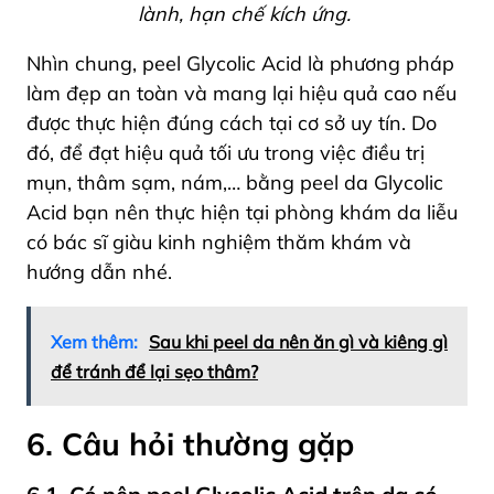
lành, hạn chế kích ứng.
Nhìn chung, peel Glycolic Acid là phương pháp
làm đẹp an toàn và mang lại hiệu quả cao nếu
được thực hiện đúng cách tại cơ sở uy tín. Do
đó, để đạt hiệu quả tối ưu trong việc điều trị
mụn, thâm sạm, nám,… bằng peel da Glycolic
Acid bạn nên thực hiện tại phòng khám da liễu
có bác sĩ giàu kinh nghiệm thăm khám và
hướng dẫn nhé.
Xem thêm:
Sau khi peel da nên ăn gì và kiêng gì
để tránh để lại sẹo thâm?
6. Câu hỏi thường gặp