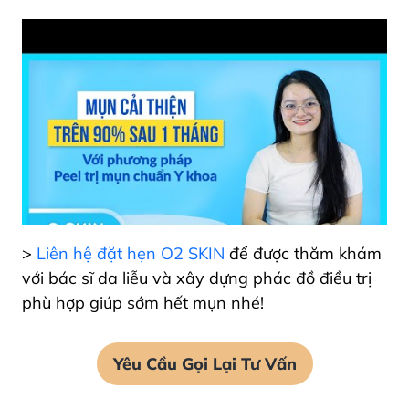
>
Liên hệ đặt hẹn O2 SKIN
để được thăm khám
với bác sĩ da liễu và xây dựng phác đồ điều trị
phù hợp giúp sớm hết mụn nhé!
Yêu Cầu Gọi Lại Tư Vấn