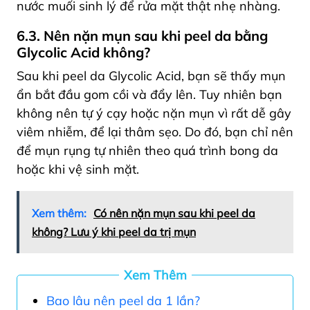
nước muối sinh lý để rửa mặt thật nhẹ nhàng.
6.3. Nên nặn mụn sau khi peel da bằng
Glycolic Acid không?
Sau khi peel da Glycolic Acid, bạn sẽ thấy mụn
ẩn bắt đầu gom cồi và đẩy lên. Tuy nhiên bạn
không nên tự ý cạy hoặc nặn mụn vì rất dễ gây
viêm nhiễm, để lại thâm sẹo. Do đó, bạn chỉ nên
để mụn rụng tự nhiên theo quá trình bong da
hoặc khi vệ sinh mặt.
Xem thêm:
Có nên nặn mụn sau khi peel da
không? Lưu ý khi peel da trị mụn
Xem Thêm
Bao lâu nên peel da 1 lần?