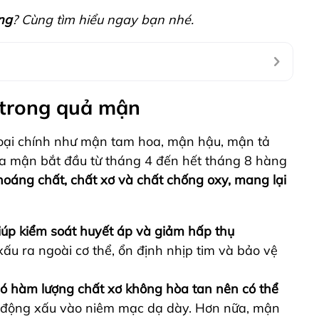
ng
? Cùng tìm hiểu ngay bạn nhé.
 trong quả mận
loại chính như mận tam hoa, mận hậu, mận tả
a mận bắt đầu từ tháng 4 đến hết tháng 8 hàng
oáng chất, chất xơ và chất chống oxy, mang lại
iúp kiểm soát huyết áp và giảm hấp thụ
xấu ra ngoài cơ thể, ổn định nhịp tim và bảo vệ
ó hàm lượng chất xơ không hòa tan nên có thể
 động xấu vào niêm mạc dạ dày. Hơn nữa, mận