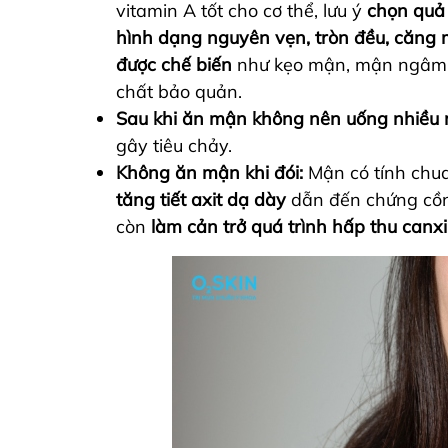
vitamin A tốt cho cơ thể, lưu ý
chọn quả 
hình dạng nguyên vẹn, tròn đều, căng
được chế biến
như kẹo mận, mận ngâm đ
chất bảo quản.
Sau khi ăn mận không nên uống nhiều 
gây tiêu chảy.
Không ăn mận khi đói:
Mận có tính chua
tăng tiết axit dạ dày
dẫn đến chứng cồn 
còn
làm cản trở quá trình hấp thu canxi