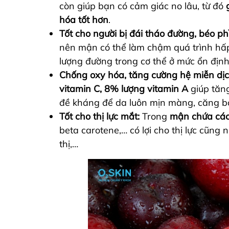
còn giúp bạn có cảm giác no lâu, từ đó
hóa tốt hơn
.
Tốt cho người bị đái tháo đường, béo phì
nên mận có thể làm chậm quá trình hấp t
lượng đường trong cơ thể ở mức ổn địn
Chống oxy hóa, tăng cường hệ miễn dịc
vitamin C, 8% lượng vitamin A
giúp tăng
đề kháng để da luôn mịn màng, căng 
Tốt cho thị lực mắt:
Trong
mận chứa các
beta carotene,… có lợi cho thị lực cũng
thị,…