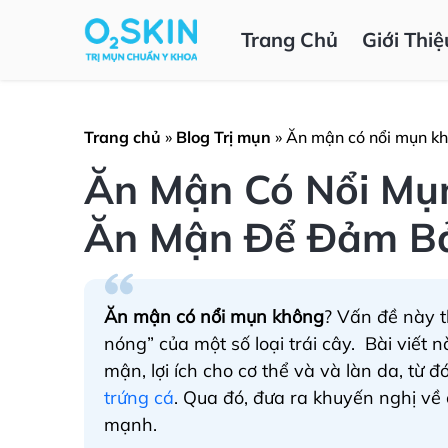
Trang Chủ
Giới Thiệ
Trang chủ
»
Blog Trị mụn
»
Ăn mận có nổi mụn kh
Ăn Mận Có Nổi Mụn
Ăn Mận Để Đảm Bả
Ăn mận có nổi mụn không
? Vấn đề này t
nóng” của một số loại trái cây. Bài viết
mận, lợi ích cho cơ thể và và làn da, từ 
trứng cá
. Qua đó, đưa ra khuyến nghị về 
mạnh.