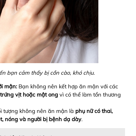
ến bạn cảm thấy bị cồn cào, khó chịu.
ới mận:
Bạn không nên kết hợp ăn mận với các
, trứng vịt hoặc mật ong
vì có thể làm tổn thương
i tượng không nên ăn mận là
phụ nữ có thai,
ệt, nóng và người bị bệnh dạ dày
.