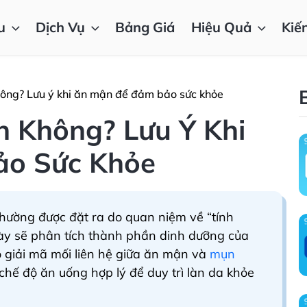
u
Dịch Vụ
Bảng Giá
Hiệu Quả
Kiế
ông? Lưu ý khi ăn mận để đảm bảo sức khỏe
 Không? Lưu Ý Khi
o Sức Khỏe
hường được đặt ra do quan niệm về “tính
 này sẽ phân tích thành phần dinh dưỡng của
đó giải mã mối liên hệ giữa ăn mận và
mụn
chế độ ăn uống hợp lý để duy trì làn da khỏe