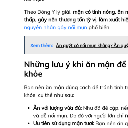
Theo Đông Y lý giải,
mận có tính nóng, ăn 
thấp, gây nên thương tổn tỳ vị
,
làm xuất hi
nguyên nhân gây nổi mụn
phổ biến.
Xem thêm:
Ăn quýt có nổi mụn không? Ăn quýt
Những lưu ý khi ăn mận để
khỏe
Bạn nên ăn mận đúng cách để tránh tình t
khỏe, cụ thể như sau:
Ăn với lượng vừa đủ:
Như đã đề cập, nế
và dễ nổi mụn. Do đó với người lớn chỉ
n
Ưu tiên sử dụng mận tươi:
Bạn nên ăn q