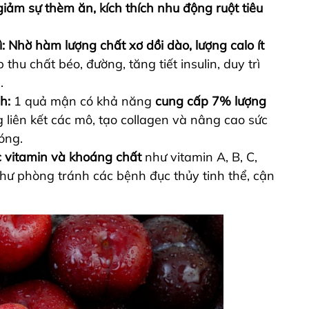
giảm sự thèm ăn, kích thích nhu động ruột tiêu
:
Nhờ hàm lượng chất xơ dồi dào, lượng calo ít
hu chất béo, đường, tăng tiết insulin, duy trì
h.
h:
1 quả mận có khả năng
cung cấp 7% lượng
 liên kết các mô, tạo collagen và nâng cao sức
bóng.
 vitamin và khoáng chất
như vitamin A, B, C,
 như phòng tránh các bệnh đục thủy tinh thể, cận