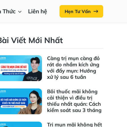
n Thức
Liên hệ
Hẹn Tư Vấn
Bài Viết Mới Nhất
Càng trị mụn càng đỏ
rát do nhầm kích ứng
với đẩy mụn: Hướng
xử lý sau 6 tuần
Bôi thuốc mãi không
cải thiện vì điều trị
thiếu nhất quán: Cách
kiểm soát sau 3 tháng
Trị mụn mãi không hết