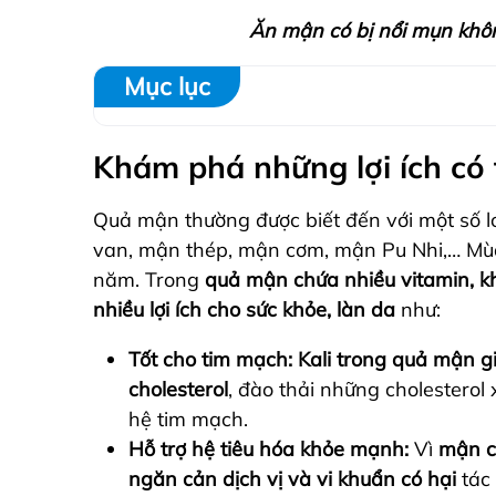
Ăn mận có bị nổi mụn khô
Mục lục
Khám phá những lợi ích có
Quả mận thường được biết đến với một số 
van, mận thép, mận cơm, mận Pu Nhi,… Mù
năm. Trong
quả mận chứa nhiều vitamin, kh
nhiều lợi ích cho sức khỏe, làn da
như:
Tốt cho tim mạch:
Kali trong quả mận g
cholesterol
, đào thải những cholesterol 
hệ tim mạch.
Hỗ trợ hệ tiêu hóa khỏe mạnh:
Vì
mận c
ngăn cản dịch vị và vi khuẩn có hại
tác