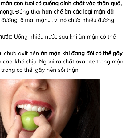
mận còn tươi có cuống dính chặt vào thân quả,
 mọng
. Đồng thời
hạn chế ăn các loại mận đã
ường, ô mai mận,… vì nó chứa nhiều đường,
nước:
Uống nhiều nước sau khi ăn mận có thể
, chứa axit nên
ăn mận khi đang đói có thể gây
cào, khó chịu. Ngoài ra chất oxalate trong mận
trong cơ thể, gây nên sỏi thận.