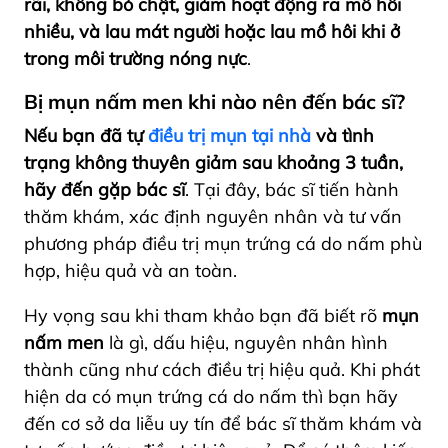
rãi, không bó chật, giảm hoạt động ra mồ hôi
nhiều, và lau mát người hoặc lau mồ hôi khi ở
trong môi trường nóng nực
.
Bị mụn nấm men khi nào nên đến bác sĩ?
Nếu bạn đã tự
điều trị mụn tại nhà
và
tình
trạng không thuyên giảm sau khoảng 3 tuần,
hãy đến gặp bác sĩ
. Tại đây, bác sĩ tiến hành
thăm khám, xác định nguyên nhân và tư vấn
phương pháp điều trị mụn trứng cá do nấm phù
hợp, hiệu quả và an toàn.
Hy vọng sau khi tham khảo bạn đã biết rõ
mụn
nấm men
là gì, dấu hiệu, nguyên nhân hình
thành cũng như cách điều trị hiệu quả. Khi phát
hiện da có mụn trứng cá do nấm thì bạn hãy
đến cơ sở da liễu uy tín để bác sĩ thăm khám và