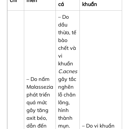
chí
men
cá
khuẩn
– Do
dầu
thừa, tế
bào
chết và
vi
khuẩn
C.acnes
– Do nấm
gây tắc
Malassezia
nghẽn
phát triển
lỗ chân
quá mức
lông,
gây tăng
hình
axit béo,
thành
dẫn đến
mụn.
– Do vi khuẩn