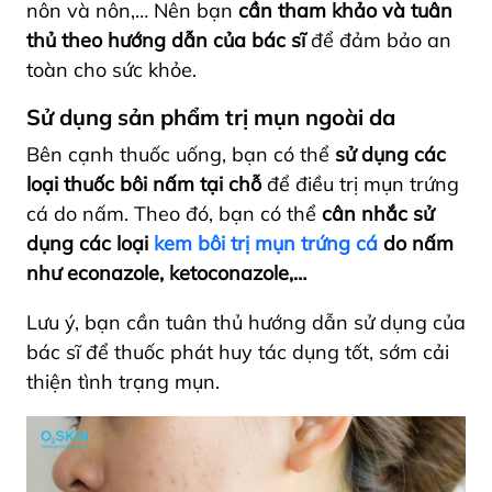
nôn và nôn,… Nên bạn
cần tham khảo và tuân
thủ theo hướng dẫn của bác sĩ
để đảm bảo an
toàn cho sức khỏe.
Sử dụng sản phẩm trị mụn ngoài da
Bên cạnh thuốc uống, bạn có thể
sử dụng các
loại thuốc bôi nấm tại chỗ
để điều trị mụn trứng
cá do nấm. Theo đó, bạn có thể
cân nhắc sử
dụng các loại
kem bôi trị mụn trứng cá
do nấm
như econazole, ketoconazole,…
Lưu ý, bạn cần tuân thủ hướng dẫn sử dụng của
bác sĩ để thuốc phát huy tác dụng tốt, sớm cải
thiện tình trạng mụn.