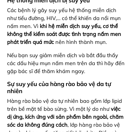
Hệ thống miễn dịch bị suy yếu
Các bệnh lý gây suy yếu hệ thống miễn dịch
như tiểu đường, HIV,… có thể khiến da nổi mụn
nấm men. Vì
khi hệ miễn dịch suy yếu, cơ thể
không thể kiểm soát được tình trạng nấm men
phát triển quá mức
nên hình thành mụn.
Nếu bạn suy giảm miễn dịch và bắt đầu thấy
các dấu hiệu mụn nấm men trên da thì hãy đến
gặp bác sĩ để thăm khám ngay.
Sự suy yếu của hàng rào bảo vệ da tự
nhiên
Hàng rào bảo vệ da tự nhiên bao gồm lớp lipid
trên bề mặt tế bào sừng. Vì một lý do như
việc
dị ứng, kích ứng với sản phẩm bên ngoài, chăm
sóc da không đúng cách
, lớp hàng rào bảo vệ