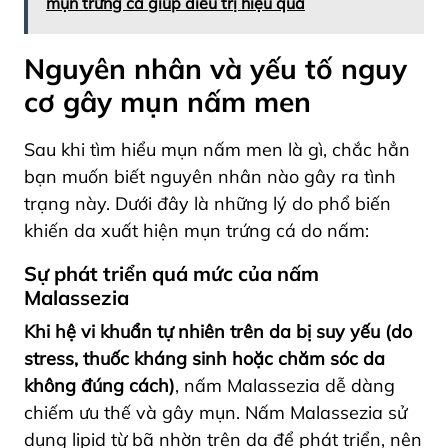
mụn trứng cá giúp điều trị hiệu quả
Nguyên nhân và yếu tố nguy
cơ gây mụn nấm men
Sau khi tìm hiểu mụn nấm men là gì, chắc hẳn
bạn muốn biết nguyên nhân nào gây ra tình
trạng này. Dưới đây là những lý do phổ biến
khiến da xuất hiện mụn trứng cá do nấm:
Sự phát triển quá mức của nấm
Malassezia
Khi hệ vi khuẩn tự nhiên trên da bị suy yếu
(do
stress, thuốc kháng sinh hoặc chăm sóc da
không đúng cách)
, nấm Malassezia dễ dàng
chiếm ưu thế và gây mụn. Nấm Malassezia sử
dụng lipid từ bã nhờn trên da để phát triển, nên