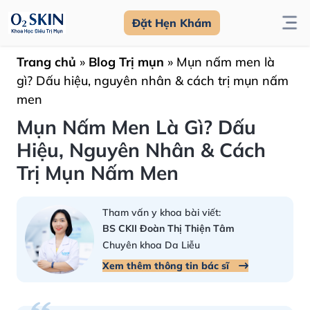
Đặt Hẹn Khám
Trang chủ
»
Blog Trị mụn
»
Mụn nấm men là
gì? Dấu hiệu, nguyên nhân & cách trị mụn nấm
men
Mụn Nấm Men Là Gì? Dấu
Hiệu, Nguyên Nhân & Cách
Trị Mụn Nấm Men
Tham vấn y khoa bài viết:
BS CKII Đoàn Thị Thiện Tâm
Chuyên khoa Da Liễu
Xem thêm thông tin bác sĩ