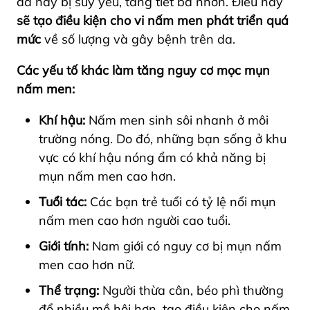
da này bị suy yếu, tăng tiết bã nhờn. Điều này
sẽ tạo điều kiện cho vi nấm men phát triển quá
mức
về số lượng và gây bệnh trên da.
Các yếu tố khác làm tăng nguy cơ mọc mụn
nấm men:
Khí hậu:
Nấm men sinh sôi nhanh ở môi
trường nóng. Do đó, những bạn sống ở khu
vực có khí hậu nóng ẩm có khả năng bị
mụn nấm men cao hơn.
Tuổi tác:
Các bạn trẻ tuổi có tỷ lệ nổi mụn
nấm men cao hơn người cao tuổi.
Giới tính:
Nam giới có nguy cơ bị mụn nấm
men cao hơn nữ.
Thể trạng:
Người thừa cân, béo phì thường
đổ nhiều mồ hôi hơn, tạo điều kiện cho nấm