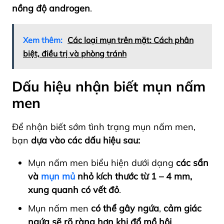
nồng độ androgen
.
Xem thêm:
Các loại mụn trên mặt: Cách phân
biệt, điều trị và phòng tránh
Dấu hiệu nhận biết mụn nấm
men
Để nhận biết sớm tình trạng mụn nấm men,
bạn
dựa vào các dấu hiệu sau:
Mụn nấm men biểu hiện dưới dạng
các sẩn
và
mụn mủ
nhỏ kích thước từ 1 – 4 mm,
xung quanh có vết đỏ
.
Mụn nấm men
có thể gây ngứa
,
cảm giác
ngứa sẽ rõ ràng hơn khi đổ mồ hôi
.