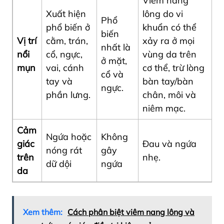
Viêm nang
Xuất hiện
lông do vi
Phổ
phổ biến ở
khuẩn có thể
biến
Vị trí
cằm, trán,
xảy ra ở mọi
nhất là
nổi
cổ, ngực,
vùng da trên
ở mặt,
mụn
vai, cánh
cơ thể, trừ lòng
cổ và
tay và
bàn tay/bàn
ngực.
phần lưng.
chân, môi và
niêm mạc.
Cảm
Ngứa hoặc
Không
giác
Đau và ngứa
nóng rát
gây
trên
nhẹ.
dữ dội
ngứa
da
Xem thêm:
Cách phân biệt viêm nang lông và