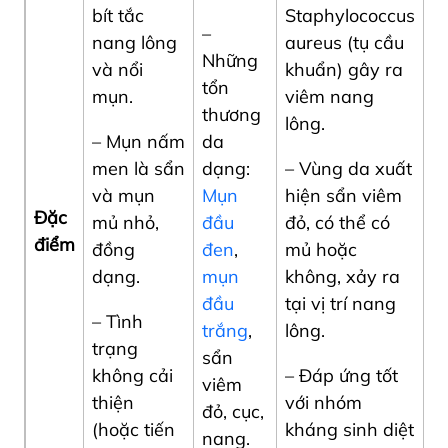
bít tắc
Staphylococcus
–
nang lông
aureus (tụ cầu
Những
và nổi
khuẩn) gây ra
tổn
mụn.
viêm nang
thương
lông.
– Mụn nấm
da
men là sẩn
dạng:
– V
ùng da xuất
và mụn
Mụn
hiện sẩn viêm
Đặc
mủ nhỏ,
đầu
đỏ, có thể có
điểm
đồng
đen
,
mủ hoặc
dạng.
mụn
không, xảy ra
đầu
tại vị trí nang
– Tình
trắng
,
lông.
trạng
sẩn
không cải
–
Đáp ứng tốt
viêm
thiện
với nhóm
đỏ, cục,
(hoặc tiến
kháng sinh diệt
nang.