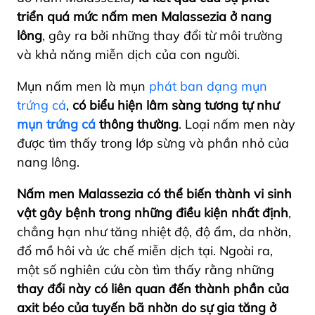
triển quá mức nấm men Malassezia ở nang
lông
, gây ra bởi những thay đổi từ môi trường
và khả năng miễn dịch của con người.
Mụn nấm men là mụn
phát ban dạng mụn
trứng cá
,
có biểu hiện lâm sàng tương tự như
mụn trứng cá
thông thường
. Loại nấm men này
được tìm thấy trong lớp sừng và phần nhỏ của
nang lông.
Nấm men Malassezia có thể biến thành vi sinh
vật gây bệnh trong những điều kiện nhất định
,
chẳng hạn như tăng nhiệt độ, độ ẩm, da nhờn,
đổ mồ hôi và ức chế miễn dịch tại.
Ngoài ra,
một số nghiên cứu còn tìm thấy rằng những
thay đổi này có liên quan đến thành phần của
axit béo
của tuyến bã nhờn
do sự gia tăng ở