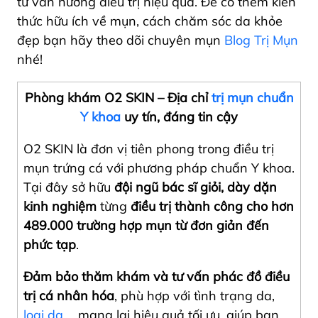
tư vấn hướng điều trị hiệu quả. Để có thêm kiến
thức hữu ích về mụn, cách chăm sóc da khỏe
đẹp bạn hãy theo dõi chuyên mụn
Blog Trị Mụn
nhé!
Phòng khám O2 SKIN – Địa chỉ
trị mụn chuẩn
Y khoa
uy tín, đáng tin cậy
O2 SKIN là đơn vị tiên phong trong điều trị
mụn trứng cá với phương pháp chuẩn Y khoa.
Tại đây sở hữu
đội ngũ bác sĩ giỏi, dày dặn
kinh nghiệm
từng
điều trị thành công cho hơn
489.000 trường hợp mụn từ đơn giản đến
phức tạp
.
Đảm bảo thăm khám và tư vấn phác đồ điều
trị cá nhân hóa
, phù hợp với tình trạng da,
loại da
,… mang lại hiệu quả tối ưu, giúp bạn