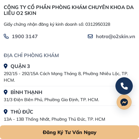
CÔNG TY CỔ PHẦN PHÒNG KHÁM CHUYÊN KHOA DA
LIỄU O2 SKIN
Giấy chứng nhận đăng ký kinh doanh số: 0312950328
1900 3147
hotro@o2skin.vn
ĐỊA CHỈ PHÒNG KHÁM
QUẬN 3
292/15 - 292/15A Cách Mạng Tháng 8, Phường Nhiêu Lộc, TP.
HCM.
BÌNH THẠNH
31/3 Điện Biên Phủ, Phường Gia Định, TP. HCM.
THỦ ĐỨC
13A - 13B Thống Nhất, Phường Thủ Đức, TP. HCM
GÒ VẤP
Đăng Ký Tư Vấn Ngay
36 đường số 8, Khu dân cư Cityland Park Hills, Phường Gò Vấp,