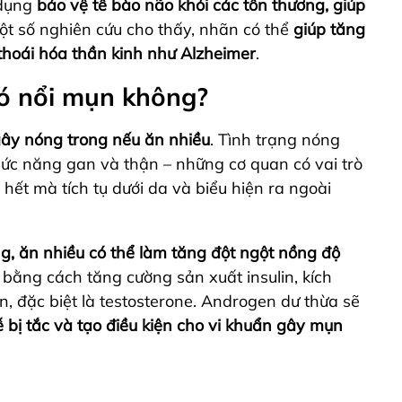
 dụng
bảo vệ tế bào não khỏi các tổn thương, giúp
Một số nghiên cứu cho thấy, nhãn có thể
giúp tăng
thoái hóa thần kinh như Alzheimer
.
ó nổi mụn không?
 gây nóng trong nếu ăn nhiều
. Tình trạng nóng
 chức năng gan và thận – những cơ quan có vai trò
 hết mà tích tụ dưới da và biểu hiện ra ngoài
, ăn nhiều có thể làm tăng đột ngột nồng độ
 bằng cách tăng cường sản xuất insulin, kích
, đặc biệt là testosterone. Androgen dư thừa sẽ
ễ bị tắc và tạo điều kiện cho vi khuẩn gây mụn