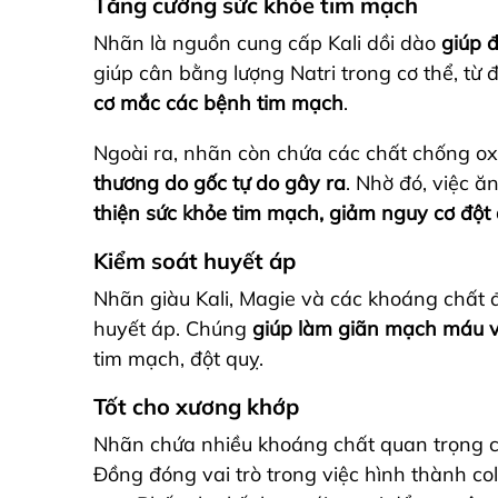
Tăng cường sức khỏe tim mạch
Nhãn là nguồn cung cấp Kali dồi dào
giúp 
giúp cân bằng lượng Natri trong cơ thể, từ 
cơ mắc các bệnh tim mạch
.
Ngoài ra, nhãn còn chứa các chất chống ox
thương do gốc tự do gây ra
. Nhờ đó, việc ă
thiện sức khỏe tim mạch, giảm nguy cơ đột
Kiểm soát huyết áp
Nhãn giàu Kali, Magie và các khoáng chất đ
huyết áp. Chúng
giúp làm giãn mạch máu và
tim mạch, đột quỵ.
Tốt cho xương khớp
Nhãn chứa nhiều khoáng chất quan trọng 
Đồng đóng vai trò trong việc hình thành co