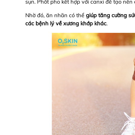
sụn. Phốt pho kết hợp với canxi để tạo nên
Nhờ đó, ăn nhãn có thể
giúp tăng cường s
các bệnh lý về xương khớp khác
.