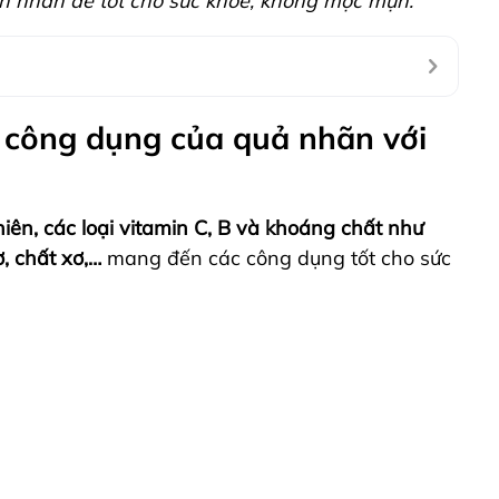
ăn nhãn để tốt cho sức khỏe, không mọc mụn.
 công dụng của quả nhãn với
iên, các loại vitamin C, B và khoáng chất như
ơ, chất xơ,…
mang đến các công dụng tốt cho sức