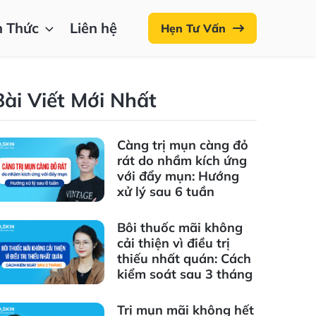
n Thức
Liên hệ
Hẹn Tư Vấn
Bài Viết Mới Nhất
Càng trị mụn càng đỏ
rát do nhầm kích ứng
với đẩy mụn: Hướng
xử lý sau 6 tuần
Bôi thuốc mãi không
cải thiện vì điều trị
thiếu nhất quán: Cách
kiểm soát sau 3 tháng
Trị mụn mãi không hết