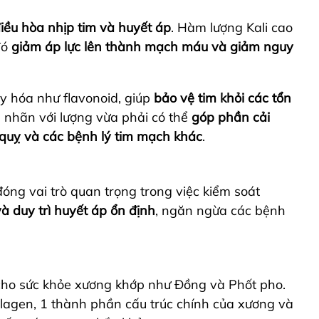
điều hòa nhịp tim và huyết áp
. Hàm lượng Kali cao
đó
giảm áp lực lên thành mạch máu và giảm nguy
y hóa như flavonoid, giúp
bảo vệ tim khỏi các tổn
n nhãn với lượng vừa phải có thể
góp phần cải
 quỵ và các bệnh lý tim mạch khác
.
óng vai trò quan trọng trong việc kiểm soát
 duy trì huyết áp ổn định
, ngăn ngừa các bệnh
cho sức khỏe xương khớp như Đồng và Phốt pho.
llagen, 1 thành phần cấu trúc chính của xương và