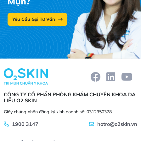
Mụn?
Yêu Cầu Gọi Tư Vấn
CÔNG TY CỔ PHẦN PHÒNG KHÁM CHUYÊN KHOA DA
LIỄU O2 SKIN
Giấy chứng nhận đăng ký kinh doanh số: 0312950328
1900 3147
hotro@o2skin.vn