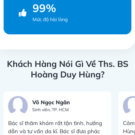
99%
Mức độ hài lòng
Khách Hàng Nói Gì Về Ths. BS
Hoàng Duy Hùng?
Võ Ngọc Ngân
Sinh viên, TP. HCM
Bác sĩ thăm khám rất tận tình, hướng
Cảm 
dẫn và tư vấn da kĩ. Bác sĩ đưa phác
Hùng