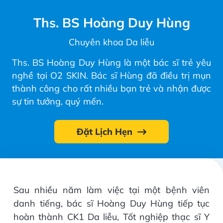
Ths. BS Hoàng Duy Hùng
Chuyên khoa Da liễu
Ths. BS Hoàng Duy Hùng là một bác sĩ trẻ yêu
nghề tại O2 SKIN. Bác sĩ Hùng đã điều trị mụn
thành công cho rất nhiều bạn trẻ và nhận được
sự tin tưởng, quý mến.
Đặt Lịch Hẹn
Sau nhiều năm làm việc tại một bệnh viên
danh tiếng, bác sĩ Hoàng Duy Hùng tiếp tục
hoàn thành CK1 Da liễu, Tốt nghiệp thạc sĩ Y