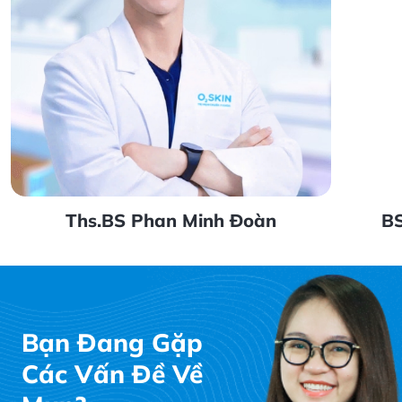
Ths.BS Phan Minh Đoàn
BS
Bạn Đang Gặp
Các Vấn Đề Về