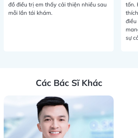
đồ điều trị em thấy cải thiện nhiều sau
tốn.
mỗi lần tái khám.
thíc
điều
mang
sự cả
Các Bác Sĩ Khác