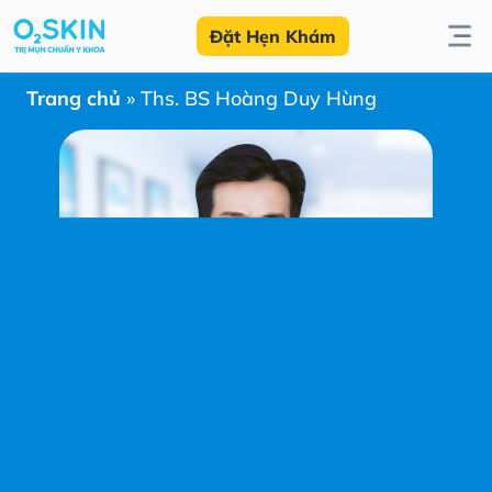
Đặt Hẹn Khám
Trang chủ
»
Ths. BS Hoàng Duy Hùng