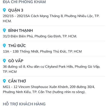
ĐỊA CHỈ PHÒNG KHÁM
QUẬN 3
292/15 - 292/15A Cách Mạng Tháng 8, Phường Nhiêu Lộc, TP.
HCM.
BÌNH THẠNH
31/3 Điện Biên Phủ, Phường Gia Định, TP. HCM.
THỦ ĐỨC
13A - 13B Thống Nhất, Phường Thủ Đức, TP. HCM
GÒ VẤP
36 đường số 8, Khu dân cư Cityland Park Hills, Phường Gò Vấp,
TP. HCM
CẦN THƠ
MG1 - 12 Vincom Shophouse Xuân Khánh, 209 đường 30/4,
Phường Ninh Kiều, TP. Cần Thơ (hướng nhìn ra sông).
HỖ TRỢ KHÁCH HÀNG