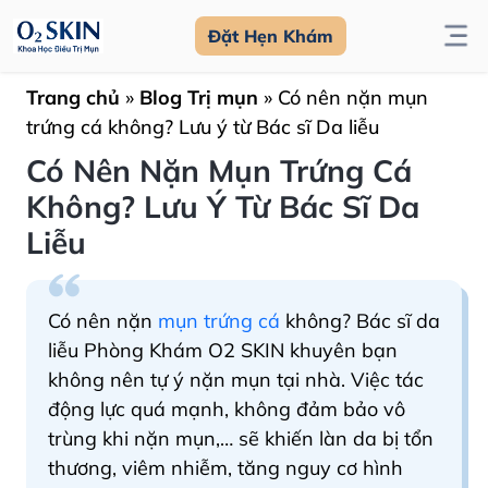
Đặt Hẹn Khám
Trang chủ
»
Blog Trị mụn
»
Có nên nặn mụn
trứng cá không? Lưu ý từ Bác sĩ Da liễu
Có Nên Nặn Mụn Trứng Cá
Không? Lưu Ý Từ Bác Sĩ Da
Liễu
Có nên nặn
mụn trứng cá
không? Bác sĩ da
liễu Phòng Khám O2 SKIN khuyên bạn
không nên tự ý nặn mụn tại nhà. Việc tác
động lực quá mạnh, không đảm bảo vô
trùng khi nặn mụn,… sẽ khiến làn da bị tổn
thương, viêm nhiễm, tăng nguy cơ hình