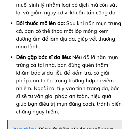
muối sinh lý nhằm loại bỏ dịch mủ còn sát
lại và giảm nguy cơ vi khuẩn tấn công da.
Bôi thuốc mỡ lên da:
Sau khi nặn mụn trứng
cá, bạn có thể thoa một
lớp mỏng kem
dưỡng ẩm
để làm dịu da, giúp vết thương
mau lành.
Đến gặp bác sĩ da liễu:
Nếu đã lỡ nặn mụn
trứng cá tại nhà, bạn đừng quên thăm
khám bác sĩ da liễu để kiểm tra, có giải
pháp can thiệp trong trường hợp bị viêm
nhiễm. Ngoài ra, tùy vào tình trạng da, bác
sĩ sẽ tư vấn giải pháp an toàn, hiệu quả
giúp bạn điều trị mụn đúng cách, tránh biến
chứng nguy hiểm.