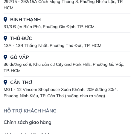
292/15 - 292/15A Cách Mạng Tháng 8, Phường Nhiêu Lộc, TP.
HCM.
BÌNH THẠNH
31/3 Điện Biên Phủ, Phường Gia Định, TP. HCM.
THỦ ĐỨC
13A - 13B Thống Nhất, Phường Thủ Đức, TP. HCM
GÒ VẤP
36 đường số 8, Khu dân cư Cityland Park Hills, Phường Gò Vấp,
TP. HCM
CẦN THƠ
MG1 - 12 Vincom Shophouse Xuân Khánh, 209 đường 30/4,
Phường Ninh Kiều, TP. Cần Thơ (hướng nhìn ra sông).
HỖ TRỢ KHÁCH HÀNG
Chính sách giao hàng