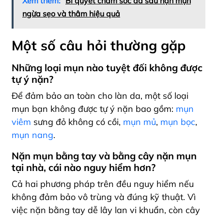
Xem thêm:
Bí quyết chăm sóc da sau nặn mụn
ngừa sẹo và thâm hiệu quả
Một số câu hỏi thường gặp
Những loại mụn nào tuyệt đối không được
tự ý nặn?
Để đảm bảo an toàn cho làn da, một số loại
mụn bạn không được tự ý nặn bao gồm:
mụn
viêm
sưng đỏ không có cồi,
mụn mủ
,
mụn bọc
,
mụn nang
.
Nặn mụn bằng tay và bằng cây nặn mụn
tại nhà, cái nào nguy hiểm hơn?
Cả hai phương pháp trên đều nguy hiểm nếu
không đảm bảo vô trùng và đúng kỹ thuật. Vì
việc nặn bằng tay dễ lây lan vi khuẩn, còn cây