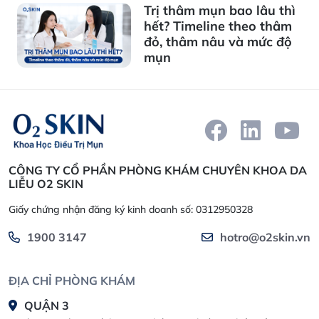
Trị thâm mụn bao lâu thì
hết? Timeline theo thâm
đỏ, thâm nâu và mức độ
mụn
CÔNG TY CỔ PHẦN PHÒNG KHÁM CHUYÊN KHOA DA
LIỄU O2 SKIN
Giấy chứng nhận đăng ký kinh doanh số: 0312950328
1900 3147
hotro@o2skin.vn
ĐỊA CHỈ PHÒNG KHÁM
QUẬN 3