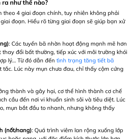
 ra như thế nào?
 theo 4 giai đoạn chính, tuy nhiên không phải
giai đoạn. Hiểu rõ từng giai đoạn sẽ giúp bạn xử
ông)
: Các tuyến bã nhờn hoạt động mạnh mẽ hơn
thay đổi bất thường, tiếp xúc với môi trường khói
hợp lý… Từ đó dẫn đến
tình trạng tăng tiết bã
t tắc. Lúc này mụn chưa đau, chỉ thấy cộm cứng
ởng thành và gây hại, cơ thể hình thành cơ chế
h cầu đến nơi vi khuẩn sinh sôi và tiêu diệt. Lúc
o, mụn bắt đầu to nhanh, nhưng không thấy
h (nốt/nang)
: Quá trình viêm lan rộng xuống lớp
cục hoặc nang, với đặc điểm kích thước lớn hơn,