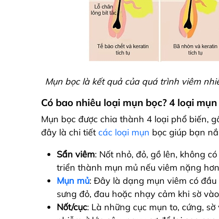
Mụn bọc là kết quả của quá trình viêm nhiễm
Có bao nhiêu loại mụn bọc? 4 loại mụ
Mụn bọc được chia thành 4 loại phổ biến, 
đây là chi tiết
các loại mụn
bọc giúp bạn nắ
Sẩn viêm
: Nốt nhỏ, đỏ, gồ lên, không 
triển thành mụn mủ nếu viêm nặng hơn
Mụn mủ
: Đây là dạng mụn viêm có đầ
sưng đỏ, đau hoặc nhạy cảm khi sờ vào.
Nốt/cục
: Là những cục mụn to, cứng, s