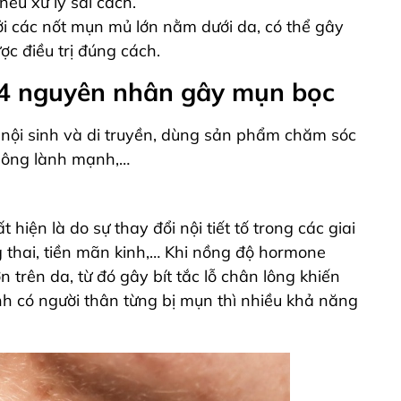
nếu xử lý sai cách.
i các nốt mụn mủ lớn nằm dưới da, có thể gây
ợc điều trị đúng cách.
4
nguyên nhân gây mụn bọc
 nội sinh và di truyền, dùng sản phẩm chăm sóc
không lành mạnh,…
ện là do sự thay đổi nội tiết tố trong các giai
g thai, tiền mãn kinh,… Khi nồng độ hormone
 trên da, từ đó gây bít tắc lỗ chân lông khiến
nh có người thân từng bị mụn thì nhiều khả năng