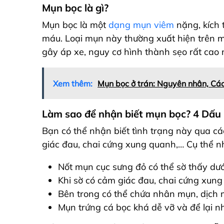
Mụn bọc là gì?
Mụn bọc là một
dạng mụn viêm
nặng, kích 
máu. Loại mụn này thường xuất hiện trên m
gây áp xe, nguy cơ hình thành sẹo rất cao 
Xem thêm:
Mụn bọc ở trán: Nguyên nhân, Các
Làm sao để nhận biết mụn bọc? 4 Dấu 
Bạn có thể nhận biết tình trạng này qua c
giác đau, chai cứng xung quanh,… Cụ thể n
Nốt mụn cục sưng đỏ có thể sờ thấy dướ
Khi sờ có cảm giác đau,
chai cứng xung 
Bên trong có thể chứa nhân mụn, dịch m
Mụn trứng cá bọc khá dễ vỡ và để lại nh