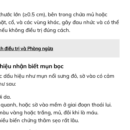
thước lớn (≥0.5 cm), bên trong chứa mủ hoặc
ặt, cổ, và các vùng khác, gây đau nhức và có thể
nếu không điều trị đúng cách.
h điều trị và Phòng ngừa
hiệu nhận biết mụn bọc
ác dấu hiệu như mụn nổi sưng đỏ, sờ vào có cảm
hư sau:
i da.
quanh, hoặc sờ vào mềm ở giai đoạn thoái lui
.
àu vàng hoặc trắng, mủ, đôi khi là máu.
iều biến chứng thâm sẹo rất lâu.