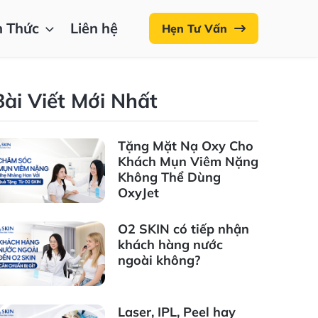
n Thức
Liên hệ
Hẹn Tư Vấn
Bài Viết Mới Nhất
Tặng Mặt Nạ Oxy Cho
Khách Mụn Viêm Nặng
Không Thể Dùng
OxyJet
O2 SKIN có tiếp nhận
khách hàng nước
ngoài không?
Laser, IPL, Peel hay