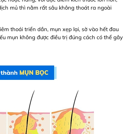
ịch mủ thì nằm rất sâu không thoát ra ngoài
viêm thoái triển dần, mụn xẹp lại, sờ vào hết đau
Nếu mụn không được điều trị đúng cách có thể gây