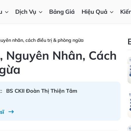
u
Dịch Vụ
Bảng Giá
Hiệu Quả
Kiế
guyên nhân, cách điều trị & phòng ngừa
, Nguyên Nhân, Cách
Ngừa
:
BS CKII Đoàn Thị Thiện Tâm
 sĩ