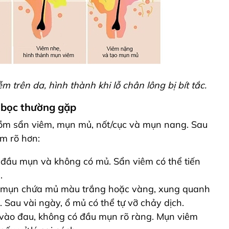
 trên da, hình thành khi lỗ chân lông bị bít tắc.
n bọc thường gặp
gồm sẩn viêm, mụn mủ, nốt/cục và mụn nang.
Sau
m rõ hơn:
có đầu mụn và không có mủ. Sẩn viêm có thể tiến
.
u mụn chứa mủ màu trắng hoặc vàng, xung quanh
 Sau vài ngày, ổ mủ có thể tự vỡ chảy dịch.
ờ vào đau, không có đầu mụn rõ ràng. Mụn viêm