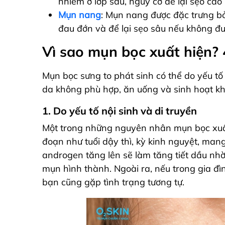
nhiễm ở lớp sâu, nguy cơ để lại sẹo cao 
Mụn nang
: Mụn nang được đặc trưng bở
đau đớn và để lại sẹo sâu nếu không đư
Vì sao mụn bọc xuất hiện? 
Mụn bọc sưng to phát sinh có thể do yếu tố
da không phù hợp, ăn uống và sinh hoạt 
1. Do yếu tố nội sinh và di truyền
Một trong những nguyên nhân mụn bọc xuất hi
đoạn như tuổi dậy thì, kỳ kinh nguyệt, man
androgen tăng lên sẽ làm tăng tiết dầu nhờn
mụn hình thành. Ngoài ra, nếu trong gia đì
bạn cũng gặp tình trạng tương tự.