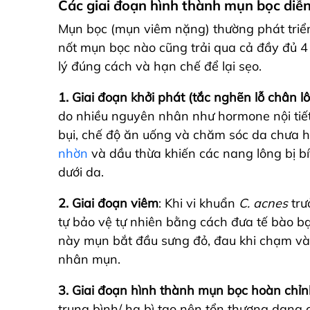
Các giai đoạn hình thành mụn bọc diễn
Mụn bọc (mụn viêm nặng) thường phát triển
nốt mụn bọc nào cũng trải qua cả đầy đủ 4 
lý đúng cách và hạn chế để lại sẹo.
1. Giai đoạn khởi phát (tắc nghẽn lỗ chân l
do nhiều nguyên nhân như hormone nội tiết 
bụi, chế độ ăn uống và chăm sóc da chưa 
nhờn
và dầu thừa khiến các nang lông bị bí
dưới da.
2. Giai đoạn viêm
: Khi vi khuẩn
C. acnes
trư
tự bảo vệ tự nhiên bằng cách đưa tế bào bạc
này mụn bắt đầu sưng đỏ, đau khi chạm và
nhân mụn.
3. Giai đoạn hình thành mụn bọc hoàn chỉn
trung bình/ hạ bì tạo nên tổn thương dạng 