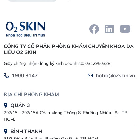
CÔNG TY CỔ PHẦN PHÒNG KHÁM CHUYÊN KHOA DA
LIỄU O2 SKIN
Giấy chứng nhận đăng ký kinh doanh số: 0312950328
1900 3147
hotro@o2skin.vn
ĐỊA CHỈ PHÒNG KHÁM
QUẬN 3
292/15 - 292/15A Cách Mạng Tháng 8, Phường Nhiêu Lộc, TP.
HCM.
BÌNH THẠNH
31/3 Điện Biên Phủ, Phường Gia Định, TP. HCM.