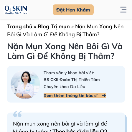
Đặt Hẹn Khám
Trang chủ
»
Blog Trị mụn
»
Nặn Mụn Xong Nên
Bôi Gì Và Làm Gì Để Không Bị Thâm?
Nặn Mụn Xong Nên Bôi Gì Và
Làm Gì Để Không Bị Thâm?
Tham vấn y khoa bài viết:
BS CKII Đoàn Thị Thiện Tâm
Chuyên khoa Da Liễu
Xem thêm thông tin bác sĩ
Nặn mụn xong nên bôi gì và làm gì để
không bị thâm?
Theo bác sĩ da liễu O2