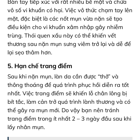
Bàn tay tiếp xúc với rất nhiều bề mặt và chứa
vô số vi khuẩn có hại. Việc vô thức chạm tay lên
mặt, đặc biệt là các nốt mụn vừa nặn sẽ tạo
điều kiện cho vi khuẩn xâm nhập gây nhiễm
trùng. Thói quen xấu này có thể khiến vết
thương sau nặn mụn sưng viêm trở lại và dễ để
lại sẹo thâm hơn.
5. Hạn chế trang điểm
Sau khi nặn mụn, làn da cần được “thở” và
thông thoáng để quá trình phục hồi diễn ra tốt
nhất. Việc trang điểm sẽ khiến lỗ chân lông bị
bít tắc, làm cản trở quá trình lành thương và có
thể gây ra mụn mới. Do vậy bạn nên tránh
trang điểm trong ít nhất 2 – 3 ngày đầu sau khi
lấy nhân mụn.