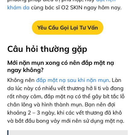
khám da
cùng bác sĩ O2 SKIN ngay hôm nay.
Yêu Cầu Gọi Lại Tư Vấn
Câu hỏi thường gặp
Mới nặn mụn xong có nên đắp mặt nạ
ngay không?
Không nên
đắp mặt nạ sau khi nặn mụn
. Làn
da lúc này có nhiều vết thương hở li ti và đang
rất nhạy cảm, đắp mặt nạ có thể gây bít tắc lỗ
chân lông và hình thành mụn. Bạn nên đợi
khoảng 2 – 3 ngày, khi các vết thương đã khô
và bắt đầu bong vảy mới nên sử dụng mặt nạ.