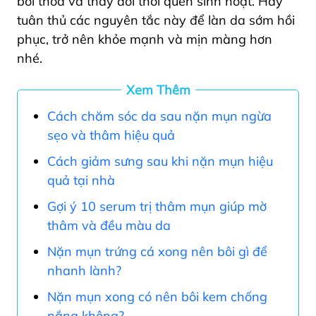
bôi thoa và thay đổi thói quen sinh hoạt. Hãy
tuân thủ các nguyên tắc này để làn da sớm hồi
phục, trở nên khỏe mạnh và mịn màng hơn
nhé.
Xem Thêm
Cách chăm sóc da sau nặn mụn ngừa
sẹo và thâm hiệu quả
Cách giảm sưng sau khi nặn mụn hiệu
quả tại nhà
Gợi ý 10 serum trị thâm mụn giúp mờ
thâm và đều màu da
Nặn mụn trứng cá xong nên bôi gì để
nhanh lành?
Nặn mụn xong có nên bôi kem chống
nắng không?