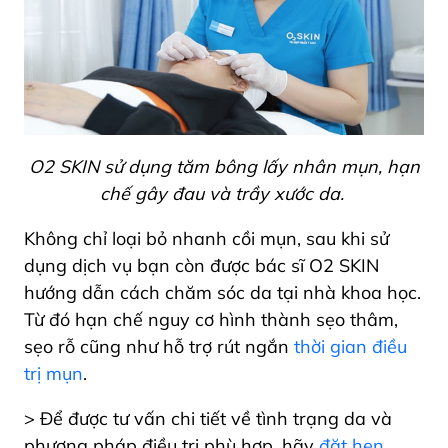
O2 SKIN sử dụng tăm bông lấy nhân mụn, hạn
chế gây đau và trầy xước da.
Không chỉ loại bỏ nhanh cồi mụn, sau khi sử
dụng dịch vụ bạn còn được bác sĩ O2 SKIN
hướng dẫn cách chăm sóc da tại nhà khoa học.
Từ đó hạn chế nguy cơ hình thành sẹo thâm,
sẹo rỗ cũng như hỗ trợ rút ngắn
thời gian điều
trị mụn
.
> Để được tư vấn chi tiết về tình trạng da và
phương pháp điều trị phù hợp, hãy
đặt hẹn