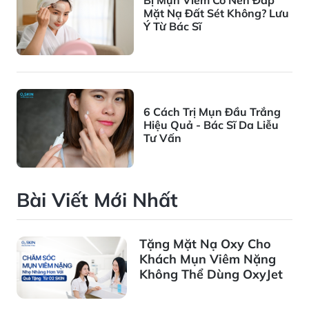
Bị Mụn Viêm Có Nên Đắp
Mặt Nạ Đất Sét Không? Lưu
Ý Từ Bác Sĩ
6 Cách Trị Mụn Đầu Trắng
Hiệu Quả - Bác Sĩ Da Liễu
Tư Vấn
Bài Viết Mới Nhất
Tặng Mặt Nạ Oxy Cho
Khách Mụn Viêm Nặng
Không Thể Dùng OxyJet