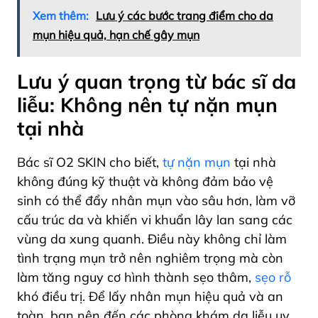
Xem thêm:
Lưu ý các bước trang điểm cho da
mụn hiệu quả, hạn chế gây mụn
Lưu ý quan trọng từ bác sĩ da
liễu: Không nên tự nặn mụn
tại nhà
Bác sĩ O2 SKIN cho biết,
tự nặn mụn
tại nhà
không đúng kỹ thuật và không đảm bảo vệ
sinh có thể đẩy nhân mụn vào sâu hơn, làm vỡ
cấu trúc da và khiến vi khuẩn lây lan sang các
vùng da xung quanh. Điều này không chỉ làm
tình trạng mụn trở nên nghiêm trọng mà còn
làm tăng nguy cơ hình thành sẹo thâm,
sẹo rỗ
khó điều trị. Để lấy nhân mụn hiệu quả và an
toàn, bạn nên đến các phòng khám da liễu uy