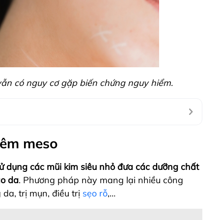
ẫn có nguy cơ gặp biến chứng nguy hiểm.
tiêm meso
ử dụng các mũi kim siêu nhỏ đưa các dưỡng chất
ào da
. Phương pháp này mang lại nhiều công
a, trị mụn, điều trị
sẹo rỗ
,…