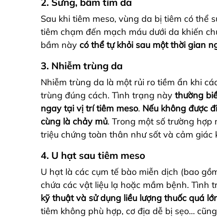
2. Sưng, bầm tím da
Sau khi tiêm meso, vùng da bị tiêm có thể 
tiêm chạm đến mạch máu dưới da khiến chú
bầm này
có thể tự khỏi sau một thời gian 
3. Nhiễm trùng da
Nhiễm trùng da là
một rủi ro tiềm ẩn khi cá
trùng đúng cách
. Tình trạng này
thường bi
ngay tại vị trí tiêm
meso
.
Nếu không được đi
cùng là chảy mủ
.
Trong một số trường hợp 
triệu chứng toàn thân như sốt và cảm giác 
4. U hạt sau tiêm meso
U hạt là
các cụm tế bào miễn dịch (bao gồm
chứa các vật liệu lạ hoặc mầm bệnh.
Tình 
kỹ thuật và sử dụng liều lượng thuốc quá lớ
tiêm không phù hợp, cơ địa dễ bị sẹo… cũn