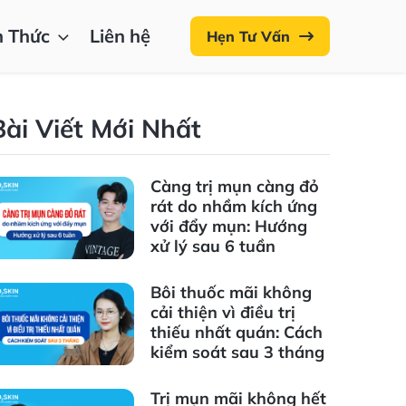
n Thức
Liên hệ
Hẹn Tư Vấn
Bài Viết Mới Nhất
Càng trị mụn càng đỏ
rát do nhầm kích ứng
với đẩy mụn: Hướng
xử lý sau 6 tuần
Bôi thuốc mãi không
cải thiện vì điều trị
thiếu nhất quán: Cách
kiểm soát sau 3 tháng
Trị mụn mãi không hết