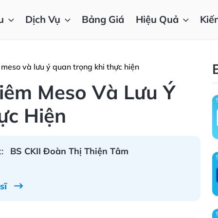
u
Dịch Vụ
Bảng Giá
Hiệu Quả
Kiế
 meso và lưu ý quan trọng khi thực hiện
Tiêm Meso Và Lưu Ý
ực Hiện
:
BS CKII Đoàn Thị Thiện Tâm
 sĩ