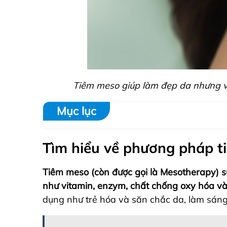
Tiêm meso giúp làm đẹp da nhưng v
Mục lục
Tìm hiểu về phương pháp 
Tiêm meso (còn được gọi là Mesotherapy) s
như vitamin, enzym, chất chống oxy hóa v
dụng như trẻ hóa và săn chắc da, làm sáng d