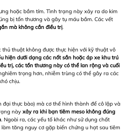
sưng hoặc bầm tím. Tình trạng này xảy ra do kim
ng bị tổn thương và gây tụ máu bầm. Các vết
ngắn mà không cần điều trị
.
c thủ thuật không được thực hiện với kỹ thuật vô
ểu hiện dưới dạng các
nốt sần hoặc áp xe khu trú
ều trị,
các tổn thương này có thể lan rộng và cuối
nghiêm trọng hơn,
nhiễm trùng có thể gây ra các
khó chịu
.
 đại thực bào) mà cơ thể hình thành để cô lập và
trạng này
xảy ra khi bạn tiêm meso không đúng
n
. Ngoài ra, các yếu tố khác như sử dụng chất
g làm tăng nguy cơ gặp biến chứng u hạt sau tiêm