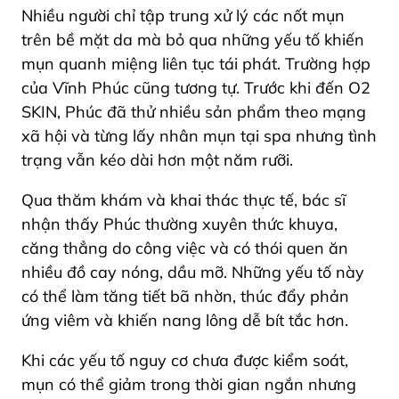
Nhiều người chỉ tập trung xử lý các nốt mụn
trên bề mặt da mà bỏ qua những yếu tố khiến
mụn quanh miệng liên tục tái phát. Trường hợp
của Vĩnh Phúc cũng tương tự. Trước khi đến O2
SKIN, Phúc đã thử nhiều sản phẩm theo mạng
xã hội và từng lấy nhân mụn tại spa nhưng tình
trạng vẫn kéo dài hơn một năm rưỡi.
Qua thăm khám và khai thác thực tế, bác sĩ
nhận thấy Phúc thường xuyên thức khuya,
căng thẳng do công việc và có thói quen ăn
nhiều đồ cay nóng, dầu mỡ. Những yếu tố này
có thể làm tăng tiết bã nhờn, thúc đẩy phản
ứng viêm và khiến nang lông dễ bít tắc hơn.
Khi các yếu tố nguy cơ chưa được kiểm soát,
mụn có thể giảm trong thời gian ngắn nhưng