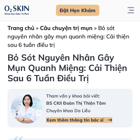
Đặt Hẹn Khám
Trang chủ
»
Câu chuyện trị mụn
»
Bỏ sót
nguyên nhân gây mụn quanh miệng: Cải thiện
sau 6 tuần điều trị
Bỏ Sót Nguyên Nhân Gây
Mụn Quanh Miệng: Cải Thiện
Sau 6 Tuần Điều Trị
Tham vấn y khoa bài viết:
BS CKII Đoàn Thị Thiện Tâm
Chuyên khoa Da Liễu
Xem thêm thông tin bác sĩ