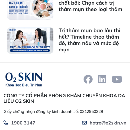
chất bôi: Chọn cách trị
thâm mụn theo loại thâm
Trị thâm mụn bao lâu thì
hết? Timeline theo thâm
đỏ, thâm nâu và mức độ
mụn
CÔNG TY CỔ PHẦN PHÒNG KHÁM CHUYÊN KHOA DA
LIỄU O2 SKIN
Giấy chứng nhận đăng ký kinh doanh số: 0312950328
1900 3147
hotro@o2skin.vn