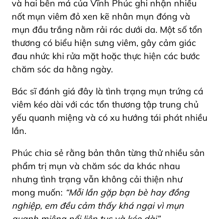
và hai bên má của Vĩnh Phúc ghi nhận nhiều
nốt mụn viêm đỏ xen kẽ nhân mụn đóng và
mụn đầu trắng nằm rải rác dưới da. Một số tổn
thương có biểu hiện sưng viêm, gây cảm giác
đau nhức khi rửa mặt hoặc thực hiện các bước
chăm sóc da hằng ngày.
Bác sĩ đánh giá đây là tình trạng mụn trứng cá
viêm kéo dài với các tổn thương tập trung chủ
yếu quanh miệng và có xu hướng tái phát nhiều
lần.
Phúc chia sẻ rằng bản thân từng thử nhiều sản
phẩm trị mụn và chăm sóc da khác nhau
nhưng tình trạng vẫn không cải thiện như
mong muốn:
“Mỗi lần gặp bạn bè hay đồng
nghiệp, em đều cảm thấy khá ngại vì mụn
quanh miệng nổi liên tục và kéo dài”
.