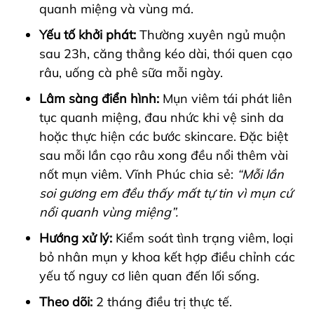
quanh miệng và vùng má.
Yếu tố khởi phát:
Thường xuyên ngủ muộn
sau 23h, căng thẳng kéo dài, thói quen cạo
râu, uống cà phê sữa mỗi ngày.
Lâm sàng điển hình:
Mụn viêm tái phát liên
tục quanh miệng, đau nhức khi vệ sinh da
hoặc thực hiện các bước skincare. Đặc biệt
sau mỗi lần cạo râu xong đều nổi thêm vài
nốt mụn viêm. Vĩnh Phúc chia sẻ:
“Mỗi lần
soi gương em đều thấy mất tự tin vì mụn cứ
nổi quanh vùng miệng”.
Hướng xử lý:
Kiểm soát tình trạng viêm, loại
bỏ nhân mụn y khoa kết hợp điều chỉnh các
yếu tố nguy cơ liên quan đến lối sống.
Theo dõi:
2 tháng điều trị thực tế.