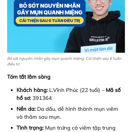
Bỏ sót nguyên nhân gây mụn quanh miệng: Cải thiện sau 6 tuần
điều trị
Tóm tắt lâm sàng
Khách hàng:
L.Vĩnh Phúc (22 tuổi) –
Mã số
hồ sơ:
391364
Nền da:
Da dầu, dễ hình thành mụn viêm
và thâm sau mụn.
Tình trạng:
Mụn trứng cá viêm tập trung