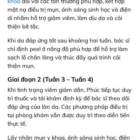
khoa
đối với các tổn thương phù hợp, kết hợp
mặt nạ điều trị mụn, ánh sáng sinh học và điện
di nhằm hỗ trợ giảm viêm, làm dịu da và cải
thiện bít tắc.
Khi da đáp ứng tốt sau khoảng hai tuần, bác sĩ
chỉ định peel ở nồng độ phù hợp để hỗ trợ làm
sạch lỗ chân lông và thúc đẩy quá trình cải
thiện mụn.
Giai đoạn 2 (Tuần 3 – Tuần 4)
Khi tình trạng viêm giảm dần, Phúc tiếp tục duy
trì thuốc và tái khám định kỳ để bác sĩ theo dõi
đáp ứng của làn da. Các phương pháp điều trị
tại phòng khám vẫn được duy trì theo diễn tiến
thực tế.
Lấy nhân mụn y khoa, ánh sáng sinh học, điện