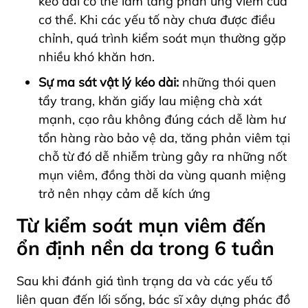
kéo dài có thể làm tăng phản ứng viêm của
cơ thể. Khi các yếu tố này chưa được điều
chỉnh, quá trình kiểm soát mụn thường gặp
nhiều khó khăn hơn.
Sự ma sát vật lý kéo dài:
những thói quen
tẩy trang, khăn giấy lau miệng chà xát
mạnh, cạo râu không đúng cách dễ làm hư
tổn hàng rào bảo vệ da, tăng phản viêm tại
chỗ từ đó dễ nhiễm trùng gây ra những nốt
mụn viêm, đồng thời da vùng quanh miệng
trở nên nhạy cảm dễ kích ứng
Từ kiểm soát mụn viêm đến
ổn định nền da trong 6 tuần
Sau khi đánh giá tình trạng da và các yếu tố
liên quan đến lối sống, bác sĩ xây dựng phác đồ