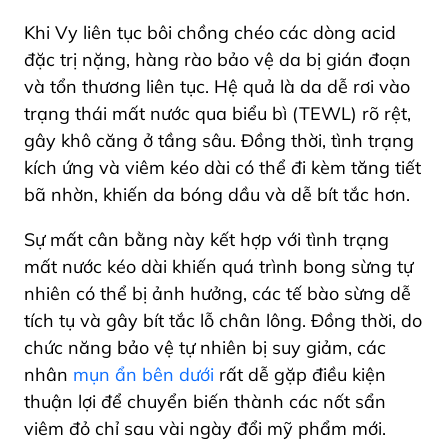
Khi Vy liên tục bôi chồng chéo các dòng acid
đặc trị nặng, hàng rào bảo vệ da bị gián đoạn
và tổn thương liên tục. Hệ quả là da dễ rơi vào
trạng thái mất nước qua biểu bì (TEWL) rõ rệt,
gây khô căng ở tầng sâu. Đồng thời, tình trạng
kích ứng và viêm kéo dài có thể đi kèm tăng tiết
bã nhờn, khiến da bóng dầu và dễ bít tắc hơn.
Sự mất cân bằng này kết hợp với tình trạng
mất nước kéo dài khiến quá trình bong sừng tự
nhiên có thể bị ảnh hưởng, các tế bào sừng dễ
tích tụ và gây bít tắc lỗ chân lông. Đồng thời, do
chức năng bảo vệ tự nhiên bị suy giảm, các
nhân
mụn ẩn bên dưới
rất dễ gặp điều kiện
thuận lợi để chuyển biến thành các nốt sẩn
viêm đỏ chỉ sau vài ngày đổi mỹ phẩm mới.