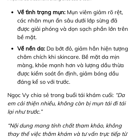
Về tình trạng mụn:
Mụn viêm giảm rõ rệt,
các nhân mụn ẩn sâu dưới lớp sừng đã
được giải phóng và dọn sạch phần lớn trên
bề mặt.
Về nền da:
Da bớt đỏ, giảm hẳn hiện tượng
châm chích khi skincare. Bề mặt da mịn
màng, khỏe mạnh hơn và lượng dầu thừa
được kiểm soát ổn định, giảm bóng dầu
đáng kể so với trước.
Ngọc Vy chia sẻ trong buổi tái khám cuối:
“Da
em cải thiện nhiều, không còn bị mụn tái đi tái
lại như trước.”
“Nội dung mang tính chất tham khảo, không
thay thế việc thăm khám và tư vấn trực tiếp từ