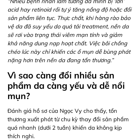
“Nhiều bệnh nhân lầm tưởng da mình bị ‘lờn’
acid hay retinoid rồi tự ý tăng nồng độ hoặc đổi
sản phẩm liên tục. Thực chất, khi hàng rào bảo
vệ da đã suy yếu do quá tải treatment, nền da
sẽ rơi vào trạng thái viêm mạn tính và giảm
khả năng dung nạp hoạt chất. Việc bôi chồng
chéo lúc này chỉ khiến các ổ mụn dễ bùng phát
nặng hơn trên nền da đang tổn thương.”
Vì sao càng đổi nhiều sản
phẩm da càng yếu và dễ nổi
mụn?
Đánh giá hồ sơ của Ngọc Vy cho thấy, tổn
thương xuất phát từ chu kỳ thay đổi sản phẩm
quá nhanh (dưới 2 tuần) khiến da không kịp
thích nghi.