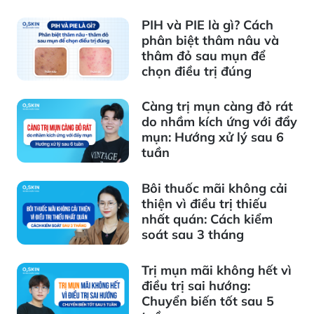
PIH và PIE là gì? Cách
phân biệt thâm nâu và
thâm đỏ sau mụn để
chọn điều trị đúng
Càng trị mụn càng đỏ rát
do nhầm kích ứng với đẩy
mụn: Hướng xử lý sau 6
tuần
Bôi thuốc mãi không cải
thiện vì điều trị thiếu
nhất quán: Cách kiểm
soát sau 3 tháng
Trị mụn mãi không hết vì
điều trị sai hướng:
Chuyển biến tốt sau 5