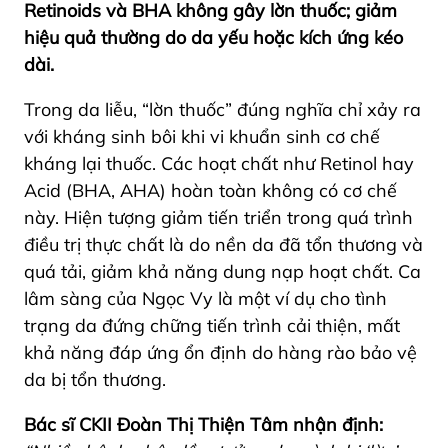
Retinoids và BHA không gây lờn thuốc; giảm
hiệu quả thường do da yếu hoặc kích ứng kéo
dài.
Trong da liễu, “lờn thuốc” đúng nghĩa chỉ xảy ra
với kháng sinh bôi khi vi khuẩn sinh cơ chế
kháng lại thuốc. Các hoạt chất như Retinol hay
Acid (BHA, AHA) hoàn toàn không có cơ chế
này. Hiện tượng giảm tiến triển trong quá trình
điều trị thực chất là do nền da đã tổn thương và
quá tải, giảm khả năng dung nạp hoạt chất. Ca
lâm sàng của Ngọc Vy là một ví dụ cho tình
trạng da đứng chững tiến trình cải thiện, mất
khả năng đáp ứng ổn định do hàng rào bảo vệ
da bị tổn thương.
Bác sĩ CKII Đoàn Thị Thiện Tâm nhận định: