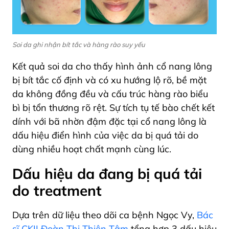
Soi da ghi nhận bít tắc và hàng rào suy yếu
Kết quả soi da cho thấy hình ảnh cổ nang lông
bị bít tắc cố định và có xu hướng lộ rõ, bề mặt
da không đồng đều và cấu trúc hàng rào biểu
bì bị tổn thương rõ rệt. Sự tích tụ tế bào chết kết
dính với bã nhờn đậm đặc tại cổ nang lông là
dấu hiệu điển hình của việc da bị quá tải do
dùng nhiều hoạt chất mạnh cùng lúc.
Dấu hiệu da đang bị quá tải
do treatment
Dựa trên dữ liệu theo dõi ca bệnh Ngọc Vy,
Bác
sĩ CKII Đoàn Thị Thiện Tâm
tổng hợp 3 dấu hiệu