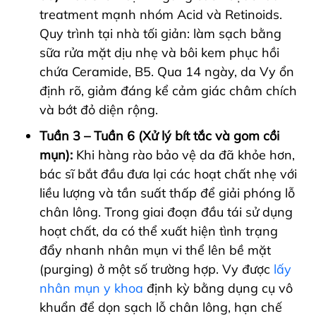
treatment mạnh nhóm Acid và Retinoids.
Quy trình tại nhà tối giản: làm sạch bằng
sữa rửa mặt dịu nhẹ và bôi kem phục hồi
chứa Ceramide, B5. Qua 14 ngày, da Vy ổn
định rõ, giảm đáng kể cảm giác châm chích
và bớt đỏ diện rộng.
Tuần 3 – Tuần 6 (Xử lý bít tắc và gom cồi
mụn):
Khi hàng rào bảo vệ da đã khỏe hơn,
bác sĩ bắt đầu đưa lại các hoạt chất nhẹ với
liều lượng và tần suất thấp để giải phóng lỗ
chân lông. Trong giai đoạn đầu tái sử dụng
hoạt chất, da có thể xuất hiện tình trạng
đẩy nhanh nhân mụn vi thể lên bề mặt
(purging) ở một số trường hợp. Vy được
lấy
nhân mụn y khoa
định kỳ bằng dụng cụ vô
khuẩn để dọn sạch lỗ chân lông, hạn chế