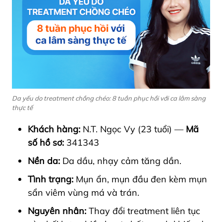
Da yếu do treatment chồng chéo: 8 tuần phục hồi với ca lâm sàng
thực tế
Khách hàng:
N.T. Ngọc Vy (23 tuổi) —
Mã
số hồ sơ:
341343
Nền da:
Da dầu, nhạy cảm tăng dần.
Tình trạng:
Mụn ẩn, mụn đầu đen kèm mụn
sẩn viêm vùng má và trán.
Nguyên nhân:
Thay đổi treatment liên tục