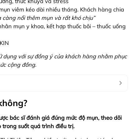
hường, thức khuya và stress
, mụn viêm kéo dài nhiều tháng. Khách hàng chia
 càng nổi thêm mụn và rất khó chịu”
nhân mụn y khoa, kết hợp thuốc bôi – thuốc uống
SKIN
 sử dụng với sự đồng ý của khách hàng nhằm phục
hức cộng đồng.
 không?
ược bác sĩ đánh giá đúng mức độ mụn, theo dõi
trong suốt quá trình điều trị.