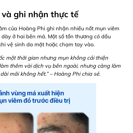
 và ghi nhận thực tế
cằm của Hoàng Phi ghi nhận nhiều nốt mụn viêm
g dày ở hai bên má. Một số tổn thương có dấu
khi vệ sinh da mặt hoặc chạm tay vào.
ốc một thời gian nhưng mụn không cải thiện
 làm thêm vài dịch vụ bên ngoài, nhưng càng làm
dài mãi không hết.” – Hoàng Phi chia sẻ.