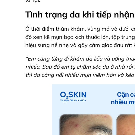
Tình trạng da khi tiếp nhận
Ở thời điểm thăm khám, vùng má và dưới 
đỏ xen kẽ mụn bọc kích thước lớn, tập trun
hiệu sưng nề nhẹ và gây cảm giác đau rát 
“Em cũng từng đi khám da liễu và uống thu
nhiều. Sau đó em tự chăm sóc da ở nhà rồi
thì da càng nổi nhiều mụn viêm hơn và kéo 