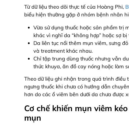
Từ dữ liệu theo dõi thực tế của Hoàng Phi,
B
biểu hiện thường gặp ở nhóm bệnh nhân hiể
Vừa sử dụng thuốc hoặc sản phẩm trị mụ
khác vì nghĩ da “không hợp” hoặc sợ bị
Da liên tục nổi thêm mụn viêm, sưng đ
và treatment khác nhau.
Chỉ tập trung dùng thuốc nhưng vẫn du
thức khuya, ăn đồ cay nóng hoặc làm sạ
Theo dữ liệu ghi nhận trong quá trình điều t
ngưng thuốc khi chưa có hướng dẫn chuyên
hơn do các ổ viêm bên dưới da chưa được xử
Cơ chế khiến mụn viêm kéo 
mụn