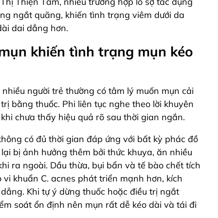
Thị Thiện Tâm, nhiều trường hợp lo sợ tác dụng
g ngắt quãng, khiến tình trạng viêm dưới da
ài dai dẳng hơn.
ị mụn khiến tình trạng mụn kéo
 nhiều người trẻ thường có tâm lý muốn mụn cải
 trị bằng thuốc. Phi liên tục nghe theo lời khuyên
khi chưa thấy hiệu quả rõ sau thời gian ngắn.
 không có đủ thời gian đáp ứng với bất kỳ phác đồ
 lại bị ảnh hưởng thêm bởi thức khuya, ăn nhiều
i ra ngoài. Dầu thừa, bụi bẩn và tế bào chết tích
o vi khuẩn C. acnes phát triển mạnh hơn, kích
dẳng. Khi tự ý dừng thuốc hoặc điều trị ngắt
m soát ổn định nên mụn rất dễ kéo dài và tái đi