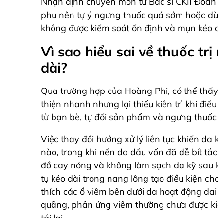
Nhận định chuyên môn từ Bác sĩ CKII Đoàn 
phụ nên tự ý ngưng thuốc quá sớm hoặc dùn
không được kiểm soát ổn định và mụn kéo d
Vì sao hiểu sai về thuốc tr
dài?
Qua trường hợp của Hoàng Phi, có thể thấy
thiện nhanh nhưng lại thiếu kiên trì khi điều
từ bạn bè, tự đổi sản phẩm và ngưng thuốc 
Việc thay đổi hướng xử lý liên tục khiến da
nào, trong khi nền da dầu vốn đã dễ bít tắc
đồ cay nóng và không làm sạch da kỹ sau kh
tụ kéo dài trong nang lông tạo điều kiện ch
thích các ổ viêm bên dưới da hoạt động dai 
quãng, phản ứng viêm thường chưa được kiể
tái lại.