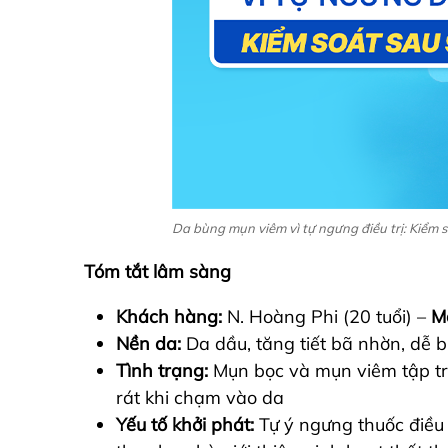
Da bùng mụn viêm vì tự ngưng điều trị: Kiểm 
Tóm tắt lâm sàng
Khách hàng:
N. Hoàng Phi (20 tuổi) –
M
Nền da:
Da dầu, tăng tiết bã nhờn, dễ 
Tình trạng:
Mụn bọc và mụn viêm tập t
rát khi chạm vào da
Yếu tố khởi phát:
Tự ý ngưng thuốc điều 