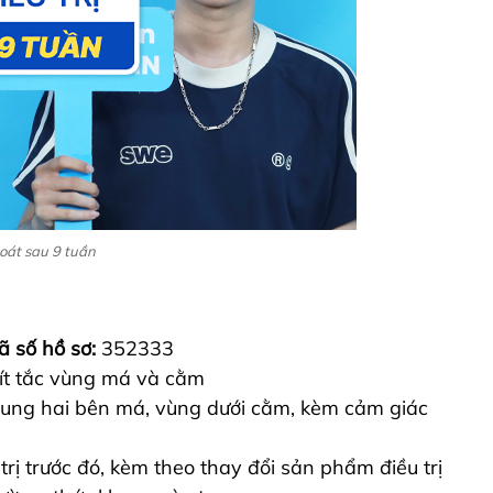
soát sau 9 tuần
ã số hồ sơ:
352333
bít tắc vùng má và cằm
rung hai bên má, vùng dưới cằm, kèm cảm giác
trị trước đó, kèm theo thay đổi sản phẩm điều trị