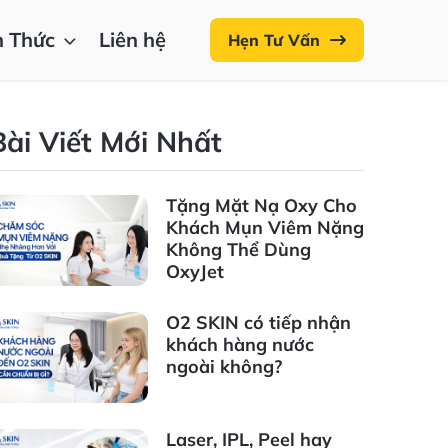
n Thức
Liên hệ
Hẹn Tư Vấn
Bài Viết Mới Nhất
Tặng Mặt Nạ Oxy Cho
Khách Mụn Viêm Nặng
Không Thể Dùng
OxyJet
O2 SKIN có tiếp nhận
khách hàng nước
ngoài không?
Laser, IPL, Peel hay