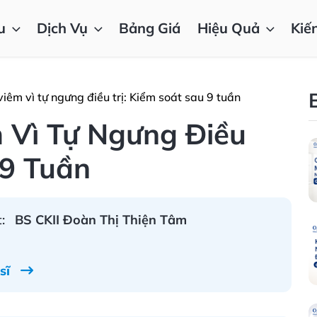
u
Dịch Vụ
Bảng Giá
Hiệu Quả
Kiế
êm vì tự ngưng điều trị: Kiểm soát sau 9 tuần
 Vì Tự Ngưng Điều
 9 Tuần
:
BS CKII Đoàn Thị Thiện Tâm
 sĩ