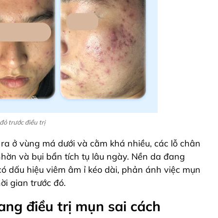
 trước điều trị
t ra ở vùng má dưới và cằm khá nhiều, các lỗ chân
nhờn và bụi bẩn tích tụ lâu ngày. Nền da đang
có dấu hiệu viêm âm ỉ kéo dài, phản ánh việc mụn
ời gian trước đó.
ang điều trị mụn sai cách