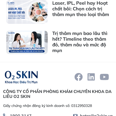
Laser, IPL, Peel hay Hoạt
chất bôi: Chọn cách trị
thâm mụn theo loại thâm
Trị thâm mụn bao lâu thì
hết? Timeline theo thâm
đỏ, thâm nâu và mức độ
mụn
CÔNG TY CỔ PHẦN PHÒNG KHÁM CHUYÊN KHOA DA
LIỄU O2 SKIN
Giấy chứng nhận đăng ký kinh doanh số: 0312950328
1900 3147
hotro@o2skin.vn