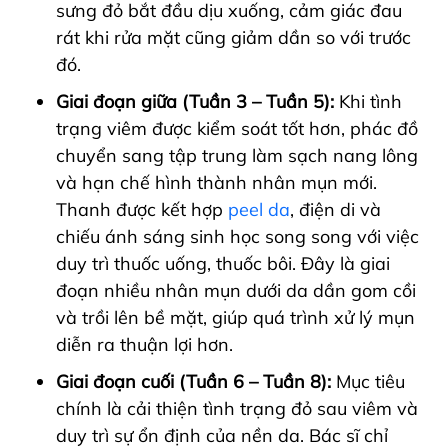
sưng đỏ bắt đầu dịu xuống, cảm giác đau
rát khi rửa mặt cũng giảm dần so với trước
đó.
Giai đoạn giữa (Tuần 3 – Tuần 5):
Khi tình
trạng viêm được kiểm soát tốt hơn, phác đồ
chuyển sang tập trung làm sạch nang lông
và hạn chế hình thành nhân mụn mới.
Thanh được kết hợp
peel da
, điện di và
chiếu ánh sáng sinh học song song với việc
duy trì thuốc uống, thuốc bôi. Đây là giai
đoạn nhiều nhân mụn dưới da dần gom cồi
và trồi lên bề mặt, giúp quá trình xử lý mụn
diễn ra thuận lợi hơn.
Giai đoạn cuối (Tuần 6 – Tuần 8):
Mục tiêu
chính là cải thiện tình trạng đỏ sau viêm và
duy trì sự ổn định của nền da. Bác sĩ chỉ