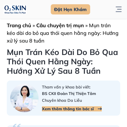
Đặt Hẹn Khám
Trang chủ
»
Câu chuyện trị mụn
»
Mụn trán
kéo dài do bỏ qua thói quen hằng ngày: Hướng
xử lý sau 8 tuần
Mụn Trán Kéo Dài Do Bỏ Qua
Thói Quen Hằng Ngày:
Hướng Xử Lý Sau 8 Tuần
Tham vấn y khoa bài viết:
BS CKII Đoàn Thị Thiện Tâm
Chuyên khoa Da Liễu
Xem thêm thông tin bác sĩ