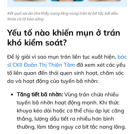
Kết quả soi da cho thấy nang lông vùng trán bị bít tắc bởi dầu
thừa và tế bào sừng
Yếu tố nào khiến mụn ở trán
khó kiểm soát?
Để lý giải vì sao mụn trán liên tục xuất hiện,
bác
sĩ CKII Đoàn Thị Thiện Tâm
đã xem xét các yếu
tố liên quan đến thói quen sinh hoạt, chăm sóc
da và hoạt động của tuyến bã nhờn:
Tăng tiết bã nhờn:
Vùng trán chứa nhiều
tuyến bã nhờn hoạt động mạnh. Khi thức
khuya kéo dài hoặc cơ thể chịu áp lực căng
thẳng, lượng dầu tiết ra nhiều hơn bình
thường, làm tăng nguy cơ bít tắc nang lông.