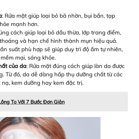
a
: Rửa mặt giúp loại bỏ bã nhờn, bụi bẩn, tạp
khỏe mạnh hơn.
úng cách giúp loại bỏ dầu thừa, lớp trang điểm,
g thoáng và hạn chế hình thành mụn hiệu quả.
tần suất phù hợp sẽ giúp duy trì độ ẩm tự nhiên,
n mềm mại, sáng khỏe.
hất của da
: Rửa mặt đúng cách giúp làn da được
g. Từ đó, da dễ dàng hấp thụ dưỡng chất từ các
nạ, kem dưỡng hay kem đặc trị.
ông To Với 7 Bước Đơn Giản