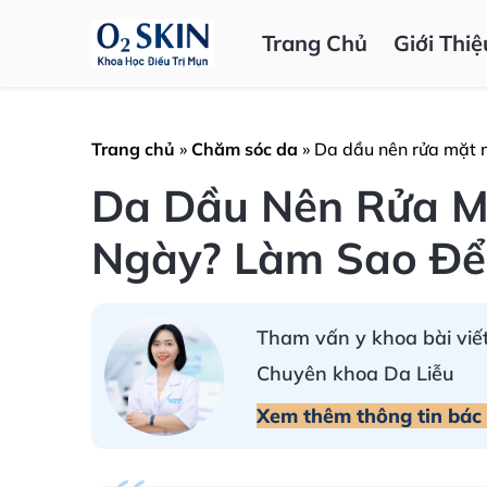
Trang Chủ
Giới Thiệ
Trang chủ
»
Chăm sóc da
»
Da dầu nên rửa mặt 
Da Dầu Nên Rửa M
Ngày? Làm Sao Để
Tham vấn y khoa bài viết
Chuyên khoa Da Liễu
Xem thêm thông tin bác