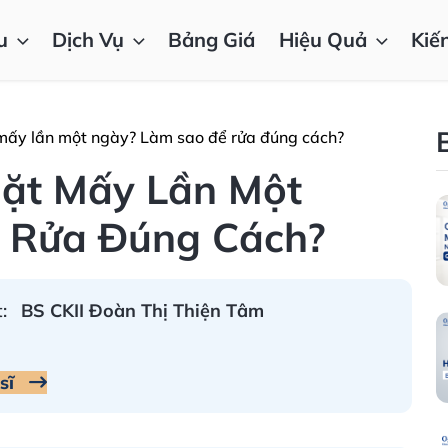
u
Dịch Vụ
Bảng Giá
Hiệu Quả
Kiế
mấy lần một ngày? Làm sao để rửa đúng cách?
ặt Mấy Lần Một
 Rửa Đúng Cách?
:
BS CKII Đoàn Thị Thiện Tâm
 sĩ