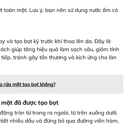
ớt toàn mặt. Lưu ý, bạn nên sử dụng nước ấm có
y và tạo bọt kỹ trước khi thoa lên da. Đây là
ách giúp tăng hiệu quả làm sạch sâu, giảm tính
iếp, tránh gây tổn thương và kích ứng cho làn
a rửa mặt tạo bọt không?
 mặt đã được tạo bọt
động tròn từ trong ra ngoài, từ trên xuống dưới.
tiết nhiều dầu và đừng bỏ qua đường viền hàm,