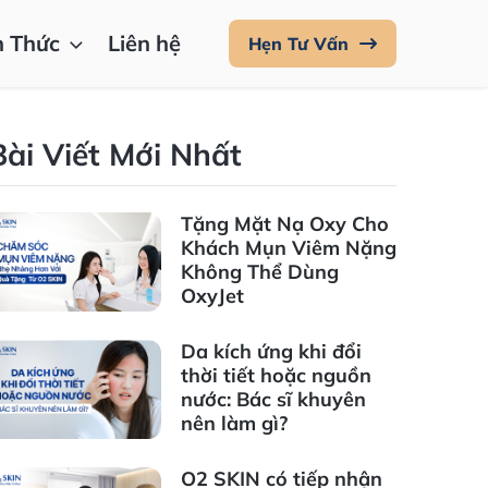
n Thức
Liên hệ
Hẹn Tư Vấn
Bài Viết Mới Nhất
Tặng Mặt Nạ Oxy Cho
Khách Mụn Viêm Nặng
Không Thể Dùng
OxyJet
Da kích ứng khi đổi
thời tiết hoặc nguồn
nước: Bác sĩ khuyên
nên làm gì?
O2 SKIN có tiếp nhận