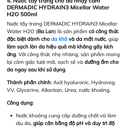
4. Nước tẩy trang cho da nhạy cảm
DERMADIC HYDRAIN3 Micellar Water
H2O 500ml
Nước tẩy trang DERMADIC HYDRAIN3 Micellar
Water H2O (
Ba Lan
) là sản phẩm
có công thức
đặc biệt dành cho
da khô
và da mất nước
, giúp
làm sạch làn da hiệu quả mà không gây kích
ứng
. Với công thức nhẹ nhàng, sản phẩm mang
lại cảm giác tươi mới, sạch sẽ và
dưỡng ẩm cho
da ngay sau khi sử dụng
.
Thành phần chính
: Axit hyaluronic, Hydroveg
VV, Glycerine, Allantoin, Urea, nước khoáng.
Công dụng
:
Nước khoáng cung cấp dưỡng chất và làm
dịu da,
giúp cân bằng độ pH và duy trì độ