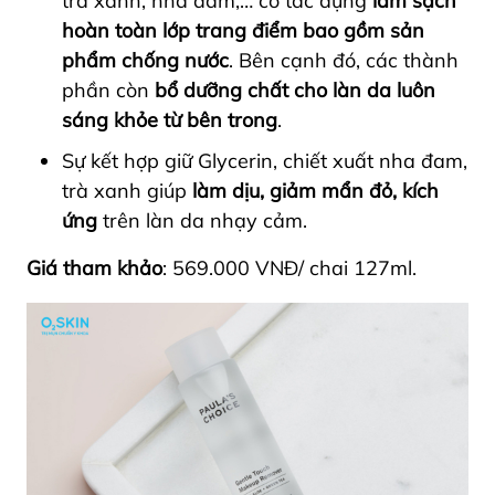
trà xanh, nha đam,… có tác dụng
làm sạch
hoàn toàn lớp trang điểm bao gồm sản
phẩm chống nước
. Bên cạnh đó, các thành
phần còn
bổ dưỡng chất cho làn da luôn
sáng khỏe từ bên trong
.
Sự kết hợp giữ Glycerin, chiết xuất nha đam,
trà xanh giúp
làm dịu, giảm mẩn đỏ, kích
ứng
trên làn da nhạy cảm.
Giá tham khảo
: 569.000 VNĐ/ chai 127ml.