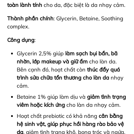
toàn lành tính
cho da, đặc biệt là da nhạy cảm.
Thành phần chính
: Glycerin, Betaine, Soothing
complex.
Công dụng
:
Glycerin 2,5% giúp
làm sạch bụi bẩn, bã
nhờn, lớp makeup và giữ ẩm
cho làn da.
Bên cạnh đó, hoạt chất còn
thúc đẩy quá
trình sửa chữa tổn thương cho làn da
nhạy
cảm.
Betaine 1% giúp làm dịu và
giảm tình trạng
viêm hoặc kích ứng
cho làn da nhạy cảm.
Hoạt chất prebiotic có khả năng
cân bằng
hệ sinh vật, giúp phục hồi hàng rào bảo vệ
da
, giảm tình trạng khô, bong tróc và ngứa.