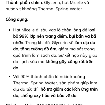
Thành phần chính
: Glycerin, hạt Micelle và
nước xịt khoáng Thermal Spring Water.
Công dụng
:
Hạt Micelle đi sâu vào lỗ chân lông để
loại
bỏ 99% lớp nền trang điểm, bụi bẩn và bã
nhờn
. Trong khi đó, Glycerin sẽ
làm dịu da
da, tăng cường độ ẩm
, giảm ma sát trong
quá trình làm sạch da. Sự kết hợp này giúp
da sạch sâu mà
không gây căng rát trên
da
.
Với 90% thành phần là nước khoáng
Thermal Spring Water, sản phẩm giúp làm
dịu da tức thì,
hỗ trợ giảm các kích ứng trên
da, chống oxy hóa và bảo vệ da
.