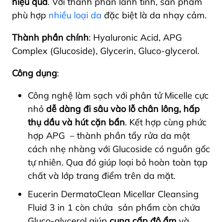
hiệu quả
. Với thành phần lành tính, sản phẩm
phù hợp
nhiều loại da
đặc biệt là da nhạy cảm.
Thành phần chính
: Hyaluronic Acid, APG
Complex (Glucoside), Glycerin, Gluco-glycerol.
Công dụng
:
Công nghệ làm sạch với phân tử Micelle cực
nhỏ
dễ dàng đi sâu vào lỗ chân lông, hấp
thụ dầu và hút cặn bẩn
. Kết hợp cùng phức
hợp APG – thành phần tẩy rửa da một
cách nhẹ nhàng với Glucoside có nguồn gốc
tự nhiên. Qua đó giúp loại bỏ hoàn toàn tạp
chất và lớp trang điểm trên da mặt.
Eucerin DermatoClean Micellar Cleansing
Fluid 3 in 1 còn chứa sản phẩm còn chứa
Gluco-glycerol giúp
cung cấp độ ẩm
và