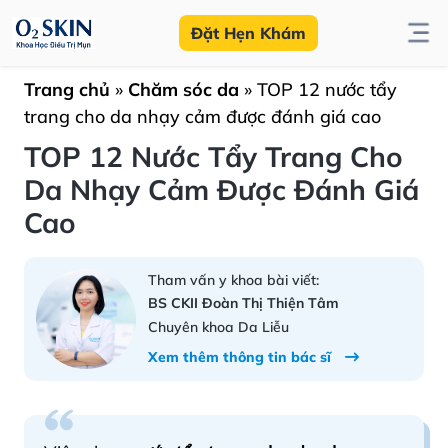
Đặt Hẹn Khám
Trang chủ
»
Chăm sóc da
»
TOP 12 nước tẩy
trang cho da nhạy cảm được đánh giá cao
TOP 12 Nước Tẩy Trang Cho
Da Nhạy Cảm Được Đánh Giá
Cao
Tham vấn y khoa bài viết:
BS CKII Đoàn Thị Thiện Tâm
Chuyên khoa Da Liễu
Xem thêm thông tin bác sĩ