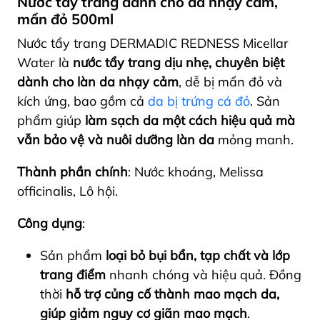
Nước tẩy trang dành cho da nhạy cảm,
mẩn đỏ 500ml
Nước tẩy trang DERMADIC REDNESS Micellar
Water là
nước tẩy trang dịu nhẹ, chuyên biệt
dành cho làn da nhạy cảm
, dễ bị mẩn đỏ và
kích ứng, bao gồm cả
da bị trứng cá đỏ
. Sản
phẩm giúp
làm sạch da một cách hiệu quả mà
vẫn bảo vệ và nuôi dưỡng làn da
mỏng manh.
Thành phần chính
: Nước khoáng, Melissa
officinalis, Lô hội.
Công dụng
:
Sản phẩm
loại bỏ bụi bẩn, tạp chất và lớp
trang điểm
nhanh chóng và hiệu quả. Đồng
thời
hỗ trợ củng cố thành mao mạch da,
giúp giảm nguy cơ giãn mao mạch
.