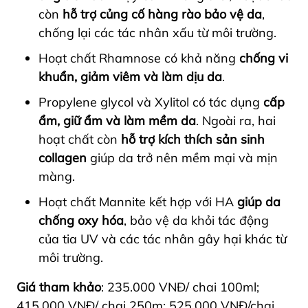
còn
hỗ trợ củng cố hàng rào bảo vệ da
,
chống lại các tác nhân xấu từ môi trường.
Hoạt chất Rhamnose có khả năng
chống vi
khuẩn, giảm viêm và làm dịu da
.
Propylene glycol và Xylitol có tác dụng
cấp
ẩm, giữ ẩm và làm mềm da
. Ngoài ra, hai
hoạt chất còn
hỗ trợ kích thích sản sinh
collagen
giúp da trở nên mềm mại và mịn
màng.
Hoạt chất Mannite kết hợp với HA
giúp da
chống oxy hóa
, bảo vệ da khỏi tác động
của tia UV và các tác nhân gây hại khác từ
môi trường.
Giá tham khảo
: 235.000 VNĐ/ chai 100ml;
415.000 VNĐ/ chai 250m; 525.000 VNĐ/chai