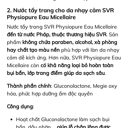
2. Nước tẩy trang cho da nhạy cảm SVR
Physiopure Eau Micellaire
Nước tẩy trang SVR Physiopure Eau Micellaire
đến từ nước Pháp, thuộc thương hiệu SVR
. Sản
phẩm
không chứa paraben, alcohol, xà phòng
hay chất tạo màu nền
phù hợp với làn da nhạy
cảm dễ kích ứng. Hơn nữa, SVR Physiopure Eau
Micellaire còn
có khả năng loại bỏ hoàn toàn
bụi bẩn, lớp trang điểm giúp da sạch sâu
.
Thành phần chính
: Gluconolactone, Megie oxy
hóa, phức hợp dưỡng ẩm độc quyền
Công dụng
:
Hoạt chất Gluconolactone làm sạch bụi
bẩn, dầu nhờn,…
giúp lỗ chân lông được