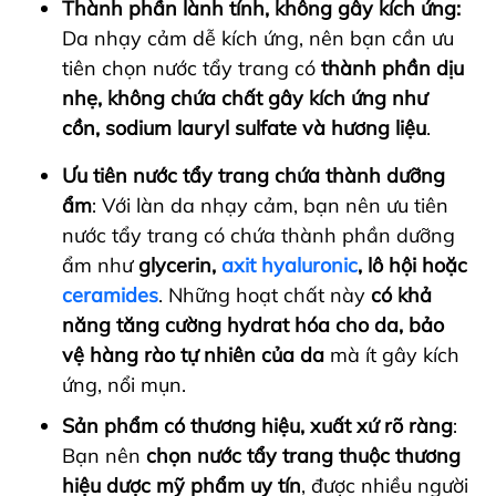
Thành phần lành tính, không gây kích ứng:
Da nhạy cảm dễ kích ứng, nên bạn cần ưu
tiên chọn nước tẩy trang có
thành phần dịu
nhẹ, không chứa chất gây kích ứng như
cồn, sodium lauryl sulfate
và hương liệu
.
Ưu tiên nước tẩy trang chứa thành dưỡng
ẩm
: Với làn da nhạy cảm, bạn nên ưu tiên
nước tẩy trang có chứa thành phần dưỡng
ẩm như
glycerin,
axit hyaluronic
, lô hội hoặc
ceramides
. Những hoạt chất này
có khả
năng tăng cường hydrat hóa cho da, bảo
vệ hàng rào tự nhiên của da
mà ít gây kích
ứng, nổi mụn.
Sản phẩm có thương hiệu, xuất xứ rõ ràng
:
Bạn nên
chọn nước tẩy trang thuộc thương
hiệu dược mỹ phẩm uy tín
, được nhiều người