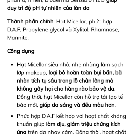
duy trì độ pH tự nhiên của làn da
.
Thành phần chính
: Hạt Micellar, phức hợp
D.A.F, Propylene glycol và Xylitol, Rhamnose,
Mannite.
Công dụng
:
Hạt Micellar siêu nhỏ, nhẹ nhàng làm sạch
lớp makeup,
loại bỏ hoàn toàn bụi bẩn, bã
nhờn tích tụ sâu trong lỗ chân lông mà
không gây hại cho hàng rào bảo vệ da
.
Đồng thời, hạt Micellar còn hỗ trợ tái tạo tế
bào mới,
giúp da sáng và đều màu hơn
.
Phức hợp D.A.F kết hợp với hoạt chất kháng
khuẩn giúp
làm dịu, giảm triệu chứng kích
ứng
trên da nhạy cảm. Đồng thời, hoạt chất