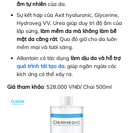
ẩm tự nhiên
của da.
Sự kết hợp của Axit hyaluronic, Glycerine,
Hydroveg VV, Urea giúp duy trì độ ẩm của
lớp sừng,
làm mềm da mà không làm bề
mặt da căng rát
. Qua đó giữ cho da luôn
mềm mại và tươi sáng.
Allantoin có tác dụng
làm dịu da và hỗ trợ
quá trình tái tạo da
, giúp ngăn ngừa các
kích ứng có thể xảy ra.
Giá tham khảo
: 528.000 VNĐ/ Chai 500ml