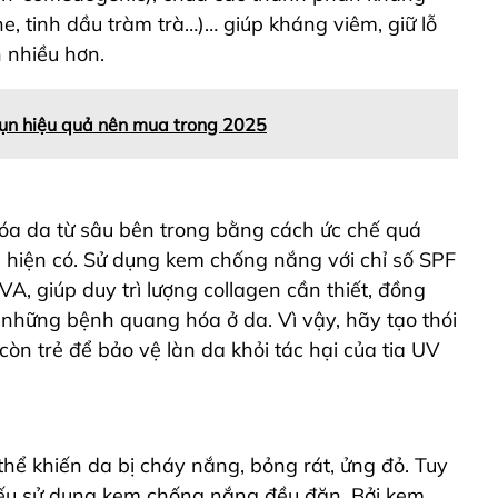
e, tinh dầu tràm trà…)… giúp kháng viêm, giữ lỗ
 nhiều hơn.
ụn hiệu quả nên mua trong 2025
hóa da từ sâu bên trong bằng cách ức chế quá
n hiện có. Sử dụng kem chống nắng với chỉ số SPF
, giúp duy trì lượng collagen cần thiết,
đồng
ủa những bệnh quang hóa ở da
. Vì vậy, hãy tạo thói
n trẻ để bảo vệ làn da khỏi tác hại của tia UV
 thể khiến da bị cháy nắng, bỏng rát, ửng đỏ. Tuy
 nếu sử dụng kem chống nắng đều đặn. Bởi kem