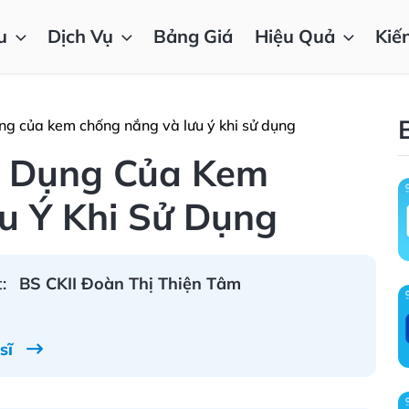
u
Dịch Vụ
Bảng Giá
Hiệu Quả
Kiế
g của kem chống nắng và lưu ý khi sử dụng
 Dụng Của Kem
u Ý Khi Sử Dụng
:
BS CKII Đoàn Thị Thiện Tâm
 sĩ