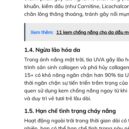
khuẩn, kiềm dầu (như Carnitine, Licochalcon
chân lông thông thoáng, tránh gây nổi mụn
Xem thêm:
11 kem chống nắng cho da dầu m
1.4. Ngừa lão hóa da
Trong ánh nắng mặt trời, tia UVA gây lão 
trình sản sinh collagen và phá hủy collage
15+ có khả năng ngăn chặn hơn 90% tia UVA
thời ngăn chặn sự tiến triển trầm trọng c
quen sử dụng kem chống nắng ngay từ khi cò
và duy trì vẻ tươi trẻ lâu dài.
1.5. Hạn chế tình trạng cháy nắng
Hoạt động ngoài trời trong thời gian dài có
nhiên, bạn có thể hạn chế tình trạng này