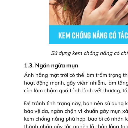
S
ử dụng kem chống nắng có chỉ
1.3. Ngăn ngừa mụn
Ánh nắng mặt trời có thể làm trầm trọng t
hoạt động mạnh, gây viêm nhiễm, làm tăng 
còn làm chậm quá trình lành vết thương, tă
Để tránh tình trạng này, bạn nên sử dụn
bảo vệ da, ngăn chặn vi khuẩn gây mụn xâ
kem chống nắng phù hợp, bao bì có nhãn k
thành phần gây tắc nghẽn lỗ chân lông (