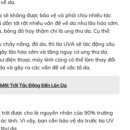
về da.
 sẽ không được bảo vệ và phải chịu nhiều tác
 dẫn tới rất nhiều vấn đề về da như lão hóa sớm,
, bỏng đỏ hay thậm chí là ung thư da. Cụ thể:
y cháy nắng, đỏ da, thì tia UVA sẽ tác động sâu
 gây lão hóa sớm và tăng nguy cơ ung thư da.
hư điện thoại, máy tính cũng có thể làm thay đổi
 da và gây ra các vấn đề về sắc tố da.
Mặt Trời Tác Động Đến Làn Da
t trời được cho là nguyên nhân của 90% trường
ác tính. Vì vậy, bạn cần bảo vệ da trước tia UV
 thư da.