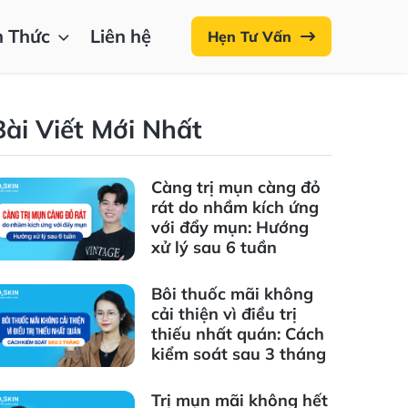
n Thức
Liên hệ
Hẹn Tư Vấn
Bài Viết Mới Nhất
Càng trị mụn càng đỏ
rát do nhầm kích ứng
với đẩy mụn: Hướng
xử lý sau 6 tuần
Bôi thuốc mãi không
cải thiện vì điều trị
thiếu nhất quán: Cách
kiểm soát sau 3 tháng
Trị mụn mãi không hết