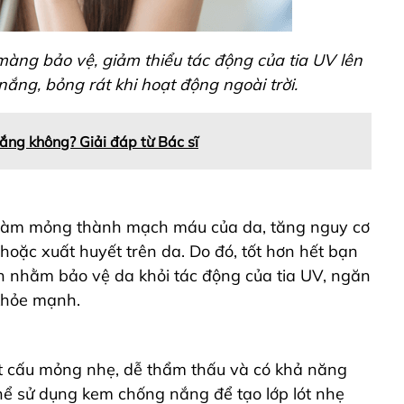
àng bảo vệ, giảm thiểu tác động của tia UV lên
nắng, bỏng rát khi hoạt động ngoài trời.
ắng không? Giải đáp từ Bác sĩ
ể làm mỏng thành mạch máu của da, tăng nguy cơ
oặc xuất huyết trên da. Do đó, tốt hơn hết bạn
 nhằm bảo vệ da khỏi tác động của tia UV, ngăn
khỏe mạnh.
ết cấu mỏng nhẹ, dễ thẩm thấu và có khả năng
hể sử dụng kem chống nắng để tạo lớp lót nhẹ