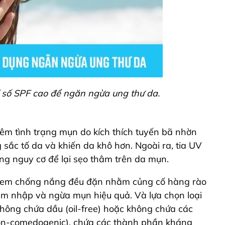
 số SPF cao để ngăn ngừa ung thư da.
hêm tình trạng mụn do kích thích tuyến bã nhờn
sắc tố da và khiến da khô hơn. Ngoài ra, tia UV
ng nguy cơ để lại sẹo thâm trên da mụn.
g kem chống nắng đều đặn nhằm củng cố hàng rào
m nhập và ngừa mụn hiệu quả. Và lựa chọn loại
hông chứa dầu (oil-free) hoặc không chứa các
non-comedogenic), chứa các thành phần kháng