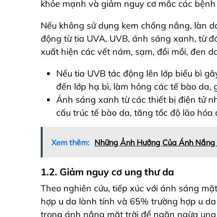
khỏe mạnh và giảm nguy cơ mắc các bệnh 
Nếu không sử dụng kem chống nắng, làn da
động từ tia UVA, UVB, ánh sáng xanh, từ đó
xuất hiện các vết nám, sạm, đồi mồi, đen da
Nếu tia UVB tác động lên lớp biểu bì gâ
đến lớp hạ bì, làm hỏng các tế bào da,
Ánh sáng xanh từ các thiết bị điện tử n
cấu trúc tế bào da, tăng tốc độ lão hóa
Xem thêm:
Những Ảnh Hưởng Của Ánh Nắng 
1.2. Giảm nguy cơ ung thư da
Theo nghiên cứu, tiếp xúc với ánh sáng mặ
hợp u da lành tính và 65% trường hợp u da 
trong ánh nắng mặt trời để ngăn ngừa ung