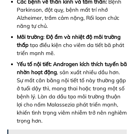
Các bệnh về thần kinh và tâm thần:
Bệnh
Parkinson, đột quỵ, bệnh mất trí nhớ
Alzheimer, trầm cảm nặng, Rối loạn chức
năng tự chủ.
Môi trường
:
Độ ẩm và nhiệt độ môi trường
thấp
tạo điều kiện cho viêm da tiết bã phát
triển mạnh mẽ.
Yếu tố nội tiết:
Androgen kích thích tuyến bã
nhờn hoạt động
, sản xuất nhiều dầu hơn.
Sự mất cân bằng nội tiết tố này thường gặp
ở tuổi dậy thì, mang thai hoặc trong một số
bệnh lý. Làn da dầu tạo môi trường thuận
lợi cho nấm Malassezia phát triển mạnh,
khiến tình trạng viêm nhiễm trở nên nghiêm
trọng hơn.