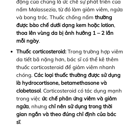
động của chúng là ức chế sự phát triển của
nấm Malassezia, từ đó làm giảm viêm, ngứa
và bong tróc. Thuốc chống nấm
thường
được bào chế dưới dạng kem hoặc lotion
,
thoa lên vùng da bị ảnh hưởng 1 – 2 lần
mỗi ngày
.
Thuốc corticosteroid:
Trong trường hợp viêm
da tiết bã nặng hơn, bác sĩ có thể kê thêm
thuốc corticosteroid để giảm viêm nhanh
chóng.
Các loại thuốc
thường được sử dụng
là hydrocortisone, betamethasone và
clobetasol
. Corticosteroid có tác dụng mạnh
trong việc
ức chế phản ứng viêm và giảm
ngứa
, nhưng
chỉ nên sử dụng trong thời
gian ngắn và theo đúng chỉ định của bác
sĩ
.