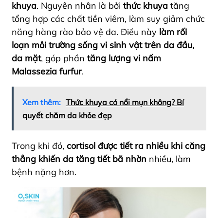
khuya
. Nguyên nhân là bởi
thức khuya
tăng
tổng hợp các chất tiền viêm, làm suy giảm chức
năng hàng rào bảo vệ da. Điều này
làm rối
loạn môi trường sống vi sinh vật trên da đầu,
da mặt
, góp phần
tăng lượng vi nấm
Malassezia furfur
.
Xem thêm:
Thức khuya có nổi mụn không? Bí
quyết chăm da khỏe đẹp
Trong khi đó,
cortisol được tiết ra nhiều khi căng
thẳng khiến da tăng tiết bã nhờn
nhiều, làm
bệnh nặng hơn.