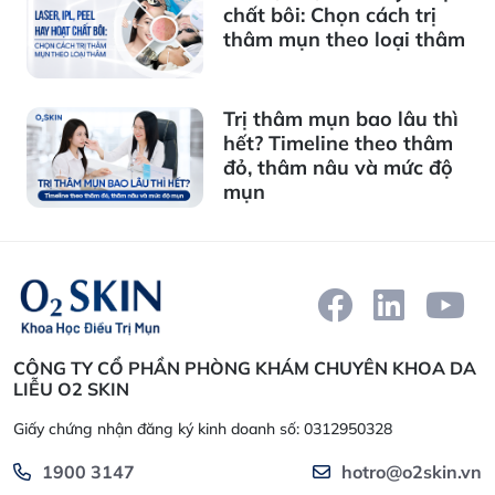
chất bôi: Chọn cách trị
thâm mụn theo loại thâm
Trị thâm mụn bao lâu thì
hết? Timeline theo thâm
đỏ, thâm nâu và mức độ
mụn
CÔNG TY CỔ PHẦN PHÒNG KHÁM CHUYÊN KHOA DA
LIỄU O2 SKIN
Giấy chứng nhận đăng ký kinh doanh số: 0312950328
1900 3147
hotro@o2skin.vn