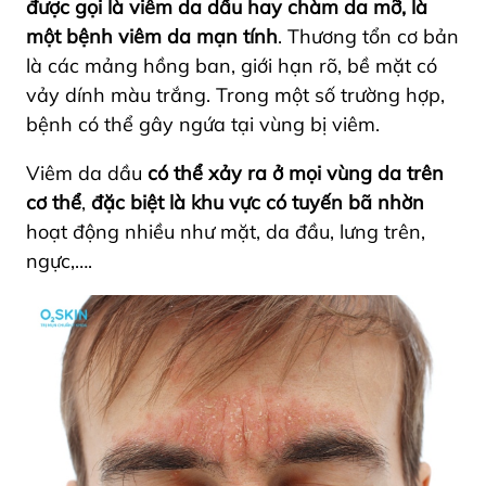
được gọi là viêm da dầu hay chàm da mỡ, là
một bệnh viêm da mạn tính
. Thương tổn cơ bản
là các
mảng hồng ban, giới hạn rõ, bề mặt có
vảy dính màu trắng
. Trong một số trường hợp,
bệnh có thể gây ngứa tại vùng bị viêm.
Viêm da dầu
có thể xảy ra ở mọi vùng da trên
cơ thể
,
đặc biệt là khu vực có tuyến bã nhờn
hoạt động nhiều như mặt, da đầu, lưng trên,
ngực,….