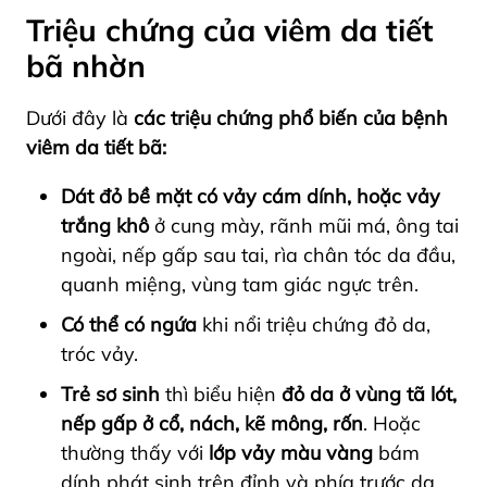
Triệu chứng của viêm da tiết
bã nhờn
Dưới đây là
các triệu chứng phổ biến của bệnh
viêm da tiết bã:
Dát đỏ bề mặt có vảy cám dính, hoặc vảy
trắng khô
ở cung mày, rãnh mũi má, ông tai
ngoài, nếp gấp sau tai, rìa chân tóc da đầu,
quanh miệng, vùng tam giác ngực trên.
Có thể có ngứa
khi nổi triệu chứng đỏ da,
tróc vảy.
Trẻ sơ sinh
thì biểu hiện
đỏ da ở vùng tã lót,
nếp gấp ở cổ, nách, kẽ mông, rốn
. Hoặc
thường thấy với
lớp vảy màu vàng
bám
dính phát sinh trên đỉnh và phía trước da