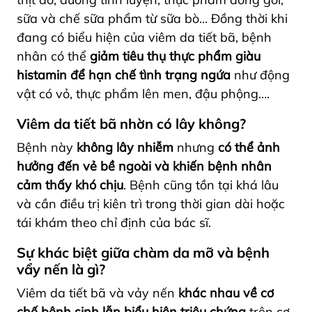
sữa và chế sữa phẩm từ sữa bò… Đồng thời khi
đang có biểu hiện của viêm da tiết bã, bệnh
nhân có thể
giảm tiêu thụ thực phẩm giàu
histamin
để hạn chế tình trạng ngứa
như động
vật có vỏ, thực phẩm lên men, đậu phộng….
Viêm da tiết bã nhờn có lây không
?
Bệnh này
không lây nhiễm
nhưng
có thể ảnh
hưởng đến vẻ bề ngoài và khiến bệnh nhân
cảm thấy khó chịu
. Bệnh cũng tồn tại khá lâu
và cần điều trị kiên trì trong thời gian dài hoặc
tái khám theo chỉ định của bác sĩ.
Sự khác biệt giữa chàm da mỡ và bệnh
vẩy nến là gì?
Viêm da tiết bã và vảy nến
khác nhau về cơ
chế bệnh sinh lẫn biểu hiện triệu chứng
trên cơ