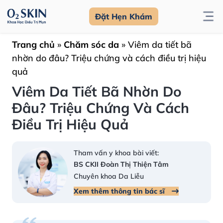
Đặt Hẹn Khám
Trang chủ
»
Chăm sóc da
»
Viêm da tiết bã
nhờn do đâu? Triệu chứng và cách điều trị hiệu
quả
Viêm Da Tiết Bã Nhờn Do
Đâu? Triệu Chứng Và Cách
Điều Trị Hiệu Quả
Tham vấn y khoa bài viết:
BS CKII Đoàn Thị Thiện Tâm
Chuyên khoa Da Liễu
Xem thêm thông tin bác sĩ