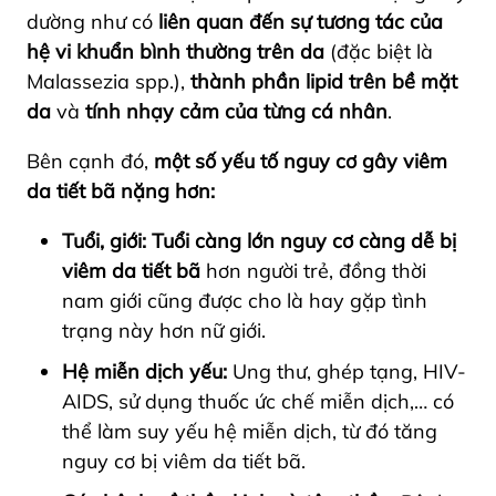
dường như có
liên quan đến sự tương tác của
hệ vi khuẩn bình thường trên da
(đặc biệt là
Malassezia spp.),
thành phần lipid trên bề mặt
da
và
tính nhạy cảm của từng cá nhân
.
Bên cạnh đó,
một số yếu tố nguy cơ gây viêm
da tiết bã nặng hơn:
Tuổi, giới:
Tuổi càng lớn nguy cơ càng dễ bị
viêm da tiết bã
hơn người trẻ, đồng thời
nam giới cũng được cho là hay gặp tình
trạng này hơn nữ giới.
Hệ miễn dịch yếu:
Ung thư, ghép tạng, HIV-
AIDS, sử dụng thuốc ức chế miễn dịch,… có
thể làm suy yếu hệ miễn dịch, từ đó tăng
nguy cơ bị viêm da tiết bã.