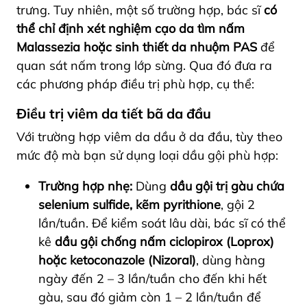
trưng. Tuy nhiên, một số trường hợp, bác sĩ
có
thể chỉ định xét nghiệm cạo da tìm nấm
Malassezia
hoặc
sinh thiết da nhuộm PAS
để
quan sát nấm trong lớp sừng. Qua đó đưa ra
các phương pháp điều trị phù hợp, cụ thể:
Điều trị viêm da tiết bã da đầu
Với trường hợp viêm da dầu ở da đầu, tùy theo
mức độ mà bạn sử dụng loại dầu gội phù hợp:
Trường hợp nhẹ:
Dùng
dầu gội trị gàu
chứa
selenium sulfide, kẽm pyrithione
, gội 2
lần/tuần. Để kiểm soát lâu dài, bác sĩ có thể
kê
dầu gội chống nấm ciclopirox (Loprox)
hoặc ketoconazole (Nizoral)
, dùng hàng
ngày đến 2 – 3 lần/tuần cho đến khi hết
gàu, sau đó giảm còn 1 – 2 lần/tuần để