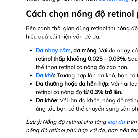
Cách chọn nồng độ retinol 
Bên cạnh thời gian dùng retinol thì nồng đ
hiệu quả cải thiện vấn đề da:
Da nhạy cảm
, da mỏng
: Với da nhạy 
retinol thấp khoảng 0,025 – 0,03%
. Sau
thể thoa retinol có nồng độ cao hơn.
Da khô
:
Trường hợp làn da khô, bạn có 
Da thường hoặc da hỗn hợp
: Với hai l
retinol có nồng độ
từ 0,3% trở lên
.
Da khỏe
: Với làn da khỏe, nồng độ retin
ứng tốt, bạn có thể chuyển sang sản ph
Lưu ý:
Nồng độ retinol cho từng
loại da
trên
nồng độ retinol phù hợp với da, bạn nên tha