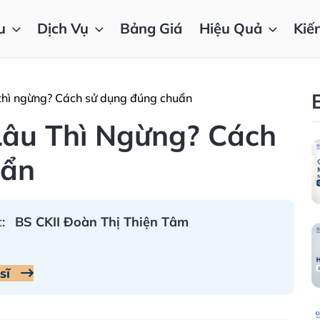
u
Dịch Vụ
Bảng Giá
Hiệu Quả
Kiế
 thì ngừng? Cách sử dụng đúng chuẩn
Lâu Thì Ngừng? Cách
uẩn
:
BS CKII Đoàn Thị Thiện Tâm
 sĩ