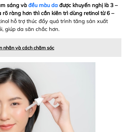
làm sáng và
đều màu da
được khuyến nghị là 3 –
õ ràng hơn thì cần kiên trì dùng retinol từ 6 –
inol hỗ trợ thúc đẩy quá trình tăng sản xuất
ồi, giúp da săn chắc hơn.
ên nhân và cách chăm sóc