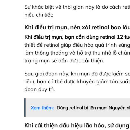
Sự khác biệt về thời gian này là do cách re
hiểu chi tiết:
Khi điều trị mụn, nên xài retinol bao lâ
Khi điều trị mụn, bạn cần dùng retinol 12 t
thiết để retinol giúp điều hòa quá trình sừ
làm thông thoáng và hỗ trợ thu nhỏ lỗ chân 
trạng mụn sẽ dần được cải thiện.
Sau giai đoạn này, khi mụn đã được kiểm so
liễu), bạn có thể được khuyên giảm tần suấ
đoạn duy trì.
Xem thêm:
Dùng retinol bị lên mụn: Nguyên n
Khi cải thiện dấu hiệu lão hóa, sử dụng