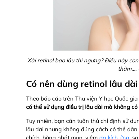
Xài retinol bao lâu thì ngưng? Điều này còn
thâm,… 
Có nên dùng retinol lâu dà
Theo báo cáo trên Thư viện Y học Quốc gia
có thể sử dụng điều trị lâu dài mà không c
Tuy nhiên, bạn cần tuân thủ chỉ định sử dụng
lâu dài nhưng không đúng cách có thể dẫn 
chích, bùng phát mụn, viêm
da kích ứng
, s