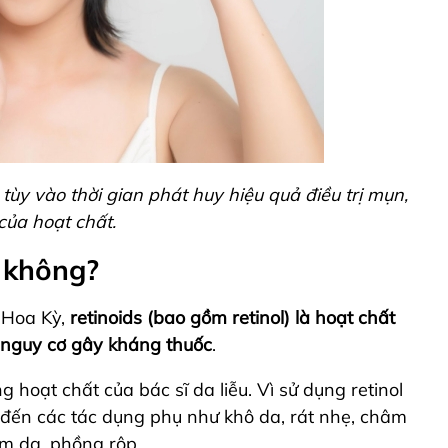
 tùy vào thời gian phát huy hiệu quả điều trị mụn,
của hoạt chất.
i không?
 Hoa Kỳ,
retinoids (bao gồm retinol) là hoạt chất
ó nguy cơ gây kháng thuốc
.
 hoạt chất của bác sĩ da liễu. Vì sử dụng retinol
đến các tác dụng phụ như khô da, rát nhẹ, châm
ạm da, phồng rộp,…