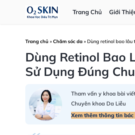
Trang Chủ
Giới Thiệ
Trang chủ
»
Chăm sóc da
»
Dùng retinol bao lâu
Dùng Retinol Bao 
Sử Dụng Đúng Ch
Tham vấn y khoa bài viết
Chuyên khoa Da Liễu
Xem thêm thông tin bác