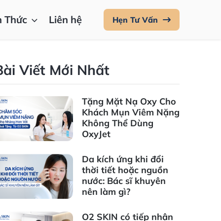
n Thức
Liên hệ
Hẹn Tư Vấn
Bài Viết Mới Nhất
Tặng Mặt Nạ Oxy Cho
Khách Mụn Viêm Nặng
Không Thể Dùng
OxyJet
Da kích ứng khi đổi
thời tiết hoặc nguồn
nước: Bác sĩ khuyên
nên làm gì?
O2 SKIN có tiếp nhận