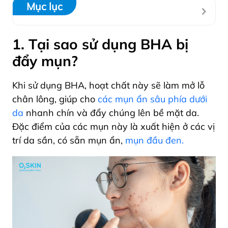
Mục lục
1. Tại sao sử dụng BHA bị
đẩy mụn?
Khi sử dụng BHA, hoạt chất này sẽ
làm mở lỗ
chân lông, giúp cho
các mụn ẩn sâu phía dưới
da
nhanh chín và đẩy chúng lên bề mặt da.
Đặc điểm của các mụn này là xuất hiện ở các vị
trí da sần, có sẵn mụn ẩn,
mụn đầu đen.