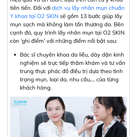
tiên tiến. Đối với
dịch vụ lấy nhân mụn chuẩn
Y khoa tại O2 SKIN
sẽ gồm 13 bước giúp lấy
mụn sạch mà không làm tổn thương da. Bên
cạnh đó, quy trình lấy nhân mụn tại O2 SKIN
còn ‘ghi điểm’ với những điểm nổi bật sau:
Bác sĩ chuyên khoa da liễu, dày dặn kinh
nghiệm sẽ trực tiếp thăm khám và tư vấn
trung thực phác đồ điều trị dựa theo tình
trạng mụn, loại da, nhu cầu,… của từng
khách hàng.