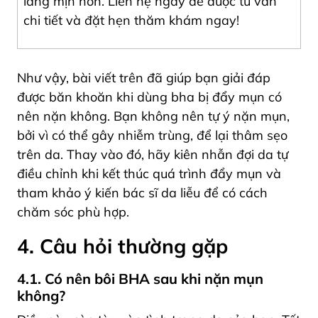
láng mịn hơn.
Liên hệ
ngay để được tư vấn
chi tiết và đặt hẹn thăm khám ngay!
Như vậy, bài viết trên đã giúp bạn giải đáp
được băn khoăn khi dùng bha bị đẩy mụn có
nên nặn không. Bạn không nên tự ý nặn mụn,
bởi vì có thể gây nhiễm trùng, để lại thâm sẹo
trên da. Thay vào đó, hãy kiên nhẫn đợi da tự
điều chỉnh khi kết thúc quá trình đẩy mụn và
tham khảo ý kiến bác sĩ da liễu để có cách
chăm sóc phù hợp.
4. Câu hỏi thường gặp
4.1. Có nên bôi BHA sau khi nặn mụn
không?