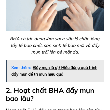
BHA có tác dụng làm sạch sâu lỗ chân lông,
tẩy tế bào chết, sản sinh tế bào mới và đẩy
mụn trồi lên bề mặt da.
Xem thêm:
Đẩy mụn là gì? Hiểu đúng quá trình
đẩy mụn để trị mụn hiệu quả
2. Hoạt chất BHA đẩy mụn
bao lâu?