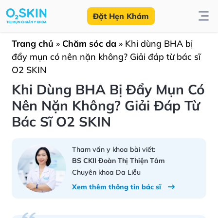
Đặt Hẹn Khám
Trang chủ
»
Chăm sóc da
»
Khi dùng BHA bị
đẩy mụn có nên nặn không? Giải đáp từ bác sĩ
O2 SKIN
Khi Dùng BHA Bị Đẩy Mụn Có
Nên Nặn Không? Giải Đáp Từ
Bác Sĩ O2 SKIN
Tham vấn y khoa bài viết:
BS CKII Đoàn Thị Thiện Tâm
Chuyên khoa Da Liễu
Xem thêm thông tin bác sĩ