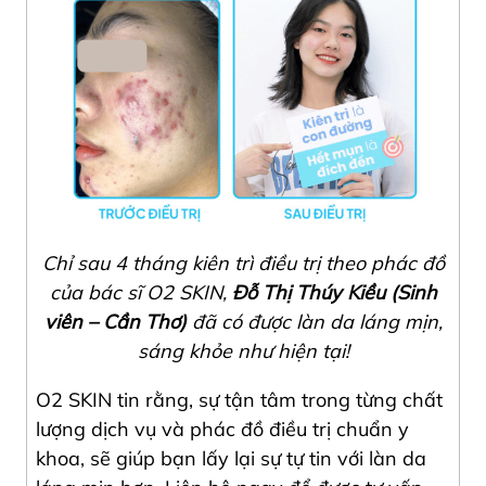
Chỉ sau 4 tháng kiên trì điều trị theo phác đồ
của bác sĩ O2 SKIN,
Đỗ Thị Thúy Kiều (Sinh
viên – Cần Thơ)
đã có được làn da láng mịn,
sáng khỏe như hiện tại!
O2 SKIN tin rằng, sự tận tâm trong từng chất
lượng dịch vụ và phác đồ điều trị chuẩn y
khoa, sẽ giúp bạn lấy lại sự tự tin với làn da