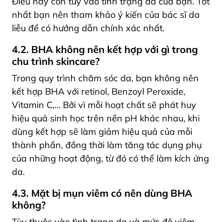
Điều này còn tùy vào tình trạng da của bạn. Tốt
nhất bạn nên tham khảo ý kiến của bác sĩ da
liễu để có hướng dẫn chính xác nhất.
4.2. BHA không nên kết hợp với gì trong
chu trình skincare?
Trong quy trình chăm sóc da, bạn không nên
kết hợp BHA với retinol, Benzoyl Peroxide,
Vitamin C,… Bởi
vì mỗi hoạt chất sẽ phát huy
hiệu quả sinh học trên nền pH khác nhau, khi
dùng kết hợp sẽ làm giảm hiệu quả của mỗi
thành phần, đồng thời làm tăng tác dụng phụ
của những hoạt động, từ đó có thể làm kích ứng
da
.
4.3. Mặt bị mụn viêm có nên dùng BHA
không?
Tùy thuộc vào tình trạng da và mức độ viêm