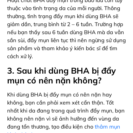
Hoạt chất BHA đẩy mụn trong bao lâu còn tùy
thuộc vào tình trạng da của mỗi người. Thông
thường, tình trạng đẩy mụn khi dùng BHA sẽ
giảm dần,
trung bình từ 2 – 6 tuần
. Trường hợp
nếu bạn thấy sau 6 tuần dùng BHA mà da vẫn
sần sùi, đẩy mụn liên tục thì nên ngừng sử dụng
sản phẩm và tham khảo ý kiến bác sĩ để tìm
cách xử lý.
3. Sau khi dùng BHA bị đẩy
mụn có nên nặn không?
Khi dùng BHA bị đẩy mụn có nên nặn hay
không, bạn cần phải xem xét cẩn thận. Tốt
nhất khi da đang trong quá trình đẩy mụn, bạn
không nên nặn vì sẽ ảnh hưởng đến vùng da
đang tổn thương, tạo điều kiện cho
thâm mụn