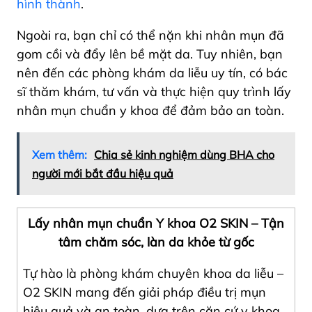
hình thành
.
Ngoài ra, bạn chỉ có thể nặn khi nhân mụn đã
gom cồi và đẩy lên bề mặt da. Tuy nhiên, bạn
nên đến các phòng khám da liễu uy tín, có bác
sĩ thăm khám, tư vấn và thực hiện quy trình lấy
nhân mụn chuẩn y khoa để đảm bảo an toàn.
Xem thêm:
Chia sẻ kinh nghiệm dùng BHA cho
người mới bắt đầu hiệu quả
Lấy nhân mụn chuẩn Y khoa O2 SKIN – Tận
tâm chăm sóc, làn da khỏe từ gốc
Tự hào là phòng khám chuyên khoa da liễu –
O2 SKIN mang đến giải pháp điều trị mụn
hiệu quả và an toàn, dựa trên căn cứ y khoa