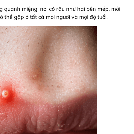
g quanh miệng, nơi có râu như hai bên mép, môi
ó thể gặp ở tất cả mọi người và mọi độ tuổi.