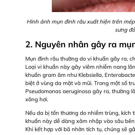
Hình ảnh mụn đinh râu xuất hiện trên mép 
sưng đ
2. Nguyên nhân gây ra mụn
Mụn đinh râu thường do vi khuẩn gây ra, ch
Loại vi khuẩn này gây viêm nhiễm nang lông
khuẩn gram âm như Klebsiella, Enterobacte
biệt ở vùng da mặt và mũi. Trong một số tr
Pseudomonas aeruginosa gây ra, thường l
xông hơi.
Nếu da bị tổn thương do
nhiễm trùng, kích 
khuẩn này
dễ dàng xâm nhập vào sâu bên t
Khi kết hợp với bã nhờn tích tụ, chúng sẽ