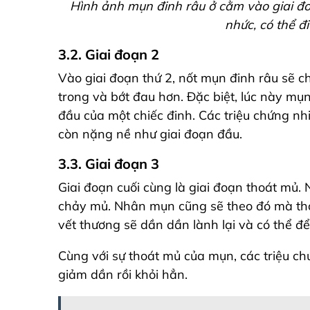
Hình ảnh mụn đinh râu ở cằm vào giai đo
nhức, có thể đi
3.2. Giai đoạn 2
Vào giai đoạn thứ 2, nốt mụn đinh râu sẽ
trong và bớt đau hơn. Đặc biệt, lúc này mụ
đầu của một chiếc đinh. Các triệu chứng n
còn nặng nề như giai đoạn đầu.
3.3. Giai đoạn 3
Giai đoạn cuối cùng là giai đoạn thoát mủ.
chảy mủ. Nhân mụn cũng sẽ theo đó mà thoá
vết thương sẽ dần dần lành lại và có thể để 
Cùng với sự thoát mủ của mụn, các triệu c
giảm dần rồi khỏi hẳn.