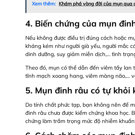
Xem thêm:
Khám phá vòng đời của mụn qua cá
4. Biến chứng của mụn đin
Nếu không được điều trị đúng cách hoặc mụ
kháng kém như người già yếu, người mắc cá
dinh dưỡng, suy giảm miễn dịch,… tình trạn
Theo đó, mụn có thể dẫn đến viêm tấy lan 
tĩnh mạch xoang hang, viêm màng não,… v
5. Mụn đinh râu có tự khỏi
Do tính chất phức tạp, bạn không nên để 
đinh râu chưa được kiểm chứng khoa học. B
chứng làm trầm trọng mức độ nhiễm khuẩn