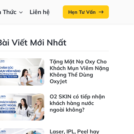
n Thức
Liên hệ
Hẹn Tư Vấn
Bài Viết Mới Nhất
Tặng Mặt Nạ Oxy Cho
Khách Mụn Viêm Nặng
Không Thể Dùng
OxyJet
O2 SKIN có tiếp nhận
khách hàng nước
ngoài không?
Laser, IPL, Peel hay