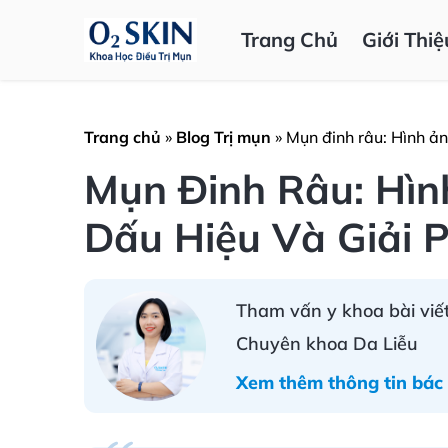
Trang Chủ
Giới Thiệ
Trang chủ
»
Blog Trị mụn
»
Mụn đinh râu: Hình ản
Mụn Đinh Râu: Hìn
Dấu Hiệu Và Giải 
Tham vấn y khoa bài viết
Chuyên khoa Da Liễu
Xem thêm thông tin bác