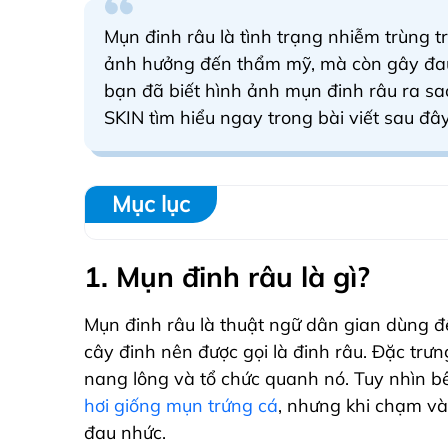
Mụn đinh râu là tình trạng nhiễm trùng t
ảnh hưởng đến thẩm mỹ, mà còn gây đau
bạn đã biết hình ảnh mụn đinh râu ra sa
SKIN tìm hiểu ngay trong bài viết sau đâ
Mục lục
1. Mụn đinh râu là gì?
Mụn đinh râu là thuật ngữ dân gian dùng đ
cây đinh nên được gọi là đinh râu. Đặc trưn
nang lông và tổ chức quanh nó. Tuy nhìn b
hơi giống mụn trứng cá
, nhưng khi chạm và
đau nhức.