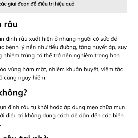
c giai đoạn để điều trị hiệu quả
h râu
n đinh râu xuất hiện ở những người có sức đề
c bệnh lý nền như tiểu đường, tăng huyết áp, suy
g nhiễm trùng có thể trở nên nghiêm trọng hơn.
tỏa vùng hàm mặt, nhiễm khuẩn huyết, viêm tắc
ô cùng nguy hiểm.
 không?
mụn đinh râu tự khỏi hoặc áp dụng mẹo chữa mụn
ởi điều trị không đúng cách dễ dẫn đến các biến
.