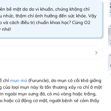
rên bề mặt da do vi khuẩn, chúng không chỉ
 nhức, thậm chí ảnh hưởng đến sức khỏe. Vậy
o và cách điều trị chuẩn khoa học? Cùng O2
y nhé!
ể chỉ
mụn mủ
(Furuncle), do mụn có cồi khá giống
g của loại mụn này là tổn thương xảy ra chỉ ở một
ên ngoài mụn sưng đỏ, có mủ vàng hoặc trắng,
o hoặc cử động cơ mặt, người bệnh sẽ cảm thấy