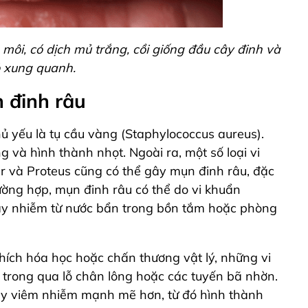
môi, có dịch mủ trắng, cồi giống đầu cây đinh và
ỏ xung quanh.
 đinh râu
ủ yếu là tụ cầu vàng (Staphylococcus aureus).
 và hình thành nhọt. Ngoài ra, một số loại vi
r và Proteus cũng có thể gây mụn đinh râu, đặc
ường hợp, mụn đinh râu có thể do vi khuẩn
ây nhiễm từ nước bẩn trong bồn tắm hoặc phòng
thích hóa học hoặc chấn thương vật lý, những vi
rong qua lỗ chân lông hoặc các tuyến bã nhờn.
 gây viêm nhiễm mạnh mẽ hơn, từ đó hình thành