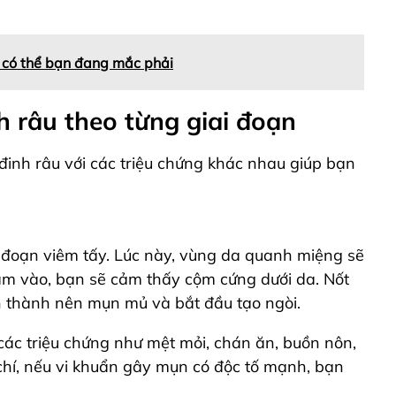
 có thể bạn đang mắc phải
h râu theo từng giai đoạn
 đinh râu với các triệu chứng khác nhau giúp bạn
i đoạn viêm tấy. Lúc này, vùng da quanh miệng sẽ
hạm vào, bạn sẽ cảm thấy cộm cứng dưới da. Nốt
nh thành nên mụn mủ và bắt đầu tạo ngòi.
 các triệu chứng như mệt mỏi, chán ăn, buồn nôn,
chí, nếu vi khuẩn gây mụn có độc tố mạnh, bạn