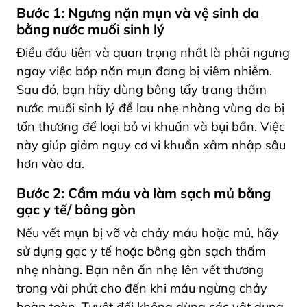
Bước 1: Ngưng nặn mụn và vệ sinh da
bằng nước muối sinh lý
Điều đầu tiên và quan trọng nhất là phải ngưng
ngay việc bóp nặn mụn đang bị viêm nhiễm.
Sau đó, bạn hãy dùng bông tẩy trang thấm
nước muối sinh lý để lau nhẹ nhàng vùng da bị
tổn thương để loại bỏ vi khuẩn và bụi bẩn. Việc
này giúp giảm nguy cơ vi khuẩn xâm nhập sâu
hơn vào da.
Bước 2: Cầm máu và làm sạch mủ bằng
gạc y tế/ bông gòn
Nếu vết mụn bị vỡ và chảy máu hoặc mủ, hãy
sử dụng gạc y tế hoặc bông gòn sạch thấm
nhẹ nhàng. Bạn nên ấn nhẹ lên vết thương
trong vài phút cho đến khi máu ngừng chảy
hoàn toàn. Tuyệt đối không dùng các vật dụng