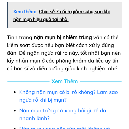
Xem thêm:
Chia sẻ 7 cách giảm sưng sau khi
nặn mụn hiệu quả tại nhà
Tình trạng
nặn mụn bị nhiễm trùng
vẫn có thể
kiểm soát được nếu bạn biết cách xử lý đúng
đắn. Để ngăn ngừa rủi ro này, tốt nhất bạn nên
lấy nhân mụn ở các phòng khám da liễu uy tín,
có bác sĩ và điều dưỡng giàu kinh nghiệm nhé.
Xem Thêm
Không nặn mụn có bị rỗ không? Làm sao
ngừa rỗ khi bị mụn?
Nặn mụn trứng cá xong bôi gì để da
nhanh lành?
Nặn mụn xong nên rửa mặt không và