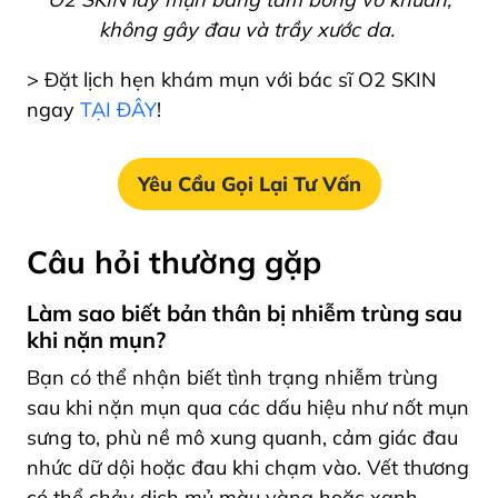
không gây đau và trầy xước da.
> Đặt lịch hẹn khám mụn với bác sĩ O2 SKIN
ngay
TẠI ĐÂY
!
Yêu Cầu Gọi Lại Tư Vấn
Câu hỏi thường gặp
Làm sao biết bản thân bị nhiễm trùng sau
khi nặn mụn?
Bạn có thể nhận biết tình trạng nhiễm trùng
sau khi nặn mụn qua các dấu hiệu như nốt mụn
sưng to,
phù nề mô xung quanh
, cảm giác đau
nhức dữ dội hoặc đau khi chạm vào. Vết thương
có thể chảy dịch mủ màu vàng hoặc xanh,