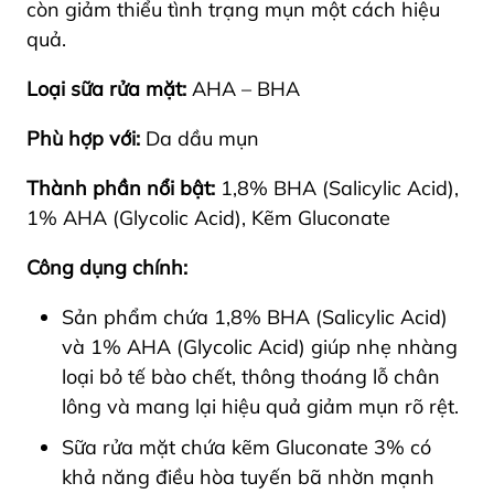
còn giảm thiểu tình trạng mụn một cách hiệu
quả.
Loại sữa rửa mặt:
AHA – BHA
Phù hợp với:
Da dầu mụn
Thành phần nổi bật:
1,8% BHA (Salicylic Acid),
1% AHA (Glycolic Acid), Kẽm Gluconate
Công dụng chính:
Sản phẩm chứa 1,8% BHA (Salicylic Acid)
và 1% AHA (Glycolic Acid) giúp nhẹ nhàng
loại bỏ tế bào chết, thông thoáng lỗ chân
lông và mang lại hiệu quả giảm mụn rõ rệt.
Sữa rửa mặt chứa kẽm Gluconate 3% có
khả năng điều hòa tuyến bã nhờn mạnh