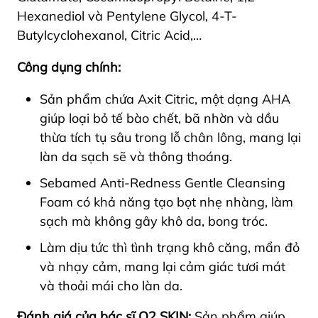
Hexanediol và Pentylene Glycol, 4-T-
Butylcyclohexanol, Citric Acid,…
Công dụng chính:
Sản phẩm chứa Axit Citric, một dạng AHA
giúp loại bỏ tế bào chết, bã nhờn và dầu
thừa tích tụ sâu trong lỗ chân lông, mang lại
làn da sạch sẽ và thông thoáng.
Sebamed Anti-Redness Gentle Cleansing
Foam
có khả năng tạo bọt nhẹ nhàng, làm
sạch mà không gây
khô da, bong tróc.
Làm dịu tức thì tình trạng khô căng, mẩn đỏ
và nhạy cảm, mang lại cảm giác tươi mát
và thoải mái cho làn da.
Đánh giá của bác sĩ O2 SKIN:
Sản phẩm giúp