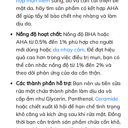
hợp mụn viêm
sưng, đỏ và cần cải thiện bề
mặt da, hãy tìm sản phẩm có kết hợp AHA
để giúp tẩy tế bào chết nhẹ nhàng và làm
dịu da.
Nồng độ hoạt chất:
Nồng độ BHA hoặc
AHA từ 0.5% đến 1% phù hợp cho người
mới dùng hoặc
da nhạy cảm
. Để đạt hiệu
quả cao hơn trong việc điều trị mụn, bạn có
thể cân nhắc nồng độ từ 1% đến 2% và
theo dõi phản ứng của da cẩn thận.
Các thành phần hỗ trợ:
Bạn nên ưu tiên sữa
rửa mặt chứa thành phần làm dịu da và
cấp ẩm như Glycerin, Panthenol,
Ceramide
hoặc chiết xuất lô hội để hạn chế tình trạng
khô căng và kích ứng sau khi rửa mặt. Đồng
thời bạn cần
tránh sản phẩm chứa cồn khô,