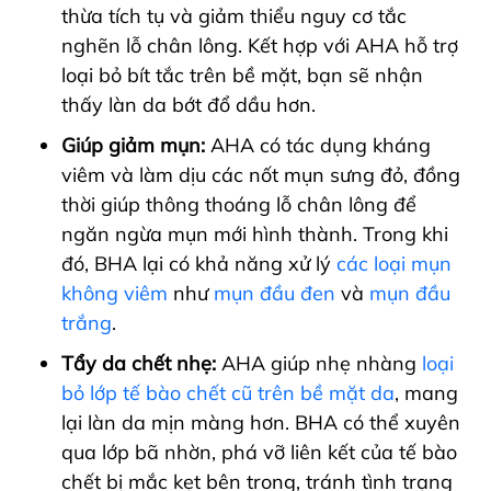
thừa tích tụ và giảm thiểu nguy cơ tắc
nghẽn lỗ chân lông. Kết hợp với AHA hỗ trợ
loại bỏ bít tắc trên bề mặt, bạn sẽ nhận
thấy làn da bớt đổ dầu hơn.
Giúp giảm mụn:
AHA có tác dụng kháng
viêm và làm dịu các nốt mụn sưng đỏ, đồng
thời giúp thông thoáng lỗ chân lông để
ngăn ngừa mụn mới hình thành. Trong khi
đó, BHA lại có khả năng xử lý
các loại mụn
không viêm
như
mụn đầu đen
và
mụn đầu
trắng
.
Tẩy da chết nhẹ:
AHA giúp nhẹ nhàng
loại
bỏ lớp tế bào chết cũ trên bề mặt da
, mang
lại làn da mịn màng hơn. BHA có thể xuyên
qua lớp bã nhờn, phá vỡ liên kết của tế bào
chết bị mắc kẹt bên trong, tránh tình trạng