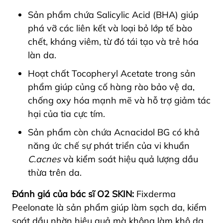
Sản phẩm chứa Salicylic Acid (BHA) giúp
phá vỡ các liên kết và loại bỏ lớp tế bào
chết, kháng viêm, từ đó tái tạo và trẻ hóa
làn da.
Hoạt chất Tocopheryl Acetate trong sản
phẩm giúp củng cố hàng rào bảo vệ da,
chống oxy hóa mạnh mẽ và hỗ trợ giảm tác
hại của tia cực tím.
Sản phẩm còn chứa Acnacidol BG có khả
năng ức chế sự phát triển của vi khuẩn
C.acnes
và kiểm soát hiệu quả lượng dầu
thừa trên da.
Đánh giá của bác sĩ O2 SKIN:
Fixderma
Peelonate là sản phẩm giúp làm sạch da, kiểm
soát dầu nhờn hiệu quả mà không làm khô da