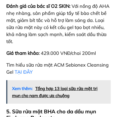
Đánh giá của bác sĩ O2 SKIN:
Với nồng độ AHA
nhẹ nhàng, sản phẩm giúp tẩy tế bào chết bề
mặt, giảm bít tắc và hỗ trợ làm sáng da. Loại
sữa rửa mặt này có kết cấu gel tạo bọt nhiều,
khả năng làm sạch mạnh, kiểm soát dầu thừa
tốt.
Giá tham khảo:
429.000 VNĐ/chai 200ml
Tìm hiểu sữa rửa mặt ACM Sebionex Cleansing
Gel
TẠI ĐÂY
Xem thêm:
Tổng hợp 13 loại sữa rửa mặt trị
mụn cho nam được ưa chuộng
5. Sữa rửa mặt BHA cho da dầu mụn