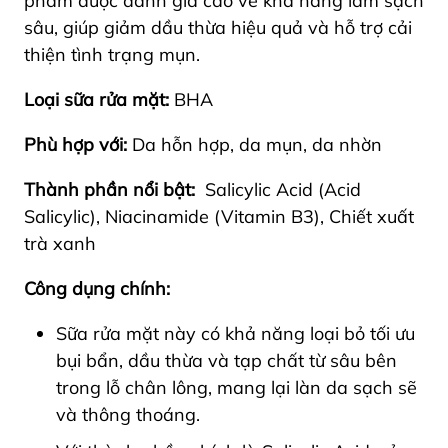
phẩm được đánh giá cao về khả năng làm sạch
sâu, giúp giảm dầu thừa hiệu quả và hỗ trợ cải
thiện tình trạng mụn.
Loại sữa rửa mặt:
BHA
Phù hợp với:
Da hỗn hợp, da mụn, da nhờn
Thành phần nổi bật:
Salicylic Acid (Acid
Salicylic), Niacinamide (Vitamin B3), Chiết xuất
trà xanh
Công dụng chính:
Sữa rửa mặt này có khả năng loại bỏ tối ưu
bụi bẩn, dầu thừa và tạp chất từ sâu bên
trong lỗ chân lông, mang lại làn da sạch sẽ
và thông thoáng.