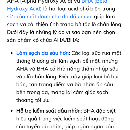
AHA (Alpha Hydroxy Acid) và
BHA (Beta
Hydroxy Acid)
là hai loại acid phổ biến trong
sữa rửa mặt dành cho da dầu mụn
, giúp làm
sạch và cải thiện tình trạng bít tắc lỗ chân lông.
Dưới đây là những lý do vì sao bạn nên chọn
sản phẩm có chứa AHA/BHA:
Làm sạch da sâu hơn
:
Các loại sữa rửa mặt
thông thường chỉ làm sạch bề mặt, nhưng
AHA và BHA có khả năng thâm nhập sâu
vào lỗ chân lông. Điều này giúp loại bỏ bụi
bẩn, cặn trang điểm và bã nhờn ẩn sâu
bên trong da, mang lại cảm giác sạch
thoáng tối ưu.
Hỗ trợ kiểm soát dầu nhờn
: BHA đặc biệt
hiệu quả trong việc kiểm soát hoạt động
của tuyến bã nhờn, giúp ngăn ngừa dầu