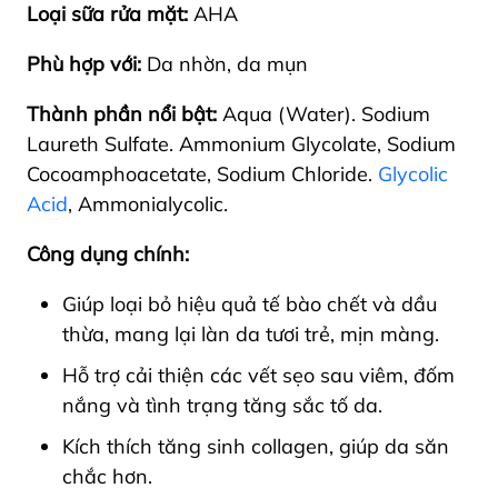
Loại sữa rửa mặt:
AHA
Phù hợp với:
Da nhờn, da mụn
Thành phần nổi bật:
Aqua (Water). Sodium
Laureth Sulfate. Ammonium Glycolate, Sodium
Cocoamphoacetate, Sodium Chloride.
Glycolic
Acid
, Ammonialycolic.
Công dụng chính:
Giúp loại bỏ hiệu quả tế bào chết và dầu
thừa, mang lại làn da tươi trẻ, mịn màng.
Hỗ trợ cải thiện các vết sẹo sau viêm, đốm
nắng và tình trạng tăng sắc tố da.
Kích thích tăng sinh collagen, giúp da săn
chắc hơn.