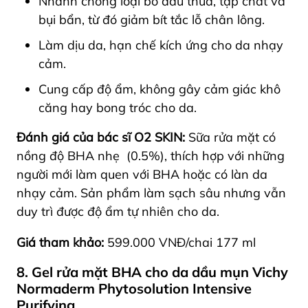
Nhanh chóng loại bỏ dầu thừa, tạp chất và
bụi bẩn, từ đó giảm bít tắc lỗ chân lông.
Làm dịu da, hạn chế kích ứng cho da nhạy
cảm.
Cung cấp độ ẩm, không gây cảm giác khô
căng hay bong tróc cho da.
Đánh giá của bác sĩ O2 SKIN:
Sữa rửa mặt có
nồng độ BHA nhẹ (0.5%), thích hợp với những
người mới làm quen với BHA hoặc có làn da
nhạy cảm. Sản phẩm làm sạch sâu nhưng vẫn
duy trì được độ ẩm tự nhiên cho da.
Giá tham khảo:
599.000 VNĐ/chai 177 ml
8. Gel rửa mặt BHA cho da dầu mụn Vichy
Normaderm Phytosolution Intensive
Purifying