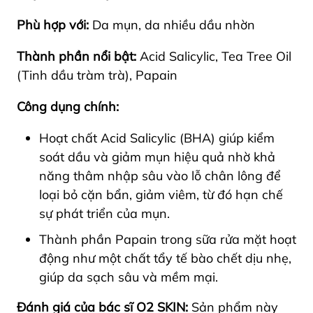
Phù hợp với:
Da mụn, da nhiều dầu nhờn
Thành phần nổi bật:
Acid Salicylic, Tea Tree Oil
(Tinh dầu tràm trà), Papain
Công dụng chính:
Hoạt chất Acid Salicylic (BHA) giúp kiểm
soát dầu và giảm mụn hiệu quả nhờ khả
năng thâm nhập sâu vào lỗ chân lông để
loại bỏ cặn bẩn, giảm viêm, từ đó hạn chế
sự phát triển của mụn.
Thành phần Papain trong sữa rửa mặt hoạt
động như một chất tẩy tế bào chết dịu nhẹ,
giúp da sạch sâu và mềm mại.
Đánh giá của bác sĩ O2 SKIN:
Sản phẩm này