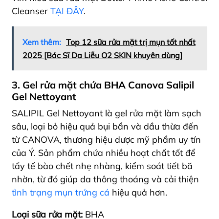
Cleanser
TẠI ĐÂY
.
Xem thêm:
Top 12 sữa rửa mặt trị mụn tốt nhất
2025 [Bác Sĩ Da Liễu O2 SKIN khuyên dùng]
3. Gel rửa mặt chứa BHA Canova Salipil
Gel Nettoyant
SALIPIL Gel Nettoyant là gel rửa mặt làm sạch
sâu, loại bỏ hiệu quả bụi bẩn và dầu thừa đến
từ CANOVA, thương hiệu dược mỹ phẩm uy tín
của Ý. Sản phẩm chứa nhiều hoạt chất tốt để
tẩy tế bào chết nhẹ nhàng, kiểm soát tiết bã
nhờn, từ đó giúp da thông thoáng và cải thiện
tình trạng mụn trứng cá
hiệu quả hơn.
Loại sữa rửa mặt:
BHA