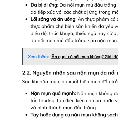
Da bị dị ứng:
Da nổi mụn mủ đầu trắng s
da tiếp xúc với các chất dị ứng trong 
Lối sống và ăn uống
: Ăn thực phẩm có 
thực phẩm chế biến sẵn khiến da yếu và
điều độ, thức khuya, thiếu ngủ hay sử
da nổi mụn mủ đầu trắng sau nặn mụn.
Xem thêm:
Ăn ngọt có nổi mụn không? Giải đ
2.2. Nguyên nhân sau nặn mụn da nổi
Sau khi nặn mụn, da xuất hiện mụn đầu trắ
Nặn mụn quá mạnh:
Nặn mụn không đún
tổn thương, tạo điều kiện cho bã nhờn và
và
hình thành mụn đầu trắng.
Tay hoặc dụng cụ nặn mụn không sạch