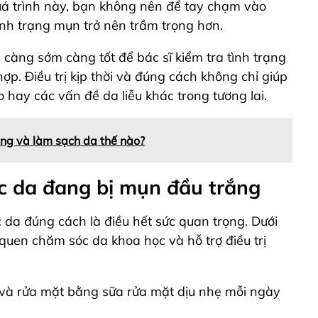
uá trình này, bạn không nên để tay chạm vào
tình trạng mụn trở nên trầm trọng hơn.
n càng sớm càng tốt để bác sĩ kiểm tra tình trạng
ợp. Điều trị kịp thời và đúng cách không chỉ giúp
hay các vấn đề da liễu khác trong tương lai.
ng và làm sạch da thế nào?
óc da đang bị mụn đầu trắng
 da đúng cách là điều hết sức quan trọng. Dưới
 quen chăm sóc da khoa học và hỗ trợ điều trị
g và rửa mặt bằng sữa rửa mặt dịu nhẹ mỗi ngày