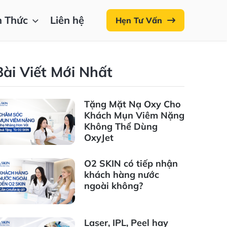
n Thức
Liên hệ
Hẹn Tư Vấn
Bài Viết Mới Nhất
Tặng Mặt Nạ Oxy Cho
Khách Mụn Viêm Nặng
Không Thể Dùng
OxyJet
O2 SKIN có tiếp nhận
khách hàng nước
ngoài không?
Laser, IPL, Peel hay