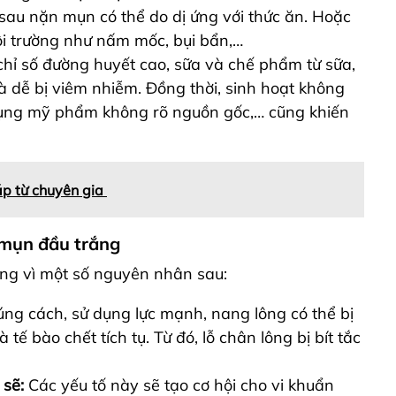
au nặn mụn có thể do dị ứng với thức ăn. Hoặc
môi trường như nấm mốc, bụi bẩn,…
chỉ số đường huyết cao, sữa và chế phẩm từ sữa,
 dễ bị viêm nhiễm. Đồng thời, sinh hoạt không
 dụng mỹ phẩm không rõ nguồn gốc,… cũng khiến
áp từ chuyên gia
 mụn đầu trắng
ng vì một số nguyên nhân sau:
g cách, sử dụng lực mạnh, nang lông có thể bị
 tế bào chết tích tụ.
Từ đó, lỗ chân lông bị bít tắc
 sẽ:
Các yếu tố này sẽ tạo cơ hội cho vi khuẩn