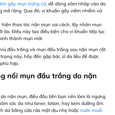
ính gây mụn trứng cá
, dễ dàng xâm nhập vào da
ng mở rộng. Qua đó,
vi khuẩn gây
viêm nhiễm và
 hiện thao tác nặn mụn sai cách, lấy nhân mụn
da. Điều này tạo điều kiện cho vi khuẩn tiếp tục
 hình thành mụn mới.
mủ đầu trắng và mụn đầu trắng sau nặn mụn rất
 trạng này, hãy đến gặp bác sĩ da liễu để được
 phù hợp.
ng nổi mụn đầu trắng do nặn
 do nặn mụn, điều đầu tiên bạn nên làm là ngưng
ăm sóc da như toner, lotion, hay kem dưỡng ẩm.
ạch da bằng sữa rửa mặt dịu nhẹ hoặc
nước muối