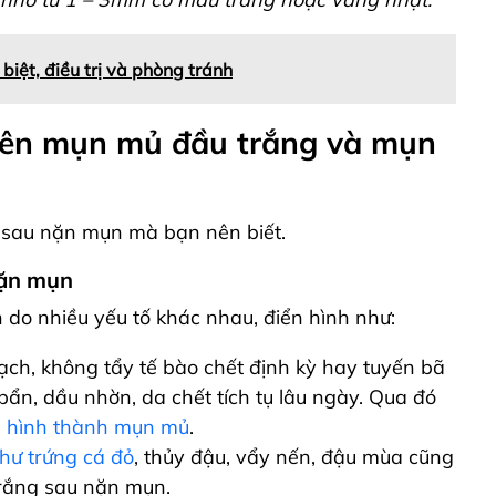
biệt, điều trị và phòng tránh
 lên mụn mủ đầu trắng
và mụn
 sau nặn mụn mà bạn nên biết.
nặn mụn
do nhiều yếu tố khác nhau, điển hình như:
ạch, không tẩy tế bào chết định kỳ hay tuyến bã
ẩn, dầu nhờn, da chết tích tụ lâu ngày. Qua đó
à
hình thành mụn mủ
.
hư trứng cá đỏ
, thủy đậu, vẩy nến, đậu mùa cũng
trắng sau nặn mụn.