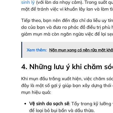
sinh lý
(với làn da nhạy cảm). Trong suốt q
mặt để tránh việc vi khuẩn lây lan và làm 
Tiếp theo, bạn nên đến địa chỉ da liễu uy tí
da của bạn và đưa ra phác đồ điều trị phù h
giảm mụn mà còn ngăn ngừa việc để lại sẹo 
Xem thêm:
Nặn mụn xong có nên rửa mặt khô
4. Những lưu ý khi chăm s
Khi mụn đầu trắng xuất hiện, việc chăm sóc
đây là một số gợi ý giúp bạn xây dựng thói
mụn hiệu quả:
Vệ sinh da sạch sẽ
: Tẩy trang kỹ lưỡn
để loại bỏ bụi bẩn và dầu thừa.