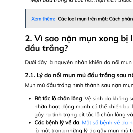
Xem thêm:
Các loại mụn trên mặt: Cách phân 
2. Vì sao nặn mụn xong bị
đầu trắng
?
Dưới đây là nguyên nhân khiến da nổi mụn
2.1. Lý do nổi mụn mủ đầu trắng sau 
Mụn mủ đầu trắng hình thành sau nặn mụn 
Bít tắc lỗ chân lông
: Vệ sinh da không s
nhờn hoạt động mạnh có thể khiến bụi b
gây ra tình trạng bít tắc lỗ chân lông v
Các bệnh lý về da
:
Một số bệnh về da n
là một trong những lý do gây mụn mủ 