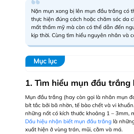
Nặn mụn xong bị lên mụn đầu trắng có t
thực hiện đúng cách hoặc chăm sóc da c
mất thẩm mỹ mà còn có thể dẫn đến ngu
kịp thời. Cùng tìm hiểu nguyên nhân và c
Mục lục
1. Tìm hiểu mụn đầu trắng l
Mụn đầu trắng (hay còn gọi là nhân mụn 
bít tắc bởi bã nhờn, tế bào chết và vi khu
những nốt có kích thước khoảng 1 – 3mm, 
Dấu hiệu nhận biết mụn đầu trắng
là những
xuất hiện ở vùng trán, mũi, cằm và má.