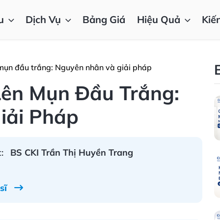
u
Dịch Vụ
Bảng Giá
Hiệu Quả
Kiế
mụn đầu trắng: Nguyên nhân và giải pháp
Lên Mụn Đầu Trắng:
iải Pháp
:
BS CKI Trần Thị Huyền Trang
 sĩ