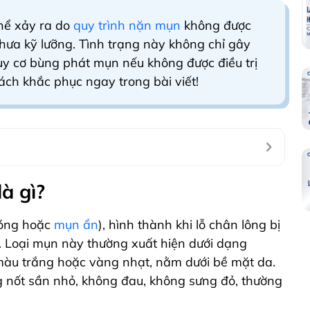
hể xảy ra do
quy trình nặn mụn
không được
hưa kỹ lưỡng. Tình trạng này không chỉ gây
y cơ bùng phát mụn nếu không được điều trị
ách khắc phục ngay trong bài viết!
à gì?
đóng hoặc
mụn ẩn
), hình thành khi lỗ chân lông bị
ẩn. Loại mụn này thường xuất hiện dưới dạng
màu trắng hoặc vàng nhạt, nằm dưới bề mặt da.
 nốt sần nhỏ, không đau, không sưng đỏ, thường