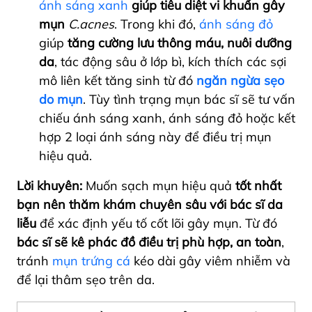
ánh sáng xanh
giúp tiêu diệt vi khuẩn gây
mụn
C.acnes
. Trong khi đó,
ánh sáng đỏ
giúp
tăng cường lưu thông máu, nuôi dưỡng
da
, tác động sâu ở lớp bì, kích thích các sợi
mô liên kết tăng sinh từ đó
ngăn ngừa sẹo
do mụn
. Tùy tình trạng mụn bác sĩ sẽ tư vấn
chiếu ánh sáng xanh, ánh sáng đỏ hoặc kết
hợp 2 loại ánh sáng này để điều trị mụn
hiệu quả.
Lời khuyên:
Muốn sạch mụn hiệu quả
tốt nhất
bạn nên thăm khám chuyên sâu với bác sĩ da
liễu
để xác định yếu tố cốt lõi gây mụn. Từ đó
bác sĩ sẽ kê phác đồ điều trị phù hợp, an toàn
,
tránh
mụn trứng cá
kéo dài gây viêm nhiễm và
để lại thâm sẹo trên da.