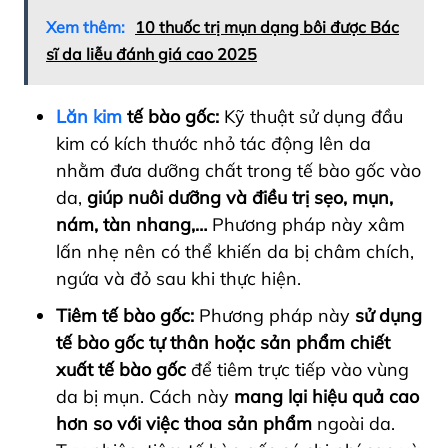
Xem thêm:
10 thuốc trị mụn dạng bôi được Bác
sĩ da liễu đánh giá cao 2025
Lăn kim
tế bào gốc:
Kỹ thuật sử dụng đầu
kim có kích thước nhỏ tác động lên da
nhằm đưa dưỡng chất trong tế bào gốc vào
da,
giúp nuôi dưỡng và điều trị sẹo, mụn,
nám, tàn nhang,…
Phương pháp này xâm
lấn nhẹ nên có thể khiến da bị châm chích,
ngứa và đỏ sau khi thực hiện.
Tiêm tế bào gốc:
Phương pháp này
sử dụng
tế bào gốc tự thân hoặc sản phẩm chiết
xuất tế bào gốc
để tiêm trực tiếp vào vùng
da bị mụn. Cách này
mang lại hiệu quả cao
hơn so với việc thoa sản phẩm
ngoài da.