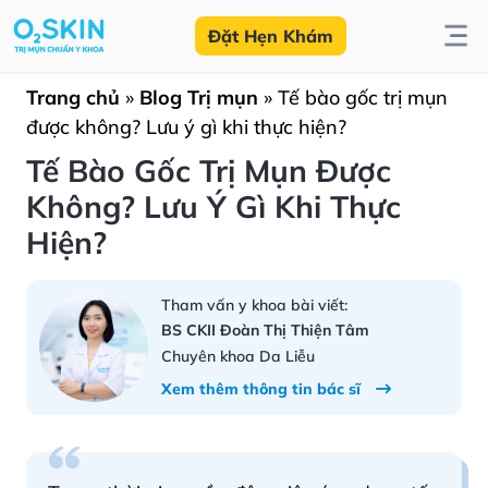
Đặt Hẹn Khám
Trang chủ
»
Blog Trị mụn
»
Tế bào gốc trị mụn
được không? Lưu ý gì khi thực hiện?
Tế Bào Gốc Trị Mụn Được
Không? Lưu Ý Gì Khi Thực
Hiện?
Tham vấn y khoa bài viết:
BS CKII Đoàn Thị Thiện Tâm
Chuyên khoa Da Liễu
Xem thêm thông tin bác sĩ