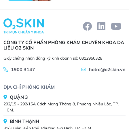
CÔNG TY CỔ PHẦN PHÒNG KHÁM CHUYÊN KHOA DA
LIỄU O2 SKIN
Giấy chứng nhận đăng ký kinh doanh số: 0312950328
1900 3147
hotro@o2skin.vn
ĐỊA CHỈ PHÒNG KHÁM
QUẬN 3
292/15 - 292/15A Cách Mạng Tháng 8, Phường Nhiêu Lộc, TP.
HCM.
BÌNH THẠNH
31/3 Điện Biên Phủ, Phường Gia Định, TP. HCM.