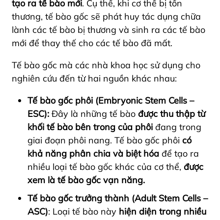
tạo ra tế bào mới
. Cụ thể, khi cơ thể bị tổn
thương, tế bào gốc sẽ phát huy tác dụng chữa
lành các tế bào bị thương và sinh ra các tế bào
mới để thay thế cho các tế bào đã mất.
Tế bào gốc mà các nhà khoa học sử dụng cho
nghiên cứu đến từ hai nguồn khác nhau:
Tế bào gốc phôi (Embryonic Stem Cells –
ESC):
Đây là những tế bào
được thu thập từ
khối tế bào bên trong của phôi
đang trong
giai đoạn phôi nang. Tế bào gốc phôi
có
khả năng phân chia và biệt hóa
để tạo ra
nhiều loại tế bào gốc khác của cơ thể,
được
xem là tế bào gốc vạn năng.
Tế bào gốc trưởng thành (Adult Stem Cells –
ASC)
: Loại tế bào này
hiện diện trong nhiều