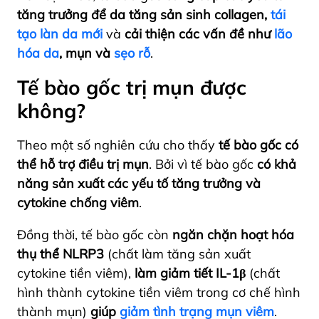
tăng trưởng để da tăng sản sinh collagen,
tái
tạo làn da mới
và
cải thiện các vấn đề như
lão
hóa da
, mụn và
sẹo rỗ
.
Tế bào gốc trị mụn được
không?
Theo một số nghiên cứu cho thấy
tế bào gốc có
thể hỗ trợ điều trị mụn
. Bởi vì tế bào gốc
có khả
năng sản xuất các yếu tố tăng trưởng và
cytokine chống viêm
.
Đồng thời, tế bào gốc còn
ngăn chặn hoạt hóa
thụ thể NLRP3
(chất làm tăng sản xuất
cytokine tiền viêm),
làm giảm tiết IL-1β
(chất
hình thành cytokine tiền viêm trong cơ chế hình
thành mụn)
giúp
giảm tình trạng mụn viêm
.