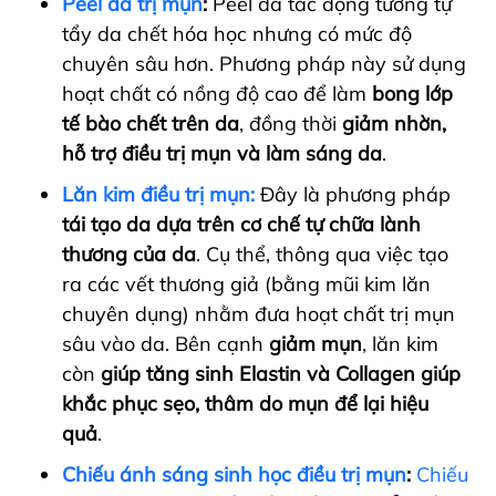
Peel da trị mụn
:
Peel da tác động tương tự
tẩy da chết hóa học nhưng có mức độ
chuyên sâu hơn. Phương pháp này sử dụng
hoạt chất có nồng độ cao để làm
bong lớp
tế bào chết trên da
, đồng thời
giảm nhờn,
hỗ trợ điều trị mụn và làm sáng da
.
Lăn kim điều trị mụn:
Đây là phương pháp
tái tạo da dựa trên cơ chế tự chữa lành
thương của da
. Cụ thể, thông qua việc tạo
ra các vết thương giả (bằng mũi kim lăn
chuyên dụng) nhằm đưa hoạt chất trị mụn
sâu vào da. Bên cạnh
giảm mụn
, lăn kim
còn
giúp tăng sinh Elastin và Collagen giúp
khắc phục sẹo, thâm do mụn để lại hiệu
quả
.
Chiếu ánh sáng sinh học điều trị mụn
:
Chiếu