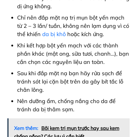
dị ứng không.
Chỉ nên đắp mặt nạ trị mụn bột yến mạch
từ 2 – 3 lần/ tuần, không nên lạm dụng vì có
thể khiến
da bị khô
hoặc kích ứng.
Khi kết hợp bột yến mạch với các thành
phần khác (mật ong, sữa tươi, chanh…), bạn
cần chọn các nguyên liệu an toàn.
Sau khi đắp mặt nạ bạn hãy rửa sạch để
tránh sót lại cặn bột trên da gây bít tắc lỗ
chân lông.
Nên dưỡng ẩm, chống nắng cho da để
tránh da bị thâm sạm.
Xem thêm:
Bôi kem trị mụn trước hay sau kem
chống nắng? Các lưu ý cần biết