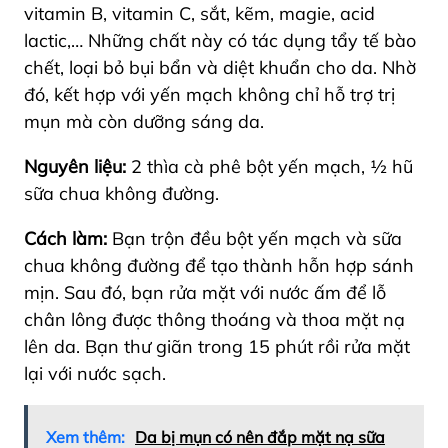
vitamin B, vitamin C, sắt, kẽm, magie, acid
lactic,… Những chất này có tác dụng tẩy tế bào
chết, loại bỏ bụi bẩn và diệt khuẩn cho da. Nhờ
đó, kết hợp với yến mạch không chỉ hỗ trợ trị
mụn mà còn dưỡng sáng da.
Nguyên liệu:
2 thìa cà phê bột yến mạch, ½ hũ
sữa chua không đường.
Cách làm:
Bạn trộn đều bột yến mạch và sữa
chua không đường để tạo thành hỗn hợp sánh
mịn. Sau đó, bạn rửa mặt với nước ấm để lỗ
chân lông được thông thoáng và thoa mặt nạ
lên da. Bạn thư giãn trong 15 phút rồi rửa mặt
lại với nước sạch.
Xem thêm:
Da bị mụn có nên đắp mặt nạ sữa