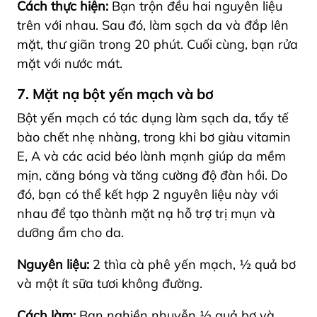
Cách thực hiện:
Bạn trộn đều hai nguyên liệu
trên với nhau. Sau đó, làm sạch da và đắp lên
mặt, thư giãn trong 20 phút. Cuối cùng, bạn rửa
mặt với nước mát.
7. Mặt nạ bột yến mạch và bơ
Bột yến mạch có tác dụng làm sạch da, tẩy tế
bào chết nhẹ nhàng, trong khi bơ giàu vitamin
E, A và các acid béo lành mạnh giúp da mềm
mịn, căng bóng và tăng cường độ đàn hồi. Do
đó, bạn có thể kết hợp 2 nguyên liệu này với
nhau để tạo thành mặt nạ hỗ trợ trị mụn và
dưỡng ẩm cho da.
Nguyên liệu:
2 thìa cà phê yến mạch, ½ quả bơ
và một ít sữa tươi không đường.
Cách làm:
Bạn nghiền nhuyễn ½ quả bơ và