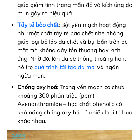
giúp giảm tình trạng mẩn đỏ và kích ứng do
mụn gây ra hiệu quả.
Tẩy tế bào chết
:
Bột yến mạch hoạt động
như một chất tẩy tế bào chết nhẹ nhàng,
giúp loại bỏ lớp da chết và bụi bẩn trên bề
mặt mà không gây tổn thương hay kích
ứng. Nhờ đó, làn da sẽ thông thoáng hơn,
hỗ trợ
quá trình tái tạo da mới
và ngăn
ngừa mụn.
Chống oxy hoá:
Trong yến mạch có chứa
khoảng 300 phần triệu (ppm)
Avenanthramide – hợp chất phenolic có
khả năng chống oxy hóa ở nhiều loại tế bào
khác nhau.