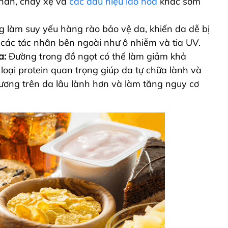
nhăn, chảy xệ và
các dấu hiệu lão hóa
khác sớm
 làm suy yếu hàng rào bảo vệ da, khiến da dễ bị
i các tác nhân bên ngoài như ô nhiễm và tia UV.
a:
Đường trong đồ ngọt có thể làm giảm khả
loại protein quan trọng giúp da tự chữa lành và
thương trên da lâu lành hơn và làm tăng nguy cơ