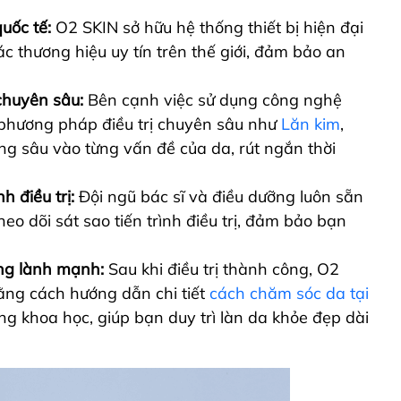
quốc tế:
O2 SKIN sở hữu hệ thống thiết bị hiện đại
ác thương hiệu uy tín trên thế giới, đảm bảo an
chuyên sâu:
Bên cạnh việc sử dụng công nghệ
 phương pháp điều trị chuyên sâu như
Lăn kim
,
ng sâu vào từng vấn đề của da, rút ngắn thời
 điều trị:
Đội ngũ bác sĩ và điều dưỡng luôn sẵn
eo dõi sát sao tiến trình điều trị, đảm bảo bạn
ng lành mạnh:
Sau khi điều trị thành công, O2
ằng cách hướng dẫn chi tiết
cách chăm sóc da tại
ống khoa học, giúp bạn duy trì làn da khỏe đẹp dài