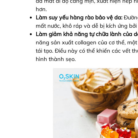
da mất đi độ căng mịn, xuất hiện nếp 
hơn.
Làm suy yếu hàng rào bảo vệ da:
Đường
mất nước, khô ráp và dễ bị kích ứng bở
Làm giảm khả năng tự chữa lành của d
năng sản xuất collagen của cơ thể, một 
tái tạo. Điều này có thể khiến các vết 
hình thành sẹo.