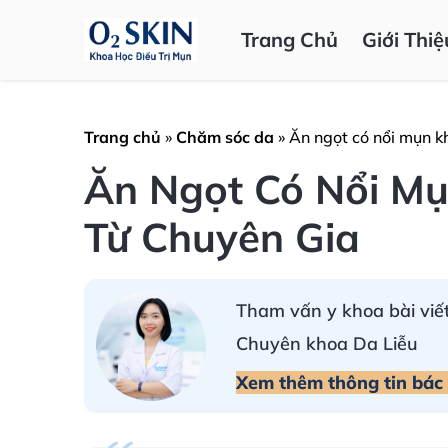
Trang Chủ
Giới Thiệ
Trang chủ
»
Chăm sóc da
»
Ăn ngọt có nổi mụn k
Ăn Ngọt Có Nổi Mụ
Từ Chuyên Gia
Tham vấn y khoa bài viết
Chuyên khoa Da Liễu
Xem thêm thông tin bác