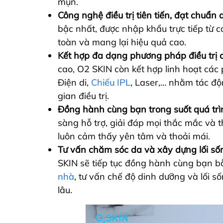
mụn.
Công nghệ điều trị tiên tiến, đạt chuẩn 
bậc nhất, được nhập khẩu trực tiếp từ c
toàn và mang lại hiệu quả cao.
Kết hợp đa dạng phương pháp điều trị 
cao, O2 SKIN còn kết hợp linh hoạt các
Điện di,
Chiếu IPL
, Laser,… nhằm tác độ
gian điều trị.
Đồng hành cùng bạn trong suốt quá trình
sàng hỗ trợ, giải đáp mọi thắc mắc và th
luôn cảm thấy yên tâm và thoải mái.
Tư vấn chăm sóc da và xây dựng lối số
SKIN sẽ tiếp tục đồng hành cùng bạn b
nhà
, tư vấn chế độ dinh dưỡng và lối s
lâu.