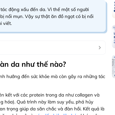
 tác động xấu đến da. Vì thế một số người
ị nổi mụn. Vậy sự thật ăn đồ ngọt có bị nổi
 viết.
làn da như thế nào?
 ảnh hưởng đến sức khỏe mà còn gây ra những tác
ên kết với các protein trong da như collagen và
ờng hóa). Quá trình này làm suy yếu, phá hủy
an trọng giúp da săn chắc và đàn hồi. Kết quả là