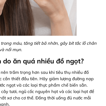
rong máu, tăng tiết bã nhờn, gây bít tắc lỗ chân
và nổi mụn.
ụn do ăn quá nhiều đồ ngọt?
nên trầm trọng hơn sau khi tiêu thụ nhiều đồ
ớc cần thiết đầu tiên. Hãy giảm lượng đường nạp
ớc ngọt và các loại thực phẩm chế biến sẵn.
 cây tươi, ngũ cốc nguyên hạt và các loại hạt để
hất xơ cho cơ thể. Đồng thời uống đủ nước mỗi
mạnh.