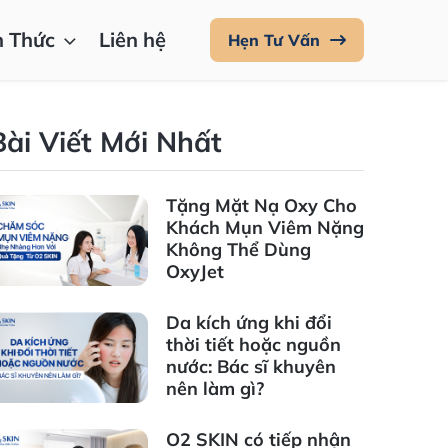
n Thức
Liên hệ
Hẹn Tư Vấn
Bài Viết Mới Nhất
Tặng Mặt Nạ Oxy Cho
Khách Mụn Viêm Nặng
Không Thể Dùng
OxyJet
Da kích ứng khi đổi
thời tiết hoặc nguồn
nước: Bác sĩ khuyên
nên làm gì?
O2 SKIN có tiếp nhận