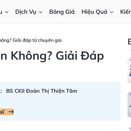
u
Dịch Vụ
Bảng Giá
Hiệu Quả
Kiế
hông? Giải đáp từ chuyên gia
n Không? Giải Đáp
:
BS CKII Đoàn Thị Thiện Tâm
 sĩ