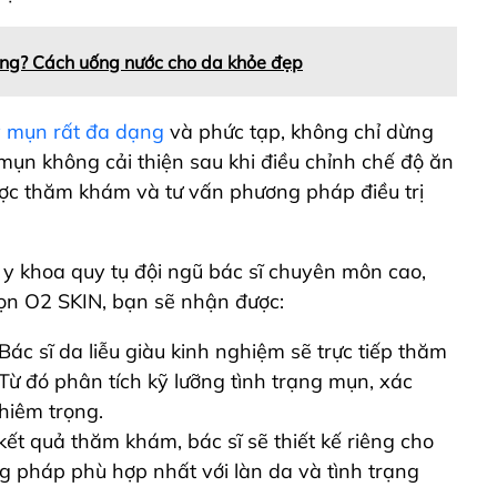
ng? Cách uống nước cho da khỏe đẹp
 mụn rất đa dạng
và phức tạp, không chỉ dừng
 mụn không cải thiện sau khi điều chỉnh chế độ ăn
ược thăm khám và tư vấn phương pháp điều trị
y khoa quy tụ đội ngũ bác sĩ chuyên môn cao,
ọn O2 SKIN, bạn sẽ nhận được:
Bác sĩ da liễu giàu kinh nghiệm sẽ trực tiếp thăm
Từ đó phân tích kỹ lưỡng tình trạng mụn, xác
hiêm trọng.
ết quả thăm khám, bác sĩ sẽ thiết kế riêng cho
ng pháp phù hợp nhất với làn da và tình trạng