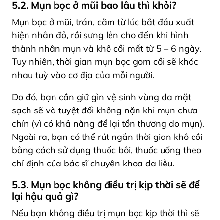
5.2. Mụn bọc ở mũi bao lâu thì khỏi?
Mụn bọc ở mũi, trán, cằm từ lúc bắt đầu xuất
hiện nhân đỏ, rồi sưng lên cho đến khi hình
thành nhân mụn và khô cồi mất từ 5 – 6 ngày.
Tuy nhiên, thời gian mụn bọc gom cồi sẽ khác
nhau tuỳ vào cơ địa của mỗi người.
Do đó, bạn cần giữ gìn vệ sinh vùng da mặt
sạch sẽ và tuyệt đối không nặn khi mụn chưa
chín (vì có khả năng để lại tổn thương do mụn).
Ngoài ra, bạn có thể rút ngắn thời gian khô cồi
bằng cách sử dụng thuốc bôi, thuốc uống theo
chỉ định của bác sĩ chuyên khoa da liễu.
5.3. Mụn bọc không điều trị kịp thời sẽ để
lại hậu quả gì?
Nếu bạn không điều trị mụn bọc kịp thời thì sẽ