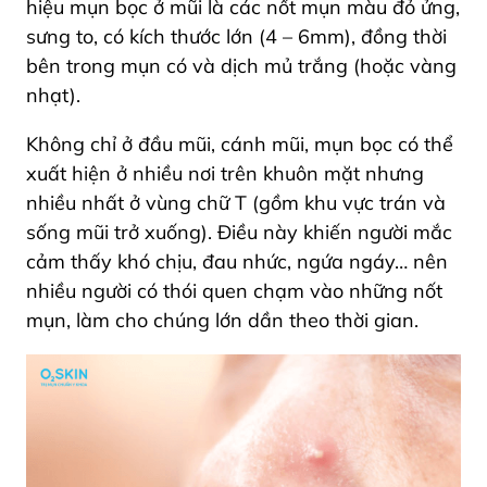
hiệu mụn bọc ở mũi là các nốt mụn màu đỏ ửng,
sưng to, có kích thước lớn (4 – 6mm), đồng thời
bên trong mụn có và dịch mủ trắng (hoặc vàng
nhạt).
Không chỉ ở đầu mũi, cánh mũi, mụn bọc có thể
xuất hiện ở nhiều nơi trên khuôn mặt nhưng
nhiều nhất ở vùng chữ T (gồm khu vực trán và
sống mũi trở xuống). Điều này khiến người mắc
cảm thấy khó chịu, đau nhức, ngứa ngáy… nên
nhiều người có thói quen chạm vào những nốt
mụn, làm cho chúng lớn dần theo thời gian.