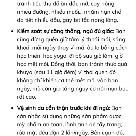
tránh tiêu thụ đồ ăn dầu mỡ, cay nóng,
nhiều đường, nhiều muối… nhằm hạn chế
da tiết nhiều dầu, gây bít tắc nang lông.
Kiểm soát sự căng thẳng, ngủ đủ giấc:
Bạn
cũng đừng quên giữ tâm lý thoải mái, sảng
khoái mỗi ngày thay vì mãi âu lo bằng cách
học thiền, học yoga, đi bộ sau giờ làm, giờ
học mệt mỏi. Đồng thời, bạn tránh thức quá
khuya (sau 11 giờ đêm) vì thói quen đó
không chỉ khiến cơ thể mệt mỏi vào ban
ngày, mà còn gia tăng nguy cơ nổi mụn bọc
rất cao.
Vệ sinh da cẩn thận trước khi đi ngủ:
Bạn
cân nhắc sử dụng những sản phẩm dược
mỹ phẩm an toàn, lành tính để tẩy trang,
rửa mặt đều đặn 2 lần/ngày. Bên cạnh đó,