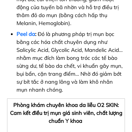
động của tuyến bã nhờn và hỗ trợ điều trị
thâm đỏ do mụn (bằng cách hấp thụ
Melanin, Hemoglobin).
Peel da
:
Đó là phương pháp trị mụn bọc
bằng các hóa chất chuyên dụng như
Salicylic Acid, Glycolic Acid, Mandelic Acid…
nhằm mục đích làm bong tróc các tế bào
sừng dư, tế bào da chết, vi khuẩn gây mụn,
bụi bẩn, cặn trang điểm… Nhờ đó giảm bớt
sự bít tắc ở nang lông và làm khô nhân
mụn nhanh chóng.
Phòng khám chuyên khoa da liễu O2 SKIN:
Cam kết điều trị mụn giá sinh viên, chất lượng
chuẩn Y khoa