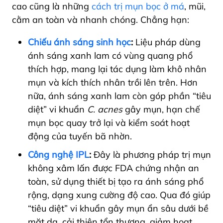
cao cũng là những
cách trị mụn bọc ở má
, mũi,
cằm an toàn và nhanh chóng. Chẳng hạn:
Chiếu ánh sáng sinh học
:
Liệu pháp dùng
ánh sáng xanh lam có vùng quang phổ
thích hợp, mang lại tác dụng làm khô nhân
mụn và kích thích nhân trồi lên trên. Hơn
nữa, ánh sáng xanh lam còn góp phần “tiêu
diệt” vi khuẩn
C. acnes
gây mụn, hạn chế
mụn bọc quay trở lại và kiểm soát hoạt
động của tuyến bã nhờn.
Công nghệ IPL
:
Đây là phương pháp trị mụn
không xâm lấn được FDA chứng nhận an
toàn, sử dụng thiết bị tạo ra ánh sáng phổ
rộng, dạng xung cường độ cao. Qua đó giúp
“tiêu diệt” vi khuẩn gây mụn ẩn sâu dưới bề
mặt da, cải thiện tổn thương, giảm hoạt