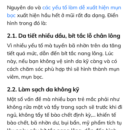
Nguyên do và
các yếu tố làm dễ xuất hiện mụn
bọc
xuất hiện hầu hết ở mũi rất đa dạng. Điển
hình trong đó là:
2.1. Da tiết nhiều dầu, bít tắc lỗ chân lông
Vì nhiều yếu tố mà tuyến bã nhờn trên da tăng
tiết quá mức, dẫn đến bít tắc nang lông. Lúc
này, nếu bạn không vệ sinh da kỹ càng và có
cách chăm sóc phù hợp thì sẽ hình thành mụn
viêm, mụn bọc.
2.2. Làm sạch da không kỹ
Một số vấn đề mà nhiều bạn trẻ mắc phải như
không rửa mặt và tẩy trang sạch sẽ trước khi đi
ngủ, không tẩy tế bào chết định kỳ,… khiến tế
bào chết, bã nhờn dư, bụi bẩn, mỹ phẩm tích tụ