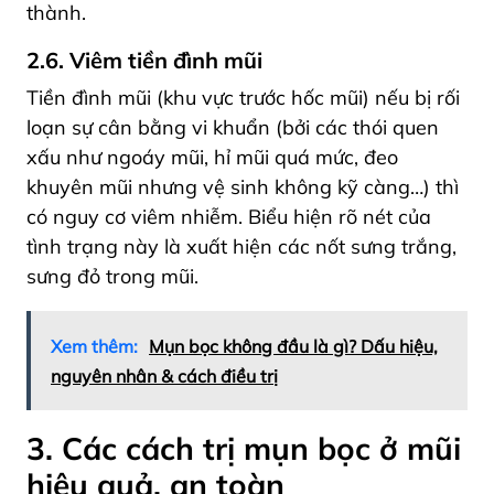
thành.
2.6. Viêm tiền đình mũi
Tiền đình mũi (khu vực trước hốc mũi) nếu bị rối
loạn sự cân bằng vi khuẩn (bởi các thói quen
xấu như ngoáy mũi, hỉ mũi quá mức, đeo
khuyên mũi nhưng vệ sinh không kỹ càng…) thì
có nguy cơ viêm nhiễm. Biểu hiện rõ nét của
tình trạng này là xuất hiện các nốt sưng trắng,
sưng đỏ trong mũi.
Xem thêm:
Mụn bọc không đầu là gì? Dấu hiệu,
nguyên nhân & cách điều trị
3. Các cách trị mụn bọc ở mũi
hiệu quả, an toàn