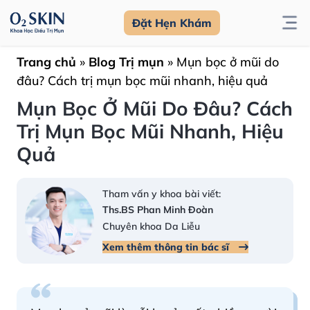
Đặt Hẹn Khám
Trang chủ
»
Blog Trị mụn
»
Mụn bọc ở mũi do
đâu? Cách trị mụn bọc mũi nhanh, hiệu quả
Mụn Bọc Ở Mũi Do Đâu? Cách
Trị Mụn Bọc Mũi Nhanh, Hiệu
Quả
Tham vấn y khoa bài viết:
Ths.BS Phan Minh Đoàn
Chuyên khoa Da Liễu
Xem thêm thông tin bác sĩ