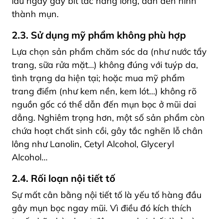
lâu ngày gây bít tắc nang lông, dẫn đến hình
thành mụn.
2.3. Sử dụng mỹ phẩm không phù hợp
Lựa chọn sản phẩm chăm sóc da (như nước tẩy
trang, sữa rửa mặt…) không đúng với tuýp da,
tình trạng da hiện tại; hoặc mua mỹ phẩm
trang điểm (như kem nền, kem lót…) không rõ
nguồn gốc có thể dẫn đến mụn bọc ở mũi dai
dẳng. Nghiêm trọng hơn, một số sản phẩm còn
chứa hoạt chất sinh cồi, gây tắc nghẽn lỗ chân
lông như Lanolin, Cetyl Alcohol, Glyceryl
Alcohol…
2.4. Rối loạn nội tiết tố
Sự mất cân bằng nội tiết tố là yếu tố hàng đầu
gây mụn bọc ngay mũi. Vì điều đó kích thích