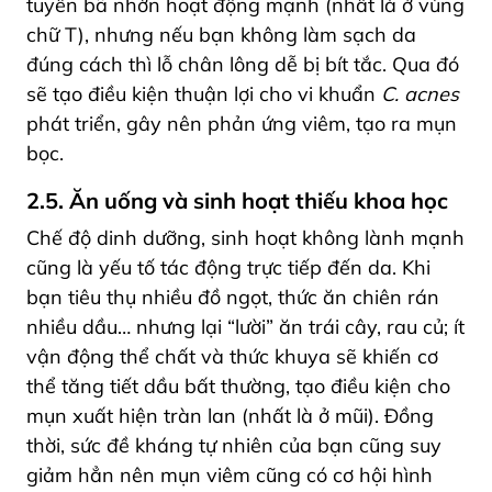
tuyến bã nhờn hoạt động mạnh (nhất là ở vùng
chữ T), nhưng nếu bạn không làm sạch da
đúng cách thì lỗ chân lông dễ bị bít tắc. Qua đó
sẽ tạo điều kiện thuận lợi cho vi khuẩn
C. acnes
phát triển, gây nên phản ứng viêm, tạo ra mụn
bọc.
2.5. Ăn uống và sinh hoạt thiếu khoa học
Chế độ dinh dưỡng, sinh hoạt không lành mạnh
cũng là yếu tố tác động trực tiếp đến da. Khi
bạn tiêu thụ nhiều đồ ngọt, thức ăn chiên rán
nhiều dầu… nhưng lại “lười” ăn trái cây, rau củ; ít
vận động thể chất và thức khuya sẽ khiến cơ
thể tăng tiết dầu bất thường, tạo điều kiện cho
mụn xuất hiện tràn lan (nhất là ở mũi). Đồng
thời, sức đề kháng tự nhiên của bạn cũng suy
giảm hẳn nên mụn viêm cũng có cơ hội hình