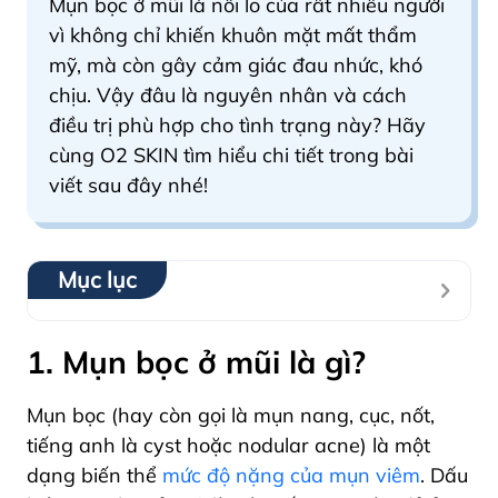
Mụn bọc ở mũi là nỗi lo của rất nhiều người
vì không chỉ khiến khuôn mặt mất thẩm
mỹ, mà còn gây cảm giác đau nhức, khó
chịu. Vậy đâu là nguyên nhân và cách
điều trị phù hợp cho tình trạng này? Hãy
cùng O2 SKIN tìm hiểu chi tiết trong bài
viết sau đây nhé!
Mục lục
1. Mụn bọc ở mũi là gì?
Mụn bọc
(hay còn gọi là mụn nang, cục, nốt,
tiếng anh là cyst hoặc nodular acne) là một
dạng biến thể
mức độ nặng của mụn viêm
. Dấu