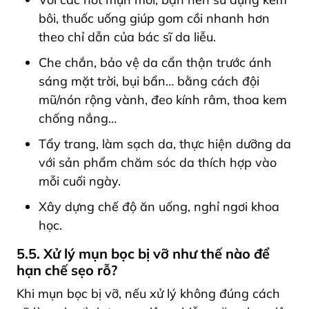
bôi, thuốc uống giúp gom cồi nhanh hơn
theo chỉ dẫn của bác sĩ da liễu.
Che chắn, bảo vệ da cẩn thận trước ánh
sáng mặt trời, bụi bẩn… bằng cách đội
mũ/nón rộng vành, đeo kính râm, thoa kem
chống nắng…
Tẩy trang, làm sạch da, thực hiện dưỡng da
với sản phẩm chăm sóc da thích hợp vào
mỗi cuối ngày.
Xây dựng chế độ ăn uống, nghỉ ngơi khoa
học.
5.5. Xử lý mụn bọc bị vỡ như thế nào để
hạn chế sẹo rỗ?
Khi mụn bọc bị vỡ, nếu xử lý không đúng cách