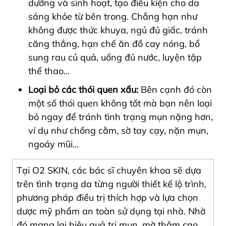
dưỡng và sinh hoạt, tạo điều kiện cho da
sáng khỏe từ bên trong. Chẳng hạn như
không được thức khuya, ngủ đủ giấc, tránh
căng thẳng, hạn chế ăn đồ cay nóng, bổ
sung rau củ quả, uống đủ nước, luyện tập
thể thao…
Loại bỏ các thói quen xấu:
Bên cạnh đó còn
một số thói quen không tốt mà bạn nên loại
bỏ ngay để tránh tình trạng mụn nặng hơn,
ví dụ như chống cằm, sờ tay cạy, nặn mụn,
ngoáy mũi…
Tại O2 SKIN, các bác sĩ chuyên khoa sẽ dựa
trên tình trạng da từng người thiết kế lộ trình,
phương pháp điều trị thích hợp và lựa chọn
dược mỹ phẩm an toàn sử dụng tại nhà. Nhờ
đó mang lại hiệu quả trị mụn, mờ thâm cao