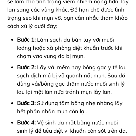
sẽ làm cho tình trạng viêm nhiễm nặng hơn, lây
lan sang các vùng khác. Để hạn chế được tình
trạng sẹo khi mụn vỡ, bạn cân nhắc tham khảo
cách xử lý dưới đây:
Bước 1:
Làm sạch da bàn tay với muối
loãng hoặc xà phòng diệt khuẩn trước khi
chạm vào vùng da bị mụn.
Bước 2:
Lấy vải mềm hay bông gạc y tế lau
sạch dịch mủ bị vỡ quanh nốt mụn. Sau đó
dùng vải/bông gạc thấm nước muối sinh lý
lau lại một lần nữa tránh mụn lây lan.
Bước 3:
Sử dụng tăm bông nhẹ nhàng lấy
hết phần nhân mụn còn lại.
Bước 4:
Vệ sinh da mặt bằng nước muối
sinh lý để tiêu diệt vi khuẩn còn sót trên da.