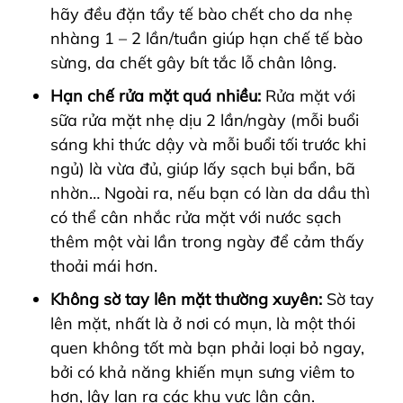
hãy đều đặn tẩy tế bào chết cho da nhẹ
nhàng 1 – 2 lần/tuần giúp hạn chế tế bào
sừng, da chết gây bít tắc lỗ chân lông.
Hạn chế rửa mặt quá nhiều:
Rửa mặt với
sữa rửa mặt nhẹ dịu 2 lần/ngày (mỗi buổi
sáng khi thức dậy và mỗi buổi tối trước khi
ngủ) là vừa đủ, giúp lấy sạch bụi bẩn, bã
nhờn… Ngoài ra, nếu bạn có làn da dầu thì
có thể cân nhắc rửa mặt với nước sạch
thêm một vài lần trong ngày để cảm thấy
thoải mái hơn.
Không sờ tay lên mặt thường xuyên:
Sờ tay
lên mặt, nhất là ở nơi có mụn, là một thói
quen không tốt mà bạn phải loại bỏ ngay,
bởi có khả năng khiến mụn sưng viêm to
hơn, lây lan ra các khu vực lân cận.