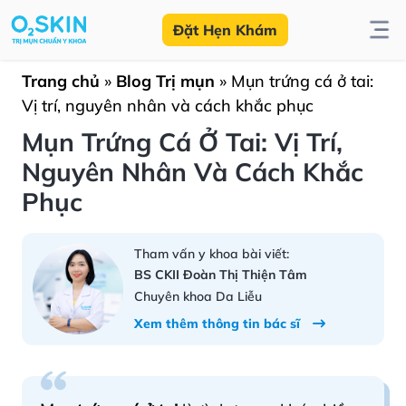
Đặt Hẹn Khám
Trang chủ
»
Blog Trị mụn
»
Mụn trứng cá ở tai:
Vị trí, nguyên nhân và cách khắc phục
Mụn Trứng Cá Ở Tai: Vị Trí,
Nguyên Nhân Và Cách Khắc
Phục
Tham vấn y khoa bài viết:
BS CKII Đoàn Thị Thiện Tâm
Chuyên khoa Da Liễu
Xem thêm thông tin bác sĩ