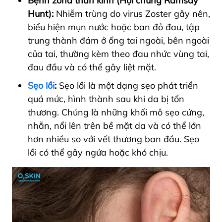
Bệnh zona thần kinh (Hội chứng Ramsay
Hunt):
Nhiễm trùng do virus Zoster gây nên,
biểu hiện mụn nước hoặc ban đỏ đau, tập
trung thành đám ở ống tai ngoài, bên ngoài
của tai, thường kèm theo đau nhức vùng tai,
đau đầu và có thể gây liệt mặt.
Sẹo lồi
:
Sẹo lồi là một dạng sẹo phát triển
quá mức, hình thành sau khi da bị tổn
thương. Chúng là những khối mô sẹo cứng,
nhẵn, nổi lên trên bề mặt da và có thể lớn
hơn nhiều so với vết thương ban đầu. Sẹo
lồi có thể gây ngứa hoặc khó chịu.