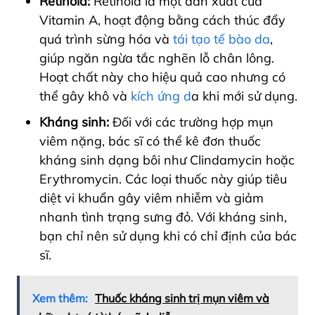
Retinoid:
Retinoid là một dẫn xuất của
Vitamin A, hoạt động bằng cách thúc đẩy
quá trình sừng hóa và
tái tạo tế bào da
,
giúp ngăn ngừa tắc nghẽn lỗ chân lông.
Hoạt chất này cho hiệu quả cao nhưng có
thể gây khô và
kích ứng d
a khi mới sử dụng.
Kháng sinh:
Đối với các trường hợp mụn
viêm nặng, bác sĩ có thể kê đơn thuốc
kháng sinh dạng bôi như Clindamycin hoặc
Erythromycin. Các loại thuốc này giúp tiêu
diệt vi khuẩn gây viêm nhiễm và giảm
nhanh tình trạng sưng đỏ. Với kháng sinh,
bạn chỉ nên sử dụng khi có chỉ định của bác
sĩ.
Xem thêm:
Thuốc kháng sinh trị mụn viêm và