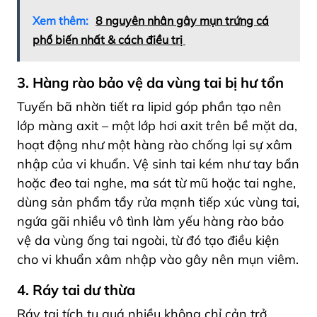
Xem thêm:
8 nguyên nhân gây mụn trứng cá
phổ biến nhất & cách điều trị
3. Hàng rào bảo vệ da vùng tai bị hư tổn
Tuyến bã nhờn tiết ra lipid góp phần tạo nên
lớp màng axit – một lớp hơi axit trên bề mặt da,
hoạt động như một hàng rào chống lại sự xâm
nhập của vi khuẩn. Vệ sinh tai kém như tay bẩn
hoặc đeo tai nghe, ma sát từ mũ hoặc tai nghe,
dùng sản phẩm tẩy rửa mạnh tiếp xúc vùng tai,
ngứa gãi nhiều vô tình làm yếu hàng rào bảo
vệ da vùng ống tai ngoài, từ đó tạo điều kiện
cho vi khuẩn xâm nhập vào gây nên mụn viêm.
4. Ráy tai dư thừa
Ráy tai tích tụ quá nhiều không chỉ cản trở