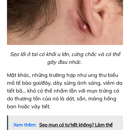
Sẹo lồi ở tai có khối u lớn, cứng chắc và có thể
gây đau nhức.
Mặt khác, những trường hợp như ung thư biểu
mô tế bào gai/đáy, dày sừng ánh sáng, viêm da
tiết bã… khó có thể nhầm lẫn với mụn trứng cá
do thương tổn của nó là dát, sẩn, mảng hồng
ban hoặc vảy tiết.
Xem thêm:
Sẹo mụn có tự hết không? Làm thế