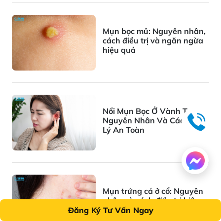
Mụn bọc mủ: Nguyên nhân,
cách điều trị và ngăn ngừa
hiệu quả
Nổi Mụn Bọc Ở Vành Tai: 8
Nguyên Nhân Và Cách Xử
Lý An Toàn
Mụn trứng cá ở cổ: Nguyên
nhân và cách điều trị hiệu
quả
Đăng Ký Tư Vấn Ngay