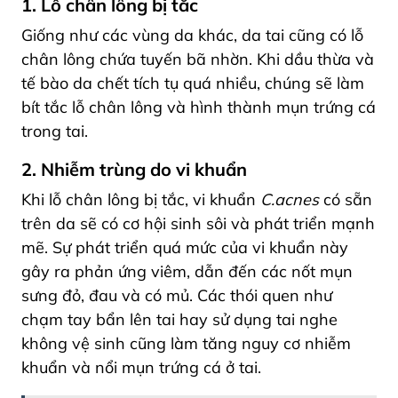
1. Lỗ chân lông bị tắc
Giống như các vùng da khác, da tai cũng có lỗ
chân lông chứa tuyến bã nhờn. Khi dầu thừa và
tế bào da chết tích tụ quá nhiều, chúng sẽ làm
bít tắc lỗ chân lông và hình thành mụn trứng cá
trong tai.
2. Nhiễm trùng do vi khuẩn
Khi lỗ chân lông bị tắc, vi khuẩn
C.acnes
có sẵn
trên da sẽ có cơ hội sinh sôi và phát triển mạnh
mẽ. Sự phát triển quá mức của vi khuẩn này
gây ra phản ứng viêm, dẫn đến các nốt mụn
sưng đỏ, đau và có mủ. Các thói quen như
chạm tay bẩn lên tai hay sử dụng tai nghe
không vệ sinh cũng làm tăng nguy cơ nhiễm
khuẩn và nổi mụn trứng cá ở tai.