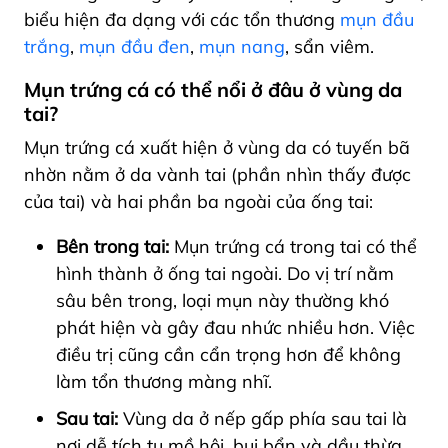
biểu hiện đa dạng với các tổn thương
mụn đầu
trắng
,
mụn đầu đen
,
mụn nang
, sẩn viêm.
Mụn trứng cá có thể nổi ở đâu ở vùng da
tai?
Mụn trứng cá xuất hiện ở vùng da có tuyến bã
nhờn nằm ở da vành tai (phần nhìn thấy được
của tai) và hai phần ba ngoài của ống tai:
Bên trong tai:
Mụn trứng cá trong tai
có thể
hình thành ở ống tai ngoài. Do vị trí nằm
sâu bên trong, loại mụn này thường khó
phát hiện và gây đau nhức nhiều hơn. Việc
điều trị cũng cần cẩn trọng hơn để không
làm tổn thương màng nhĩ.
Sau tai:
Vùng da ở nếp gấp phía sau tai là
nơi dễ tích tụ mồ hôi, bụi bẩn và dầu thừa.