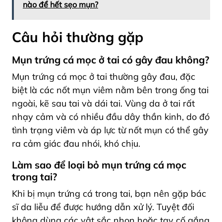
nào để hết sẹo mụn?
Câu hỏi thường gặp
Mụn trứng cá mọc ở tai có gây đau không?
Mụn trứng cá mọc ở tai thường gây đau, đặc
biệt là các
nốt mụn viêm nằm bên trong ống tai
ngoài, kẽ sau tai và dái tai
. Vùng da ở tai rất
nhạy cảm và có nhiều đầu dây thần kinh, do đó
tình trạng viêm và áp lực từ nốt mụn có thể gây
ra cảm giác đau nhói, khó chịu.
Làm sao để loại bỏ mụn trứng cá mọc
trong tai?
Khi bị mụn trứng cá trong tai, bạn nên gặp bác
sĩ da liễu để được hướng dẫn xử lý. Tuyệt đối
không dùng các vật sắc nhọn hoặc tay cố gắng