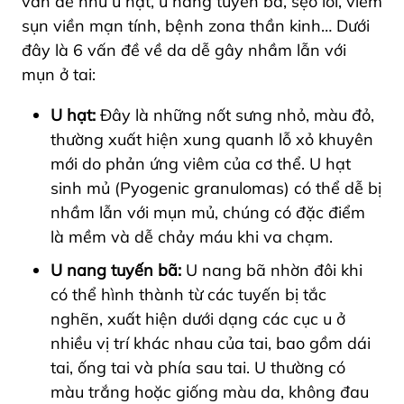
vấn đề như u hạt, u nang tuyến bã, sẹo lồi, viêm
sụn viền mạn tính, bệnh zona thần kinh… Dưới
đây là 6 vấn đề về da dễ gây nhầm lẫn với
mụn ở tai:
U hạt:
Đây là những nốt sưng nhỏ, màu đỏ,
thường xuất hiện xung quanh lỗ xỏ khuyên
mới do phản ứng viêm của cơ thể. U hạt
sinh mủ (Pyogenic granulomas) có thể dễ bị
nhầm lẫn với mụn mủ, chúng có đặc điểm
là mềm và dễ chảy máu khi va chạm.
U nang tuyến bã:
U nang bã nhờn đôi khi
có thể hình thành từ các tuyến bị tắc
nghẽn, xuất hiện dưới dạng các cục u ở
nhiều vị trí khác nhau của tai, bao gồm dái
tai, ống tai và phía sau tai. U thường có
màu trắng hoặc giống màu da, không đau