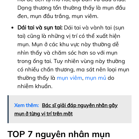
Dạng thương tổn thường thấy là mụn đầu
đen, mụn đầu trắng, mụn viêm.
Dái tai và sụn tai:
Dái tai và vành tai (sụn
tai) cũng là những vị trí có thể xuất hiện
mụn. Mụn ở các khu vực này thường dễ
nhìn thấy và chăm sóc hơn so với mụn
trong ống tai.
Tuy nhiên vùng này thường
có nhiều chấn thương, ma sát nên loại mụn
thường thấy là
mụn viêm
,
mụn mủ
do
nhiễm khuẩn.
Xem thêm:
Bác sĩ giải đáp nguyên nhân gây
mụn ở từng vị trí trên mặt
TOP 7 nguyên nhân mụn