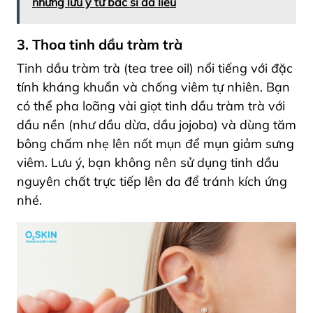
những lưu ý từ bác sĩ da liễu
3. Thoa tinh dầu tràm trà
Tinh dầu tràm trà (tea tree oil) nổi tiếng với đặc
tính kháng khuẩn và chống viêm tự nhiên. Bạn
có thể pha loãng vài giọt tinh dầu tràm trà với
dầu nền (như dầu dừa, dầu jojoba) và dùng tăm
bông chấm nhẹ lên nốt mụn để mụn giảm sưng
viêm. Lưu ý, bạn không nên sử dụng tinh dầu
nguyên chất trực tiếp lên da để tránh kích ứng
nhé.