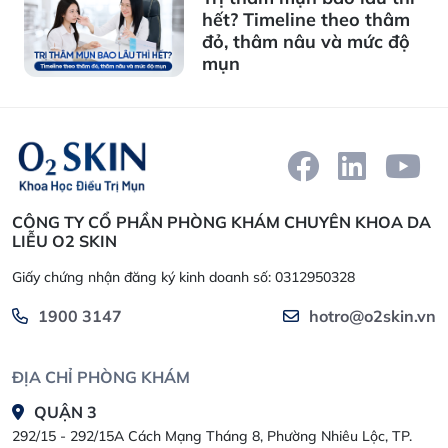
hết? Timeline theo thâm
đỏ, thâm nâu và mức độ
mụn
CÔNG TY CỔ PHẦN PHÒNG KHÁM CHUYÊN KHOA DA
LIỄU O2 SKIN
Giấy chứng nhận đăng ký kinh doanh số: 0312950328
1900 3147
hotro@o2skin.vn
ĐỊA CHỈ PHÒNG KHÁM
QUẬN 3
292/15 - 292/15A Cách Mạng Tháng 8, Phường Nhiêu Lộc, TP.