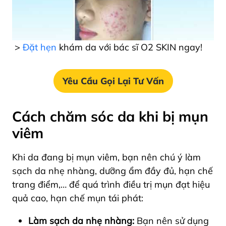
>
Đặt hẹn
khám da với bác sĩ O2 SKIN ngay!
Yêu Cầu Gọi Lại Tư Vấn
Cách chăm sóc da khi bị mụn
viêm
Khi da đang bị mụn viêm, bạn nên chú ý làm
sạch da nhẹ nhàng, dưỡng ẩm đầy đủ, hạn chế
trang điểm,… để quá trình điều trị mụn đạt hiệu
quả cao, hạn chế mụn tái phát:
Làm sạch da nhẹ nhàng:
Bạn nên sử dụng