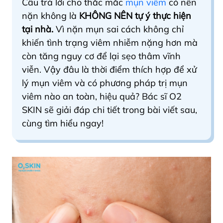
Câu trả lời cho thắc mắc
mụn viêm
có nên
nặn không là
KHÔNG NÊN tự ý thực hiện
tại nhà.
Vì nặn mụn sai cách không chỉ
khiến tình trạng viêm nhiễm nặng hơn mà
còn tăng nguy cơ để lại sẹo thâm vĩnh
viễn. Vậy đâu là thời điểm thích hợp để xử
lý mụn viêm và có phương pháp trị mụn
viêm nào an toàn, hiệu quả? Bác sĩ O2
SKIN sẽ giải đáp chi tiết trong bài viết sau,
cùng tìm hiểu ngay!