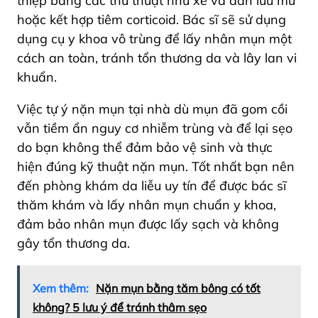
thiệp bằng các thủ thuật như xẻ và dẫn lưu mủ
hoặc kết hợp tiêm corticoid. Bác sĩ sẽ sử dụng
dụng cụ y khoa vô trùng để lấy nhân mụn một
cách an toàn, tránh tổn thương da và lây lan vi
khuẩn.
Việc tự ý nặn mụn tại nhà dù mụn đã gom cồi
vẫn tiềm ẩn nguy cơ nhiễm trùng và để lại sẹo
do bạn không thể đảm bảo vệ sinh và thực
hiện đúng kỹ thuật nặn mụn. Tốt nhất bạn nên
đến phòng khám da liễu uy tín để được bác sĩ
thăm khám và lấy nhân mụn chuẩn y khoa,
đảm bảo nhân mụn được lấy sạch và không
gây tổn thương da.
Xem thêm:
Nặn mụn bằng tăm bông có tốt
không? 5 lưu ý để tránh thâm sẹo