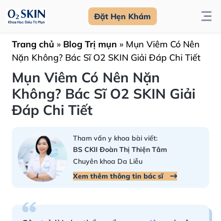
Đặt Hẹn Khám
Trang chủ
»
Blog Trị mụn
»
Mụn Viêm Có Nên
Nặn Không? Bác Sĩ O2 SKIN Giải Đáp Chi Tiết
Mụn Viêm Có Nên Nặn
Không? Bác Sĩ O2 SKIN Giải
Đáp Chi Tiết
Tham vấn y khoa bài viết:
BS CKII Đoàn Thị Thiện Tâm
Chuyên khoa Da Liễu
Xem thêm thông tin bác sĩ