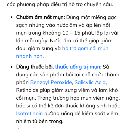
các phương pháp điều trị hỗ trợ chuyên sâu.
Chườm ấm nốt mụn:
Dùng một miếng gạc
sạch nhúng vào nước ấm và áp lên nốt
mụn trong khoảng 10 – 15 phút, lặp lại vài
lần mỗi ngày. Nước ấm có thể giúp giảm
đau, giảm sưng và
hỗ trợ gom cồi mụn
nhanh hơn
.
Dùng thuốc bôi,
thuốc uống trị mụn
:
Sử
dụng các sản phẩm bôi tại chỗ chứa thành
phần
Benzoyl Peroxide
,
Salicylic Acid
,
Retinoids giúp giảm sưng viêm và làm khô
cồi mụn. Trong trường hợp mụn viêm nặng,
bác sĩ có thể kê đơn thuốc kháng sinh hoặc
Isotretinoin
đường uống để kiểm soát viêm
nhiễm từ bên trong.