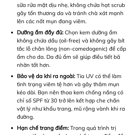
sữa rửa mặt dịu nhẹ, không chứa hạt scrub
gây tổn thương da và tránh chà xát mạnh
lên các nốt mụn đang viêm.
Dưỡng ẩm đầy đủ:
Chọn kem dưỡng ẩm
không chứa dầu (oil-free) và không gây bít
tắc lỗ chân lông (non-comedogenic) để cấp
ẩm cho da. Da đủ ẩm sẽ giúp điều tiết bã
nhờn tốt hơn.
Bảo vệ da khi ra ngoài:
Tia UV có thể làm
tình trạng viêm tệ hơn và gây thâm mụn
kéo dài. Bạn nên thoa kem chống nắng có
chỉ số SPF từ 30 trở lên kết hợp che chắn
vật lý như khẩu trang, mũ rộng vành khi ra
đường.
Hạn chế trang điểm:
Trong quá trình trị