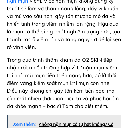
nặn mụn
viêm. Việc nặn mụn không đúng kỹ
thuật sẽ làm vỡ thành nang lông, đẩy vi khuẩn
và mủ vào sâu hơn, gây tổn thương mô da và
khiến tình trạng viêm nhiễm lan rộng. Hậu quả
là mụn có thể bùng phát nghiêm trọng hơn, tạo
thành các ổ viêm lớn và tăng nguy cơ để lại sẹo
rỗ vĩnh viễn.
Trong quá trình thăm khám da O2 SKIN tiếp
nhận rất nhiều trường hợp vì tự nặn mụn viêm
tại nhà mà mụn tiến triển nặng hơn, bỏ lỡ thời
điểm vàng kiểm soát mụn khi mụn còn nhẹ.
Điều này không chỉ gây tốn kém tiền bạc, mà
còn mất nhiều thời gian điều trị và phục hồi làn
da khỏe mạnh – bác sĩ Tâm cho biết thêm.
Xem thêm:
Không nặn mụn có tự hết không? Có