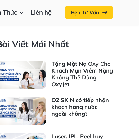
n Thức
Liên hệ
Hẹn Tư Vấn
Bài Viết Mới Nhất
Tặng Mặt Nạ Oxy Cho
Khách Mụn Viêm Nặng
Không Thể Dùng
OxyJet
O2 SKIN có tiếp nhận
khách hàng nước
ngoài không?
Laser, IPL, Peel hay