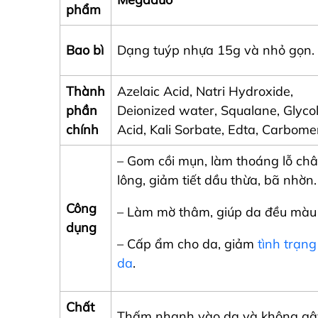
phẩm
Bao bì
Dạng tuýp nhựa 15g và nhỏ gọn.
Thành
Azelaic Acid, Natri Hydroxide,
phần
Deionized water, Squalane, Glycol
chính
Acid, Kali Sorbate, Edta, Carbome
– Gom cồi mụn, làm thoáng lỗ ch
lông, giảm tiết dầu thừa, bã nhờn.
Công
– Làm mờ thâm, giúp da đều màu
dụng
– Cấp ẩm cho da, giảm
tình trạng
da
.
Chất
Thấm nhanh vào da và không gây