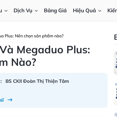
u
Dịch Vụ
Bảng Giá
Hiệu Quả
Kiế
 Plus: Nên chọn sản phẩm nào?
Và Megaduo Plus:
ẩm Nào?
:
BS CKII Đoàn Thị Thiện Tâm
 sĩ