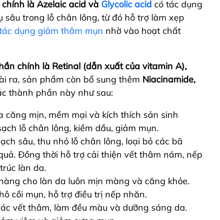
chính là Azelaic acid và
Glycolic acid
có tác dụng
ụ sâu trong lỗ chân lông
,
từ đó hỗ trợ làm xẹp
tác dụng giảm thâm mụn
nhờ vào hoạt chất
ần chính là Retinal (dẫn xuất của vitamin A),
oài ra, sản phẩm còn bổ sung thêm
Niacinamide,
ác thành phần này như sau:
 căng mịn, mềm mại và kích thích sản sinh
 sạch lỗ chân lông, kiềm dầu, giảm mụn.
sạch sâu, thu nhỏ lỗ chân lông, loại bỏ các bã
uả. Đồng thời hỗ trợ cải thiện vết thâm nám, nếp
trúc làn da.
 nhàng cho làn da luôn mịn màng và căng khỏe.
khô cồi mụn, hỗ trợ điều trị nếp nhăn.
ác vết thâm, làm đều màu và dưỡng sáng da.