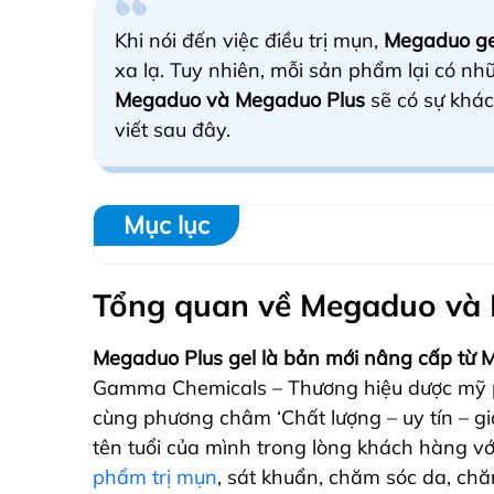
Khi nói đến việc điều trị mụn,
Megaduo ge
xa lạ. Tuy nhiên, mỗi sản phẩm lại có nh
Megaduo và Megaduo Plus
sẽ có sự khác 
viết sau đây.
Mục lục
Tổng quan về Megaduo và
Megaduo Plus gel là bản mới nâng cấp từ 
Gamma Chemicals – Thương hiệu dược mỹ 
cùng phương châm ‘Chất lượng – uy tín – g
tên tuổi của mình trong lòng khách hàng v
phẩm trị mụn
, sát khuẩn, chăm sóc da, ch