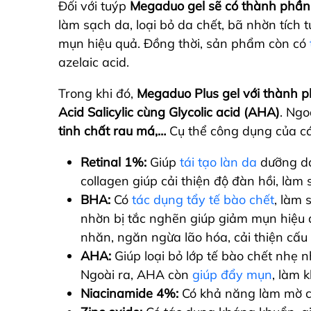
Đối với tuýp
Megaduo gel sẽ có thành phần 
làm sạch da, loại bỏ da chết, bã nhờn tích t
mụn hiệu quả.
Đồng thời, sản phẩm còn có
azelaic acid.
Trong khi đó,
Megaduo Plus gel với thành ph
Acid Salicylic cùng Glycolic acid (AHA)
. Ng
tinh chất rau má,…
Cụ thể công dụng của c
Retinal 1%:
Giúp
tái tạo làn da
dưỡng da
collagen giúp cải thiện độ đàn hồi, làm
BHA:
Có
tác dụng tẩy tế bào chết
, làm 
nhờn bị tắc nghẽn giúp giảm mụn hiệu q
nhăn, ngăn ngừa lão hóa, cải thiện cấu 
AHA:
Giúp loại bỏ lớp tế bào chết nhẹ
Ngoài ra, AHA còn
giúp đẩy mụn
, làm 
Niacinamide 4%:
Có khả năng làm mờ c