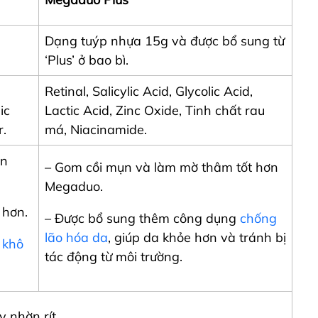
Dạng tuýp nhựa 15g và được bổ sung từ
‘Plus’ ở bao bì.
Retinal, Salicylic Acid, Glycolic Acid,
ic
Lactic Acid, Zinc Oxide, Tinh chất rau
r.
má, Niacinamide.
ân
– Gom cồi mụn và làm mờ thâm tốt hơn
Megaduo.
 hơn.
– Được bổ sung thêm công dụng
chống
lão hóa da
, giúp da khỏe hơn và tránh bị
 khô
tác động từ môi trường.
 nhờn rít.