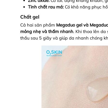
Zinc oxide:
Có tác dụng kháng khuẩn, g
Tinh chất rau má:
Có khả năng phục hồi
Chất gel
Cả hai sản phẩm
Megaduo gel và Megaduo P
mỏng nhẹ và thấm nhanh
. Khi thoa lên d
thấu sau 5 giây và giúp da nhanh chóng khô