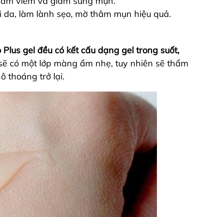
iảm viêm và giảm sưng mụn.
 da, làm lành sẹo, mờ thâm mụn hiệu quả.
lus gel đều có kết cấu dạng gel trong suốt,
a sẽ có một lớp màng ẩm nhẹ, tuy nhiên sẽ thẩm
 thoáng trở lại.