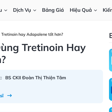
u
Dịch Vụ
Bảng Giá
Hiệu Quả
Kiế
 Tretinoin hay Adapalene tốt hơn?
ùng Tretinoin Hay
n?
:
BS CKII Đoàn Thị Thiện Tâm
 sĩ