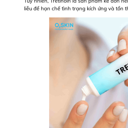
Tuy nhiên, Tretinoin là sản phẩm kê đơn nê
liễu để hạn chế tình trạng kích ứng và tổn 