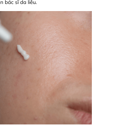
bác sĩ da liễu.