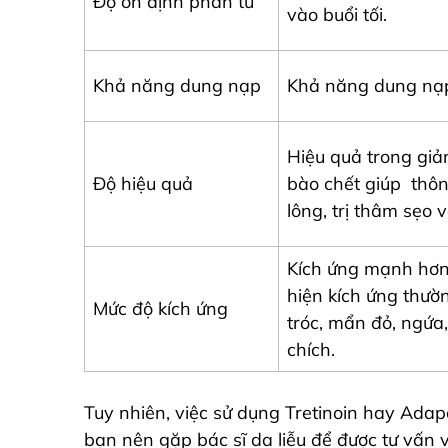
Độ ổn định phân tử
vào buổi tối.
Khả năng dung nạp
Khả năng dung nạp
Hiệu quả trong giả
Độ hiệu quả
bào chết giúp thôn
lông, trị thâm sẹo
Kích ứng mạnh hơn
hiện kích ứng thườ
Mức độ kích ứng
tróc, mẩn đỏ, ngứa
chích.
Tuy nhiên, việc sử dụng Tretinoin hay Adap
bạn nên gặp bác sĩ da liễu để được tư vấn 