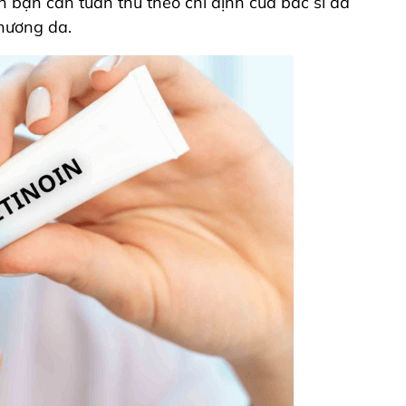
n bạn cần tuân thủ theo chỉ định của bác sĩ da
thương da.