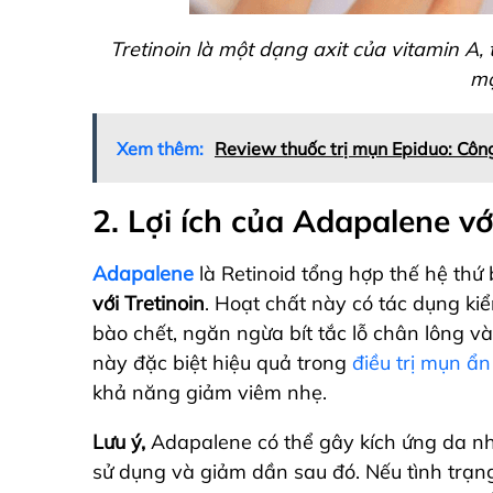
Tretinoin là một dạng axit của vitamin A, 
mạ
Xem thêm:
Review thuốc trị mụn Epiduo: Cô
2. Lợi ích của Adapalene v
Adapalene
là Retinoid tổng hợp thế hệ thứ
với Tretinoin
.
Hoạt chất này có tác dụng kiể
bào chết, ngăn ngừa bít tắc lỗ chân lông và
này đặc biệt hiệu quả trong
điều trị mụn ẩn
khả năng giảm viêm nhẹ.
Lưu ý,
Adapalene có thể gây kích ứng da như
sử dụng và giảm dần sau đó. Nếu tình trạng