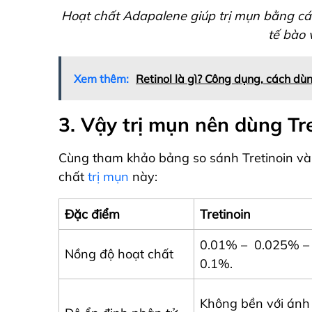
Hoạt chất Adapalene giúp trị mụn bằng các
tế bào 
Xem thêm:
Retinol là gì? Công dụng, cách dùn
3. Vậy trị mụn nên dùng Tr
Cùng tham khảo bảng so sánh Tretinoin và
chất
trị mụn
này:
Đặc điểm
Tretinoin
0.01% – 0.025% – 
Nồng độ hoạt chất
0.1%.
Không bền với ánh