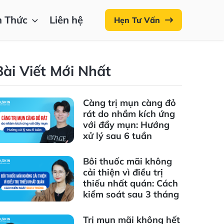
n Thức
Liên hệ
Hẹn Tư Vấn
Bài Viết Mới Nhất
Càng trị mụn càng đỏ
rát do nhầm kích ứng
với đẩy mụn: Hướng
xử lý sau 6 tuần
Bôi thuốc mãi không
cải thiện vì điều trị
thiếu nhất quán: Cách
kiểm soát sau 3 tháng
Trị mụn mãi không hết