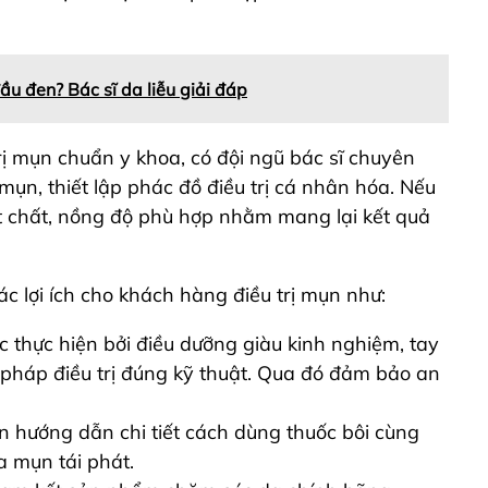
 đen? Bác sĩ da liễu giải đáp
ị mụn chuẩn y khoa, có đội ngũ bác sĩ chuyên
mụn, thiết lập phác đồ điều trị cá nhân hóa. Nếu
ạt chất, nồng độ phù hợp nhằm mang lại kết quả
 lợi ích cho khách hàng điều trị mụn như:
ợc thực hiện bởi điều dưỡng giàu kinh nghiệm, tay
 pháp điều trị đúng kỹ thuật. Qua đó đảm bảo an
òn hướng dẫn chi tiết cách dùng thuốc bôi cùng
a mụn tái phát.