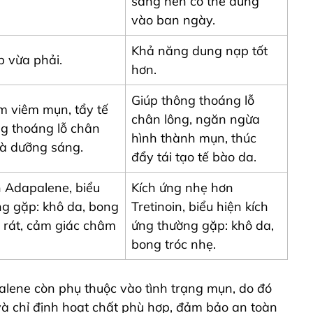
sáng nên có thể dùng
vào ban ngày.
Khả năng dung nạp tốt
 vừa phải.
hơn.
Giúp thông thoáng lỗ
m viêm mụn, tẩy tế
chân lông, ngăn ngừa
g thoáng lỗ chân
hình thành mụn, thúc
 và dưỡng sáng.
đẩy tái tạo tế bào da.
 Adapalene, biểu
Kích ứng nhẹ hơn
ng gặp: khô da, bong
Tretinoin, biểu hiện kích
, rát, cảm giác châm
ứng thường gặp: khô da,
bong tróc nhẹ.
alene còn phụ thuộc vào tình trạng mụn, do đó
và chỉ định hoạt chất phù hợp, đảm bảo an toàn