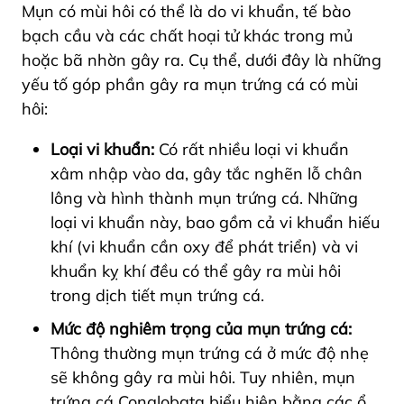
Mụn có mùi hôi có thể là do vi khuẩn, tế bào
bạch cầu và các chất hoại tử khác trong mủ
hoặc bã nhờn gây ra. Cụ thể, dưới đây là những
yếu tố góp phần gây ra mụn trứng cá có mùi
hôi:
Loại vi khuẩn:
Có rất nhiều loại vi khuẩn
xâm nhập vào da, gây tắc nghẽn lỗ chân
lông và hình thành mụn trứng cá. Những
loại vi khuẩn này, bao gồm cả vi khuẩn hiếu
khí (vi khuẩn cần oxy để phát triển) và vi
khuẩn kỵ khí đều có thể gây ra mùi hôi
trong dịch tiết mụn trứng cá.
Mức độ nghiêm trọng của mụn trứng cá:
Thông thường mụn trứng cá ở mức độ nhẹ
sẽ không gây ra mùi hôi.
Tuy nhiên, mụn
trứng cá Conglobata biểu hiện bằng các ổ