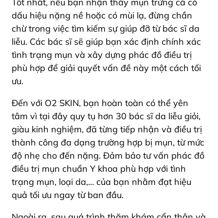
Tốt nhất, nếu bạn nhận thấy mụn trứng cá có
dấu hiệu nặng nề hoặc có mùi lạ, đừng chần
chừ trong việc tìm kiếm sự giúp đỡ từ bác sĩ da
liễu. Các bác sĩ sẽ giúp bạn xác định chính xác
tình trạng mụn và xây dựng phác đồ điều trị
phù hợp để giải quyết vấn đề này một cách tối
ưu.
Đến với O2 SKIN, bạn hoàn toàn có thể yên
tâm vì tại đây quy tụ hơn 30 bác sĩ da liễu giỏi,
giàu kinh nghiệm, đã từng tiếp nhận và điều trị
thành công đa dạng trường hợp bị mụn, từ mức
độ nhẹ cho đến nặng. Đảm bảo tư vấn phác đồ
điều trị mụn chuẩn Y khoa
phù hợp với tình
trạng mụn, loại da,… của bạn nhằm đạt hiệu
quả tối ưu ngay từ ban đầu.
Ngoài ra, sau quá trình thăm khám cẩn thận và