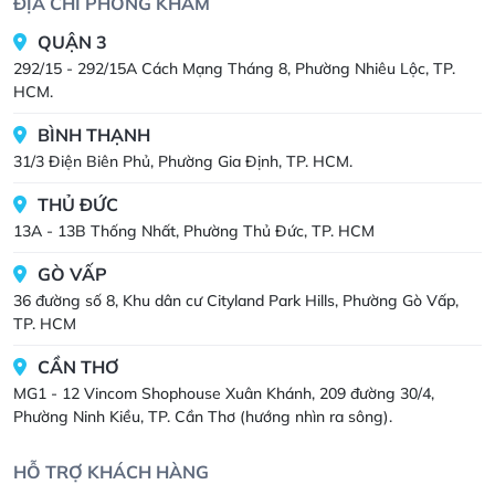
ĐỊA CHỈ PHÒNG KHÁM
QUẬN 3
292/15 - 292/15A Cách Mạng Tháng 8, Phường Nhiêu Lộc, TP.
HCM.
BÌNH THẠNH
31/3 Điện Biên Phủ, Phường Gia Định, TP. HCM.
THỦ ĐỨC
13A - 13B Thống Nhất, Phường Thủ Đức, TP. HCM
GÒ VẤP
36 đường số 8, Khu dân cư Cityland Park Hills, Phường Gò Vấp,
TP. HCM
CẦN THƠ
MG1 - 12 Vincom Shophouse Xuân Khánh, 209 đường 30/4,
Phường Ninh Kiều, TP. Cần Thơ (hướng nhìn ra sông).
HỖ TRỢ KHÁCH HÀNG