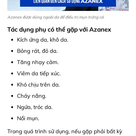
Azanex được dùng ngoài da để điều trị mụn trứng cá.
Tác dụng phụ có thể gặp với Azanex
Kích ứng da, khô da.
Bỏng rát, đỏ da.
Tăng nhạy cảm.
Viêm da tiếp xúc.
Khó chịu trên da.
Cháy nắng.
Ngứa, tróc da.
Nổi mụn.
Trong quá trình sử dụng, nếu gặp phải bất kỳ