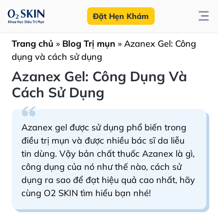
Đặt Hẹn Khám
Trang chủ
»
Blog Trị mụn
»
Azanex Gel: Công
dụng và cách sử dụng
Azanex Gel: Công Dụng Và
Cách Sử Dụng
Azanex gel được sử dụng phổ biến trong
điều trị mụn và được nhiều bác sĩ da liễu
tin dùng. Vậy bản chất thuốc Azanex là gì,
công dụng của nó như thế nào, cách sử
dụng ra sao để đạt hiệu quả cao nhất, hãy
cùng O2 SKIN tìm hiểu bạn nhé!