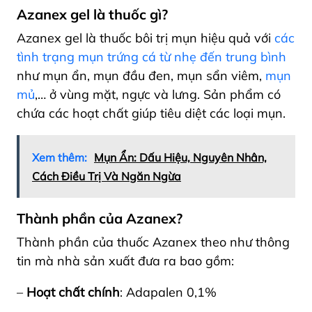
Azanex gel là thuốc gì?
Azanex gel là thuốc bôi trị mụn hiệu quả với
các
tình trạng mụn trứng cá từ nhẹ đến trung bình
như mụn ẩn, mụn đầu đen, mụn sẩn viêm,
mụn
mủ
,… ở vùng mặt, ngực và lưng. Sản phẩm có
chứa các hoạt chất giúp tiêu diệt các loại mụn.
Xem thêm:
Mụn Ẩn: Dấu Hiệu, Nguyên Nhân,
Cách Điều Trị Và Ngăn Ngừa
Thành phần của Azanex?
Thành phần của thuốc Azanex theo như thông
tin mà nhà sản xuất đưa ra bao gồm:
–
Hoạt chất chính
: Adapalen 0,1%