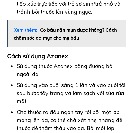
tiếp xúc trực tiếp với trẻ sơ sinh/trẻ nhỏ và
tránh bôi thuốc lên vùng ngực.
Xem thêm:
Có bầu nặn mụn được không? Cách
chăm sóc da mụn cho mẹ bầu
Cách sử dụng Azanex
Sử dụng thuốc Azanex bằng đường bôi
ngoài da.
Sử dụng vào buổi sáng 1 lần và vào buổi tối
sau bước tẩy trang và làm sạch với sữa rửa
mặt
Cho thuốc ra đầu ngón tay rồi bôi một lớp
mỏng lên da, có thể chà xát nhẹ nhàng để
thuốc dễ thẩm thấu vào da. Bôi một lớp