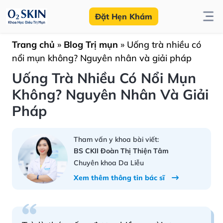
Đặt Hẹn Khám
Trang chủ
»
Blog Trị mụn
»
Uống trà nhiều có
nổi mụn không? Nguyên nhân và giải pháp
Uống Trà Nhiều Có Nổi Mụn
Không? Nguyên Nhân Và Giải
Pháp
Tham vấn y khoa bài viết:
BS CKII Đoàn Thị Thiện Tâm
Chuyên khoa Da Liễu
Xem thêm thông tin bác sĩ