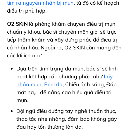
tìm ra nguyên nhân bị mụn
, từ đó có kế hoạch
điều trị phù hợp.
O2 SKIN
là phòng khám chuyên
điều trị mụn
chuẩn y khoa
, bác sĩ chuyên môn giỏi sẽ trực
tiếp thăm khám và xây dựng phác đồ điều trị
cá nhân hóa. Ngoài ra, O2 SKIN còn mang đến
các lợi ích như:
Dựa trên tình trạng da mụn, bác sĩ sẽ linh
hoạt kết hợp các phương pháp như
Lấy
nhân mụn
,
Peel da
, Chiếu ánh sáng, Đắp
mặt nạ,… để nâng cao hiệu quả điều trị
mụn.
Đội ngũ điều dưỡng tay nghề thuần thục,
thao tác nhẹ nhàng, đảm bảo không gây
đau hay tổn thương làn da.