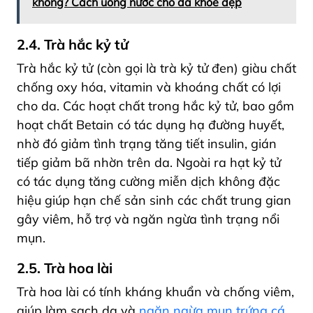
không? Cách uống nước cho da khỏe đẹp
2.4. Trà hắc kỷ tử
Trà hắc kỷ tử (còn gọi là trà kỷ tử đen) giàu chất
chống oxy hóa, vitamin và khoáng chất có lợi
cho da. Các hoạt chất trong hắc kỷ tử,
bao gồm
hoạt chất Betain có tác dụng hạ đường huyết,
nhờ đó giảm tình trạng tăng tiết insulin, gián
tiếp giảm bã nhờn trên da. Ngoài ra hạt kỷ tử
có tác dụng tăng cường miễn dịch không đặc
hiệu giúp hạn chế sản sinh các chất trung gian
gây viêm, hỗ trợ và ngăn ngừa tình trạng nổi
mụn
.
2.5. Trà hoa lài
Trà hoa lài có tính kháng khuẩn và chống viêm,
giúp làm sạch da và
ngăn ngừa mụn trứng cá
.