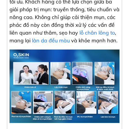
tối ưu. Khách hàng có thể lựa chọn giữa ba
giải pháp trị mụn: truyền thống, tiêu chuẩn và
nâng cao. Không chỉ giúp cải thiện mụn, các
phác đồ này còn đồng thời xử lý các vấn đề
liên quan như thâm, sẹo hay
lỗ chân lông to
,
mang lại
làn da đều màu
và khỏe mạnh hơn.