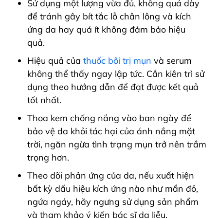
Sử dụng một lượng vừa đủ, không quá dày
để tránh gây bít tắc lỗ chân lông và kích
ứng da hay quá ít không đảm bảo hiệu
quả.
Hiệu quả của
thuốc bôi trị mụn
và serum
không thể thấy ngay lập tức. Cần kiên trì sử
dụng theo hướng dẫn để đạt được kết quả
tốt nhất.
Thoa kem chống nắng vào ban ngày để
bảo vệ da khỏi tác hại của ánh nắng mặt
trời, ngăn ngừa tình trạng mụn trở nên trầm
trọng hơn.
Theo dõi phản ứng của da, nếu xuất hiện
bất kỳ dấu hiệu kích ứng nào như mẩn đỏ,
ngứa ngáy, hãy ngưng sử dụng sản phẩm
và tham khảo ý kiến bác sĩ da liễu.