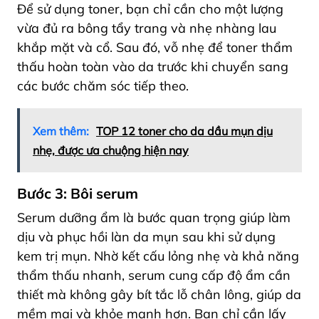
Để sử dụng toner, bạn chỉ cần cho một lượng
vừa đủ ra bông tẩy trang và nhẹ nhàng lau
khắp mặt và cổ. Sau đó, vỗ nhẹ để toner thẩm
thấu hoàn toàn vào da trước khi chuyển sang
các bước chăm sóc tiếp theo.
Xem thêm:
TOP 12 toner cho da dầu mụn dịu
nhẹ, được ưa chuộng hiện nay
Bước 3: Bôi serum
Serum dưỡng ẩm là bước quan trọng giúp làm
dịu và phục hồi làn da mụn sau khi sử dụng
kem trị mụn. Nhờ kết cấu lỏng nhẹ và khả năng
thẩm thấu nhanh, serum cung cấp độ ẩm cần
thiết mà không gây bít tắc lỗ chân lông, giúp da
mềm mại và khỏe mạnh hơn. Bạn chỉ cần lấy