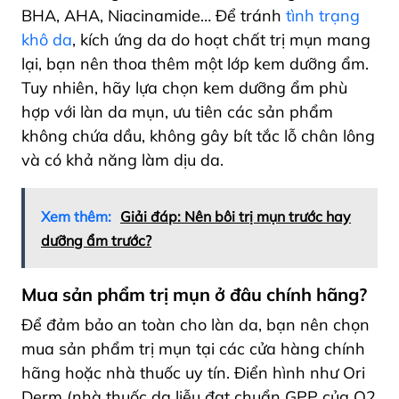
BHA, AHA, Niacinamide… Để tránh
tình trạng
khô da
, kích ứng da do hoạt chất trị mụn mang
lại, bạn nên thoa thêm một lớp kem dưỡng ẩm.
Tuy nhiên, hãy lựa chọn kem dưỡng ẩm phù
hợp với làn da mụn, ưu tiên các sản phẩm
không chứa dầu, không gây bít tắc lỗ chân lông
và có khả năng làm dịu da.
Xem thêm:
Giải đáp: Nên bôi trị mụn trước hay
dưỡng ẩm trước?
Mua sản phẩm trị mụn ở đâu chính hãng?
Để đảm bảo an toàn cho làn da, bạn nên chọn
mua sản phẩm trị mụn tại các cửa hàng chính
hãng hoặc nhà thuốc uy tín. Điển hình như Ori
Derm (nhà thuốc da liễu đạt chuẩn GPP của O2