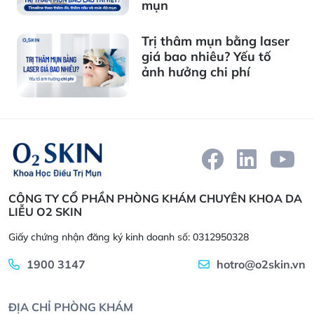
mụn
Trị thâm mụn bằng laser
giá bao nhiêu? Yếu tố
ảnh hưởng chi phí
CÔNG TY CỔ PHẦN PHÒNG KHÁM CHUYÊN KHOA DA
LIỄU O2 SKIN
Giấy chứng nhận đăng ký kinh doanh số: 0312950328
1900 3147
hotro@o2skin.vn
ĐỊA CHỈ PHÒNG KHÁM