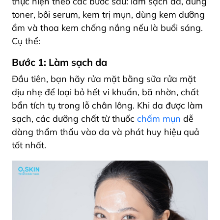
thực hiện theo các bước sau: làm sạch da, dùng
toner, bôi serum, kem trị mụn, dùng kem dưỡng
ẩm và thoa kem chống nắng nếu là buổi sáng.
Cụ thể:
Bước 1: Làm sạch da
Đầu tiên, bạn hãy rửa mặt bằng sữa rửa mặt
dịu nhẹ để loại bỏ hết vi khuẩn, bã nhờn, chất
bẩn tích tụ trong lỗ chân lông. Khi da được làm
sạch, các dưỡng chất từ thuốc
chấm mụn
dễ
dàng thẩm thấu vào da và phát huy hiệu quả
tốt nhất.