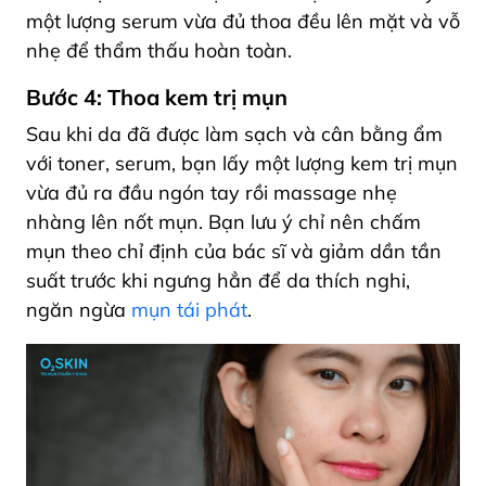
một lượng serum vừa đủ thoa đều lên mặt và vỗ
nhẹ để thẩm thấu hoàn toàn.
Bước 4: Thoa kem trị mụn
Sau khi da đã được làm sạch và cân bằng ẩm
với toner, serum
, bạn lấy một lượng kem trị mụn
vừa đủ ra đầu ngón tay rồi massage nhẹ
nhàng lên nốt mụn. Bạn lưu ý chỉ nên chấm
mụn
theo chỉ định của bác sĩ
và giảm dần tần
suất trước khi ngưng hẳn để da thích nghi,
ngăn ngừa
mụn tái phát
.