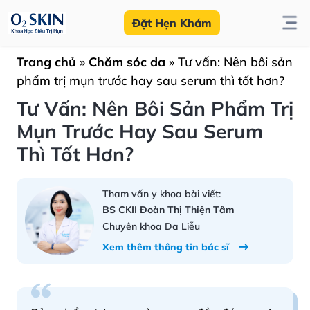
Đặt Hẹn Khám
Trang chủ
»
Chăm sóc da
»
Tư vấn: Nên bôi sản
phẩm trị mụn trước hay sau serum thì tốt hơn?
Tư Vấn: Nên Bôi Sản Phẩm Trị
Mụn Trước Hay Sau Serum
Thì Tốt Hơn?
Tham vấn y khoa bài viết:
BS CKII Đoàn Thị Thiện Tâm
Chuyên khoa Da Liễu
Xem thêm thông tin bác sĩ