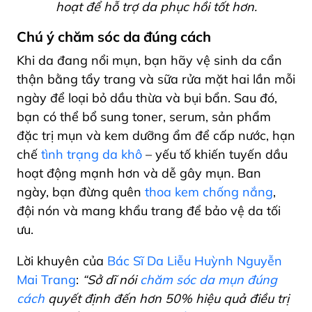
hoạt để hỗ trợ da phục hồi tốt hơn.
Chú ý chăm sóc da đúng cách
Khi da đang nổi mụn, bạn hãy vệ sinh da cẩn
thận bằng tẩy trang và sữa rửa mặt hai lần mỗi
ngày để loại bỏ dầu thừa và bụi bẩn. Sau đó,
bạn có thể bổ sung toner, serum, sản phẩm
đặc trị mụn và kem dưỡng ẩm để cấp nước, hạn
chế
tình trạng da khô
– yếu tố khiến tuyến dầu
hoạt động mạnh hơn và dễ gây mụn. Ban
ngày, bạn đừng quên
thoa kem chống nắng
,
đội nón và mang khẩu trang để bảo vệ da tối
ưu.
Lời khuyên của
Bác Sĩ Da Liễu Huỳnh Nguyễn
Mai Trang
:
“Sở dĩ nói
chăm sóc da mụn đúng
cách
quyết định đến hơn 50% hiệu quả điều trị