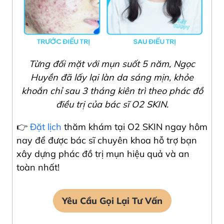
Từng đối mặt với mụn suốt 5 năm, Ngọc
Huyền đã lấy lại làn da sáng mịn, khỏe
khoắn chỉ sau 3 tháng kiên trì theo phác đồ
điều trị của bác sĩ O2 SKIN.
👉
Đặt lịch
thăm khám tại O2 SKIN ngay hôm
nay để được bác sĩ chuyên khoa hỗ trợ bạn
xây dựng phác đồ trị mụn hiệu quả và an
toàn nhất!
Yêu Cầu Gọi Lại Tư Vấn