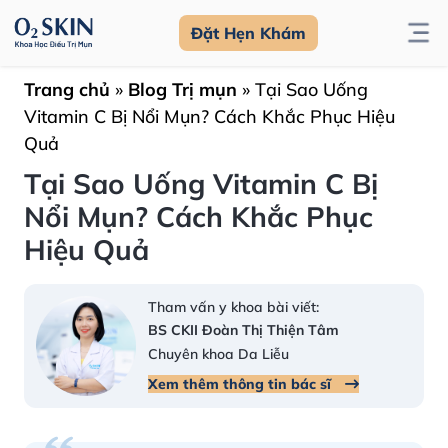
Đặt Hẹn Khám
Trang chủ
»
Blog Trị mụn
»
Tại Sao Uống
Vitamin C Bị Nổi Mụn? Cách Khắc Phục Hiệu
Quả
Tại Sao Uống Vitamin C Bị
Nổi Mụn? Cách Khắc Phục
Hiệu Quả
Tham vấn y khoa bài viết:
BS CKII Đoàn Thị Thiện Tâm
Chuyên khoa Da Liễu
Xem thêm thông tin bác sĩ