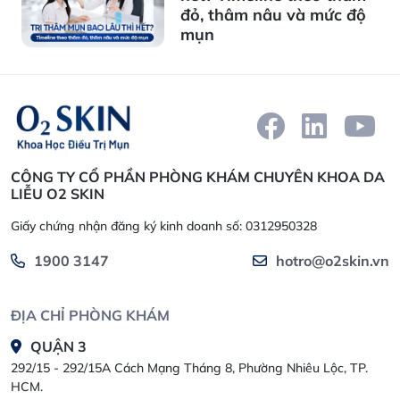
đỏ, thâm nâu và mức độ
mụn
CÔNG TY CỔ PHẦN PHÒNG KHÁM CHUYÊN KHOA DA
LIỄU O2 SKIN
Giấy chứng nhận đăng ký kinh doanh số: 0312950328
1900 3147
hotro@o2skin.vn
ĐỊA CHỈ PHÒNG KHÁM
QUẬN 3
292/15 - 292/15A Cách Mạng Tháng 8, Phường Nhiêu Lộc, TP.
HCM.