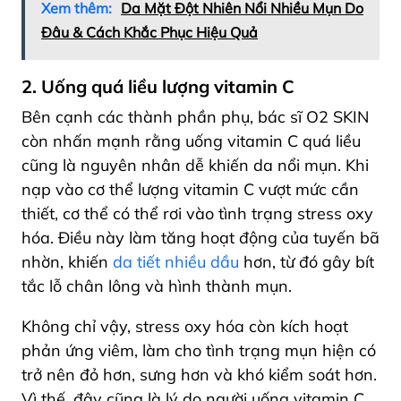
Xem thêm:
Da Mặt Đột Nhiên Nổi Nhiều Mụn Do
Đâu & Cách Khắc Phục Hiệu Quả
2. Uống quá liều lượng vitamin C
Bên cạnh các thành phần phụ, bác sĩ O2 SKIN
còn nhấn mạnh rằng uống vitamin C quá liều
cũng là nguyên nhân dễ khiến da nổi mụn. Khi
nạp vào cơ thể lượng vitamin C vượt mức cần
thiết, cơ thể có thể rơi vào tình trạng stress oxy
hóa. Điều này làm tăng hoạt động của tuyến bã
nhờn, khiến
da tiết nhiều dầu
hơn, từ đó gây bít
tắc lỗ chân lông và hình thành mụn.
Không chỉ vậy, stress oxy hóa còn kích hoạt
phản ứng viêm, làm cho tình trạng mụn hiện có
trở nên đỏ hơn, sưng hơn và khó kiểm soát hơn.
Vì thế, đây cũng là lý do người uống vitamin C