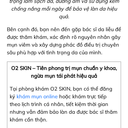
trọng làm sạch da, dưỡng ẩm và sử dụng kem
chống nắng mỗi ngày để bảo vệ làn da hiệu
quả.
Bên cạnh đó, bạn nên đến gặp bác sĩ da liễu để
được thăm khám, xác định rõ nguyên nhân gây
mụn viêm và xây dựng phác đồ điều trị chuyên
sâu phù hợp với tình trạng da của mình.
O2 SKIN – Tiên phong trị mụn chuẩn y khoa,
ngừa mụn tái phát hiệu quả
Tại phòng khám O2 SKIN, bạn có thể đăng
ký
khám mụn online
hoặc khám trực tiếp
theo lịch trình cá nhân, tiết kiệm thời gian
nhưng vẫn đảm bảo làn da được bác sĩ thăm
khám cẩn thận.