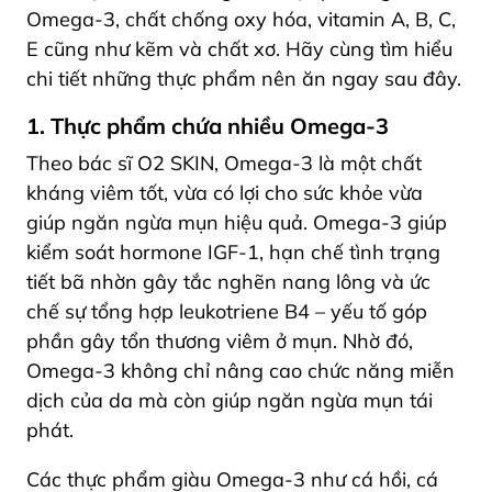
Omega-3, chất chống oxy hóa, vitamin A, B, C,
E cũng như kẽm và chất xơ. Hãy cùng tìm hiểu
chi tiết những thực phẩm nên ăn ngay sau đây.
1. Thực phẩm chứa nhiều Omega-3
Theo bác sĩ O2 SKIN, Omega-3 là một chất
kháng viêm tốt, vừa có lợi cho sức khỏe vừa
giúp ngăn ngừa mụn hiệu quả. Omega-3 giúp
kiểm soát hormone IGF-1, hạn chế tình trạng
tiết bã nhờn gây tắc nghẽn nang lông và ức
chế sự tổng hợp leukotriene B4 – yếu tố góp
phần gây tổn thương viêm ở mụn. Nhờ đó,
Omega-3 không chỉ nâng cao chức năng miễn
dịch của da mà còn giúp ngăn ngừa mụn tái
phát.
Các thực phẩm giàu Omega-3 như cá hồi, cá