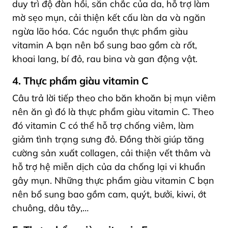
duy trì độ đàn hồi, săn chắc của da, hỗ trợ làm
mờ sẹo mụn, cải thiện kết cấu làn da và ngăn
ngừa lão hóa. Các nguồn thực phẩm giàu
vitamin A bạn nên bổ sung bao gồm cà rốt,
khoai lang, bí đỏ, rau bina và gan động vật.
4. Thực phẩm giàu vitamin C
Câu trả lời tiếp theo cho băn khoăn bị mụn viêm
nên ăn gì đó là thực phẩm giàu vitamin C. Theo
đó vitamin C có thể hỗ trợ chống viêm, làm
giảm tình trạng sưng đỏ. Đồng thời giúp tăng
cường sản xuất collagen, cải thiện vết thâm và
hỗ trợ hệ miễn dịch của da chống lại vi khuẩn
gây mụn. Những thực phẩm giàu vitamin C bạn
nên bổ sung bao gồm cam, quýt, bưởi, kiwi, ớt
chuông, dâu tây,…