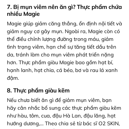
7. Bị mụn viêm nên ăn gì? Thực phẩm chứa
nhiều Magie
Magie giúp giảm căng thẳng, ổn định nội tiết và
giảm nguy cơ gây mụn. Ngoài ra, Magie còn có
thể điều chỉnh lượng đường trong máu, giảm
tình trạng viêm, hạn chế sự tăng tiết dầu trên
da, tránh làm cho mụn viêm phát triển nặng
hơn. Thực phẩm giàu Magie bao gồm hạt bí,
hạnh lanh, hạt chia, cá béo, bơ và rau lá xanh
đậm.
8. Thực phẩm giàu kẽm
Nếu chưa biết ăn gì để giảm mụn viêm, bạn
hãy cân nhắc bổ sung các thực phẩm giàu kẽm
như hàu, tôm, cua, đậu Hà Lan, đậu lăng, hạt
hướng dương,… Theo chia sẻ từ bác sĩ O2 SKIN,