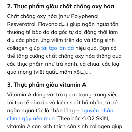
2. Thực phẩm giàu chất chống oxy hóa
Chất chống oxy hóa (như Polyphenol,
Resveratrol, Flavonoid,…) giúp ngăn ngừa tổn
thương tế bào da do gốc tự do, đồng thời làm
dịu các phản ứng viêm trên da và tăng sinh
collagen giúp
tái tạo làn da
hiệu quả. Bạn có
thể tăng cường chất chống oxy hóa thông qua
các thực phẩm như trà xanh, cà chua, các loại
quả mọng (việt quất, mâm xôi…),…
3. Thực phẩm giàu vitamin A
Vitamin A đóng vai trò quan trọng trong việc
tái tạo tế bào da và kiểm soát bã nhờn, từ đó
ngăn ngừa tắc lỗ chân lông –
nguyên nhân
chính gây nên mụn
. Theo bác sĩ O2 SKIN,
vitamin A còn kích thích sản sinh collagen giúp