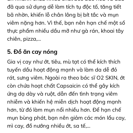
đã qua sử dụng dễ làm tích tụ độc tố, tăng tiết
bã nhờn, khiến lỗ chân lông bị bít tắc và mụn
viêm nặng hơn. Vì thế, bạn nên hạn chế một số
thực phẩm nhiều dầu mỡ như gà rán, khoai tây
chiên, pizza,…
5. Đồ ăn cay nóng
Gia vị cay như ớt, tiêu, mù tạt có thể kích thích
tuyến dầu hoạt động mạnh và làm da dễ đỏ
rát, sưng viêm. Ngoài ra theo bác sĩ O2 SKIN, ớt
còn chứa hoạt chất Capsaicin có thể gây kích
ứng dạ dày và ruột, dẫn đến tình trạng viêm
nhiễm và khiến hệ miễn dịch hoạt động mạnh
hơn, từ đó làm mụn nổi nhiều hơn. Để hạn chế
mụn bùng phát, bạn nên giảm các món lẩu cay,
mì cay, đồ nướng nhiều ớt, sa tế,…